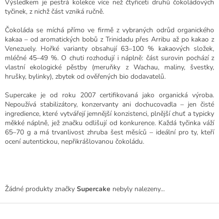
Výsledkem je pestrá kolekce více než čtyřiceti druhů čokoládových
tyčinek, z nichž část vzniká ručně.
Čokoláda se míchá přímo ve firmě z vybraných odrůd organického
kakaa – od aromatických bobů z Trinidadu přes Arribu až po kakao z
Venezuely. Hořké varianty obsahují 63–100 % kakaových složek,
mléčné 45–49 %. O chuti rozhodují i náplně: část surovin pochází z
vlastní ekologické pěstby (meruňky z Wachau, maliny, švestky,
hrušky, bylinky), zbytek od ověřených bio dodavatelů.
Supercake je od roku 2007 certifikovaná jako organická výroba.
Nepoužívá stabilizátory, konzervanty ani dochucovadla – jen čisté
ingredience, které vytvářejí jemnější konzistenci, plnější chuť a typicky
měkké náplně, jež značku odlišují od konkurence. Každá tyčinka váží
65–70 g a má trvanlivost zhruba šest měsíců – ideální pro ty, kteří
ocení autentickou, nepřikrášlovanou čokoládu.
Žádné produkty značky
Supercake
nebyly nalezeny...
Z
á