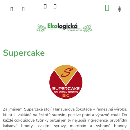
Přejít
NÁKU
na
obsah
KOŠÍK
Supercake
Za jménem Supercake stojí Hanauerova čokoláda – řemeslná výroba,
která si zakládá na čistotě surovin, poctivé práci a výrazné chuti. Do
každé čokoládové tyčinky putují jen ty nejlepší ingredience: prvotřídní
kakaové hmoty, kvalitní syrový marcipán a vybrané brandy.