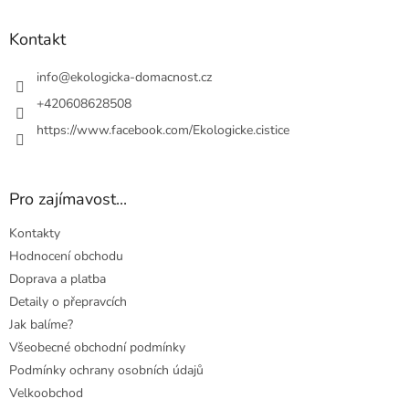
p
a
Kontakt
t
í
info
@
ekologicka-domacnost.cz
+420608628508
https://www.facebook.com/Ekologicke.cistice
Pro zajímavost...
Kontakty
Hodnocení obchodu
Doprava a platba
Detaily o přepravcích
Jak balíme?
Všeobecné obchodní podmínky
Podmínky ochrany osobních údajů
Velkoobchod