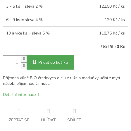
3 - 5 ks = sleva 2 %
122,50 Kč
/ ks
6 - 9 ks = sleva 4 %
120 Kč
/ ks
10 a více ks = sleva 5 %
118,75 Kč
/ ks
Ušetříte
0 Kč
Přidat do košíku
Příjemná vůně BIO éterických olejů z růže a meduňky učiní z mytí
nádobí příjemnou činnost.
Detailní informace
ZEPTAT SE
HLÍDAT
SDÍLET