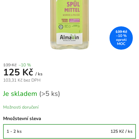
139 Kč
–10 %
139 Kč
–10 %
125 Kč
/ ks
103,31 Kč bez DPH
Měrná
Je skladem
(>5 ks)
cena:
Možnosti doručení
Množstevní sleva
1 - 2 ks
125 Kč
/ ks