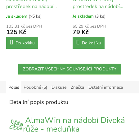
prostředek na nádobí
prostředek na nádobí
Mandarinka - rakytník 1 l
Mandarinka - rakytník 500
Je skladem
(>5 ks)
Je skladem
(3 ks)
ml
103,31 Kč bez DPH
65,29 Kč bez DPH
125 Kč
79 Kč
Do košíku
Do košíku
ZOBRAZIT VŠECHNY SOUVISEJÍCÍ PRODUKTY
Popis
Podobné (6)
Diskuze
Značka
Ostatní informace
Detailní popis produktu
AlmaWin na nádobí Divoká
růže - meduňka