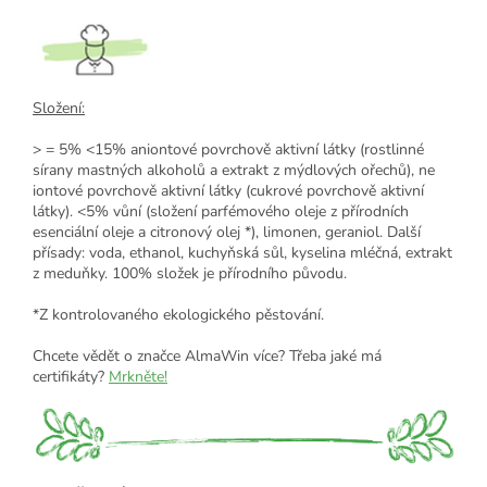
Složení:
> = 5% <15% aniontové povrchově aktivní látky (rostlinné
sírany mastných alkoholů a extrakt z mýdlových ořechů), ne
iontové povrchově aktivní látky (cukrové povrchově aktivní
látky). <5% vůní (složení parfémového oleje z přírodních
esenciální oleje a citronový olej *), limonen, geraniol. Další
přísady: voda, ethanol, kuchyňská sůl, kyselina mléčná, extrakt
z meduňky. 100% složek je přírodního původu.
*Z kontrolovaného ekologického pěstování.
Chcete vědět o značce AlmaWin více? Třeba jaké má
certifikáty?
Mrkněte!