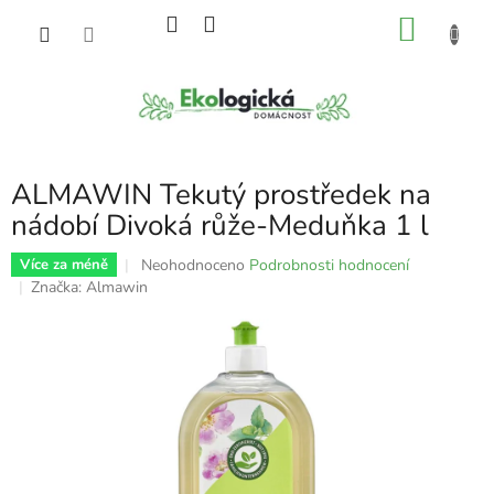
Přejít
NÁKU
na
obsah
KOŠÍK
ALMAWIN Tekutý prostředek na
nádobí Divoká růže-Meduňka 1 l
Průměrné
Neohodnoceno
Podrobnosti hodnocení
Více za méně
hodnocení
Značka:
Almawin
produktu
je
0,0
z
5
hvězdiček.