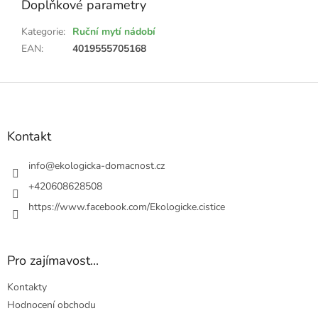
Doplňkové parametry
Kategorie
:
Ruční mytí nádobí
EAN
:
4019555705168
Z
á
p
a
Kontakt
t
í
info
@
ekologicka-domacnost.cz
+420608628508
https://www.facebook.com/Ekologicke.cistice
Pro zajímavost...
Kontakty
Hodnocení obchodu