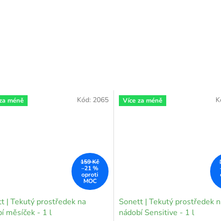
Kód:
2065
K
 za méně
Více za méně
159 Kč
–21 %
t | Tekutý prostředek na
Sonett | Tekutý prostředek n
í měsíček - 1 l
nádobí Sensitive - 1 l