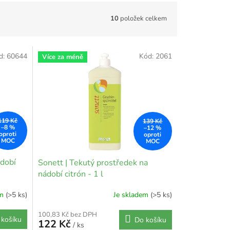
10
položek celkem
d:
60644
Kód:
2061
Více za méně
119 Kč
139 Kč
–8 %
–12 %
ádobí
Sonett | Tekutý prostředek na
nádobí citrón - 1 l
em
(>5 ks)
Je skladem
(>5 ks)
100,83 Kč bez DPH
 košíku
Do košíku
122 Kč
/ ks