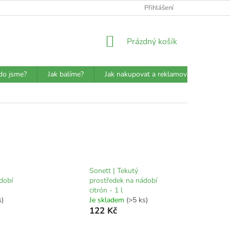
ATBA
DETAILY O PŘEPRAVCÍCH
JAK BALÍME?
Přihlášení
VŠEOBECN
NÁKUPNÍ
Prázdný košík
KOŠÍK
do jsme?
Jak balíme?
Jak nakupovat a reklamovat?
Prů
Sonett | Tekutý
dobí
prostředek na nádobí
citrón - 1 l
s)
Je skladem
(>5 ks)
122 Kč