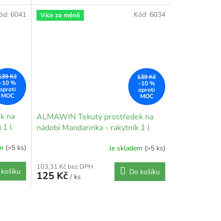
ód:
6041
Kód:
6034
Více za méně
139 Kč
139 Kč
–10 %
–10 %
k na
ALMAWIN Tekutý prostředek na
 1 l
nádobí Mandarinka - rakytník 1 l
em
(>5 ks)
Je skladem
(>5 ks)
103,31 Kč bez DPH
 košíku
Do košíku
125 Kč
/ ks