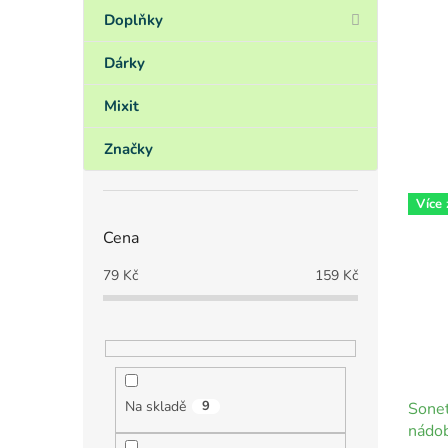
Doplňky
Dárky
Mixit
Značky
Více
Cena
79
Kč
159
Kč
Na skladě
9
Sonet
nádob