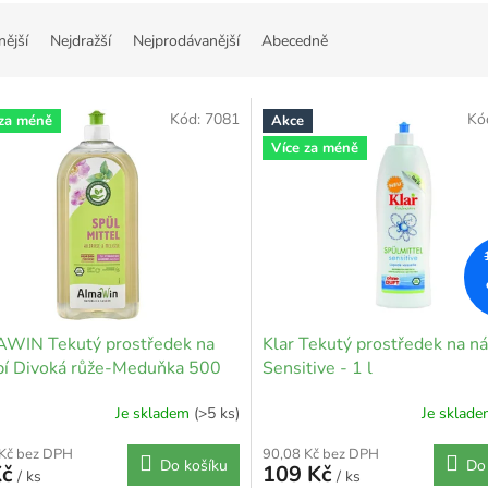
nější
Nejdražší
Nejprodávanější
Abecedně
Kód:
7081
Kó
 za méně
Akce
Více za méně
WIN Tekutý prostředek na
Klar Tekutý prostředek na n
bí Divoká růže-Meduňka 500
Sensitive - 1 l
Je skladem
(>5 ks)
Je sklad
 Kč bez DPH
90,08 Kč bez DPH
Do košíku
Do
Kč
109 Kč
/ ks
/ ks