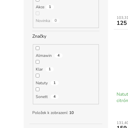
Akce
1
103,3
Novinka
0
125
Značky
Almawin
4
Klar
1
Natuty
1
Natut
Sonett
4
citró
Položek k zobrazení:
10
131,4