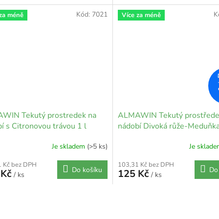
Kód:
7021
K
 za méně
Více za méně
WIN Tekutý prostredek na
ALMAWIN Tekutý prostřede
í s Citronovou trávou 1 l
nádobí Divoká růže-Meduňka
Je skladem
(>5 ks)
Je sklad
1 Kč bez DPH
103,31 Kč bez DPH
Do košíku
Do
 Kč
125 Kč
/ ks
/ ks