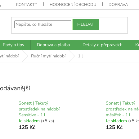
KONTAKTY
HODNOCENÍ OBCHODU
DOPRAVA A PL
z
HLEDAT
Rady a tipy
Doprava a platba
Detaily o přepravcích
K
ytí nádobí
Ruční mytí nádobí
1 l
odávanější
Sonett | Tekutý
Sonett | Tekutý
prostředek na nádobí
prostředek na ná
Sensitive - 1 l
měsíček - 1 l
Je skladem
(>5 ks)
Je skladem
(>5 k
125 Kč
125 Kč