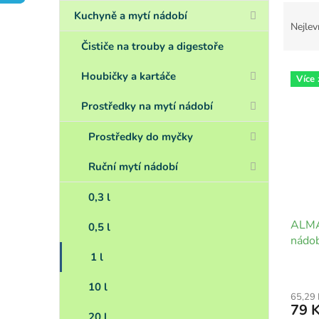
a
Ř
n
Kuchyně a mytí nádobí
a
Nejlev
e
z
l
Čističe na trouby a digestoře
e
V
n
Houbičky a kartáče
Více
ý
í
p
p
Prostředky na mytí nádobí
i
r
s
o
Prostředky do myčky
p
d
r
u
Ruční mytí nádobí
o
k
d
t
0,3 l
u
ů
ALMA
k
0,5 l
nádo
t
ml
ů
1 l
10 l
65,29
79 
20 l