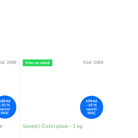
ód:
2069
Kód:
2084
Více za méně
139 Kč
179 Kč
–10 %
–18 %
a
Sonett | Čistící písek - 1 kg