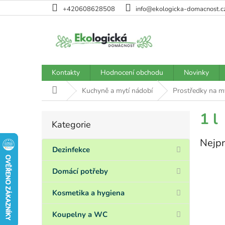
Přejít
+420608628508
info@ekologicka-domacnost.c
na
obsah
Kontakty
Hodnocení obchodu
Novinky
Domů
Kuchyně a mytí nádobí
Prostředky na m
P
1 l
Kategorie
Přeskočit
o
kategorie
s
Nejpr
t
Dezinfekce
r
a
Domácí potřeby
n
n
Kosmetika a hygiena
í
p
Koupelny a WC