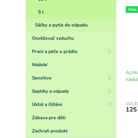
Více
5 l
Sáčky a pytle do odpadu
Osvěžovač vzduchu
Praní a péče o prádlo
Nádobí
ALMA
Sensitive
nádob
Septiky a odpady
103,3
Úklid a čištění
125
Zábava pro děti
Zachraň produkt