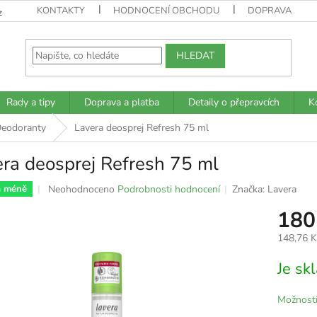
KONTAKTY
HODNOCENÍ OBCHODU
DOPRAVA A PL
z
HLEDAT
Rady a tipy
Doprava a platba
Detaily o přepravcích
K
eodoranty
Lavera deosprej Refresh 75 ml
ra deosprej Refresh 75 ml
Průměrné
Neohodnoceno
Podrobnosti hodnocení
Značka:
Lavera
a méně
hodnocení
180
produktu
je
148,76 
0,0
z
Měrná
Je s
5
cena:
hvězdiček.
Možnosti