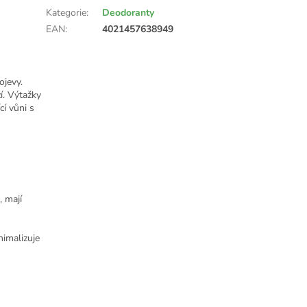
Kategorie
:
Deodoranty
EAN
:
4021457638949
ojevy.
í. Výtažky
cí vůni s
, mají
nimalizuje