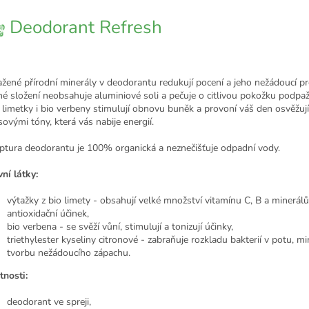
Deodorant Refresh
žené přírodní minerály v deodorantu redukují pocení a jeho nežádoucí pr
né složení neobsahuje aluminiové soli a pečuje o citlivou pokožku podpaž
o limetky i bio verbeny stimulují obnovu buněk a provoní váš den osvěžují
sovými tóny, která vás nabije energií.
ptura deodorantu je 100% organická a neznečišťuje odpadní vody.
vní látky:
výtažky z bio limety - obsahují velké množství vitamínu C, B a minerálů
antioxidační účinek,
bio verbena - se svěží vůní, stimulují a tonizují účinky,
triethylester kyseliny citronové - zabraňuje rozkladu bakterií v potu, mi
tvorbu nežádoucího zápachu.
tnosti:
deodorant ve spreji,