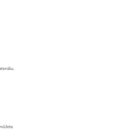
teriálu,
 můžete