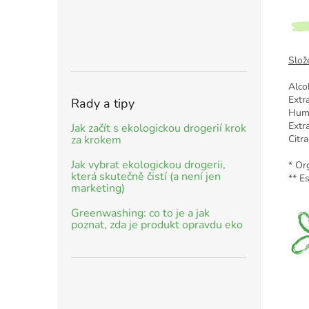
Slož
Alco
Extr
Rady a tipy
Humu
Extr
Jak začít s ekologickou drogerií krok
Citr
za krokem
Jak vybrat ekologickou drogerii,
* Or
která skutečně čistí (a není jen
** Es
marketing)
Greenwashing: co to je a jak
poznat, zda je produkt opravdu eko