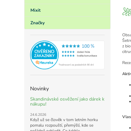
Mixit
Značky
Obsa
Šetr
z bi
citru
Rece
Akti
Novinky
Skandinávské osvěžení jako dárek k
nákupu!
24.6.2026
Vlas
Když už se člověk v tom letním horku
pomalu rozpouští, přemýšlí, kde se
pořádně ochladit. Co takhle ...