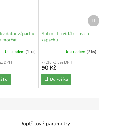
Další
produkt
ikvidátor zápachu
Subio | Likvidátor psích
a morčat
zápachů
Je skladem
(1 ks)
Je skladem
(2 ks)
bez DPH
74,38 Kč bez DPH
90 Kč
šíku
Do košíku
Doplňkové parametry