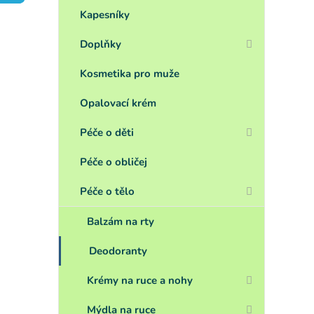
a
n
Kapesníky
e
Doplňky
l
Kosmetika pro muže
Opalovací krém
Péče o děti
Péče o obličej
Péče o tělo
Balzám na rty
Deodoranty
Krémy na ruce a nohy
Mýdla na ruce