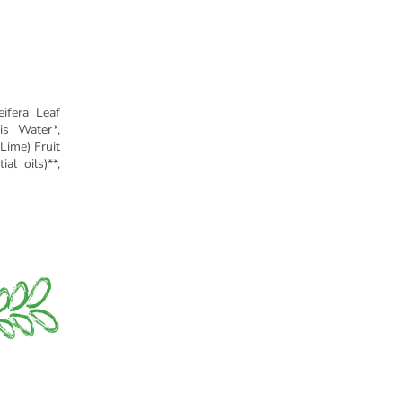
eifera Leaf
is Water*,
Lime) Fruit
al oils)**,