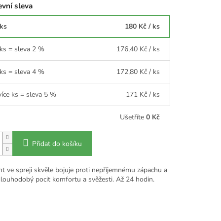
vní sleva
 ks
180 Kč
/ ks
 ks = sleva 2 %
176,40 Kč
/ ks
 ks = sleva 4 %
172,80 Kč
/ ks
více ks = sleva 5 %
171 Kč
/ ks
Ušetříte
0 Kč
Přidat do košíku
t ve spreji skvěle bojuje proti nepříjemnému zápachu a
louhodobý pocit komfortu a svěžesti. Až 24 hodin.