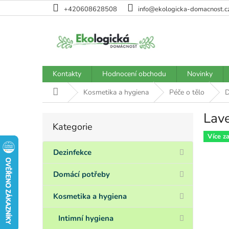
Přejít
+420608628508
info@ekologicka-domacnost.c
na
obsah
Kontakty
Hodnocení obchodu
Novinky
Domů
Kosmetika a hygiena
Péče o tělo
D
Lave
P
Kategorie
Přeskočit
o
kategorie
Více z
s
t
Dezinfekce
r
a
Domácí potřeby
n
n
Kosmetika a hygiena
í
p
Intimní hygiena