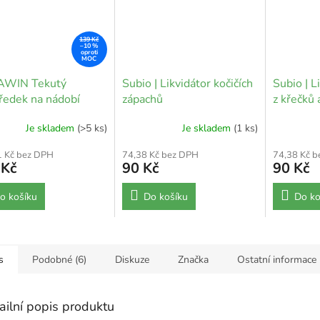
139 Kč
–10 %
WIN Tekutý
Subio | Likvidátor kočičích
Subio | L
ředek na nádobí
zápachů
z křečků 
á růže-Meduňka 1 l
Je skladem
(>5 ks)
Je skladem
(1 ks)
1 Kč bez DPH
74,38 Kč bez DPH
74,38 Kč 
 Kč
90 Kč
90 Kč
o košíku
Do košíku
Do ko
s
Podobné (6)
Diskuze
Značka
Ostatní informace
ailní popis produktu