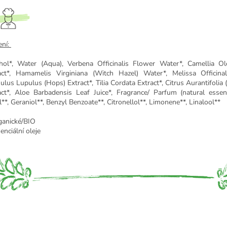
ení:
hol*, Water (Aqua), Verbena Officinalis Flower Water*, Camellia Ol
act*, Hamamelis Virginiana (Witch Hazel) Water*, Melissa Officinal
lus Lupulus (Hops) Extract*, Tilia Cordata Extract*, Citrus Aurantifolia (
act*, Aloe Barbadensis Leaf Juice*, Fragrance/ Parfum (natural essenti
al**, Geraniol**, Benzyl Benzoate**, Citronellol**, Limonene**, Linalool**
ganické/BIO
enciální oleje