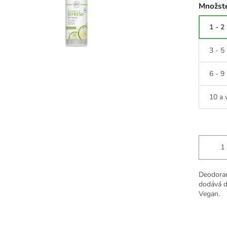
Množste
1 - 2
3 - 5
6 - 9
10 a 
Deodoran
dodává d
Vegan.