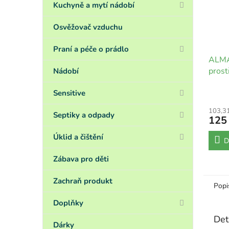
Kuchyně a mytí nádobí
Osvěžovač vzduchu
Praní a péče o prádlo
ALMA
prost
Nádobí
Divok
Sensitive
103,3
Septiky a odpady
125
Úklid a čištění
D
Zábava pro děti
Zachraň produkt
Popi
Doplňky
Det
Dárky