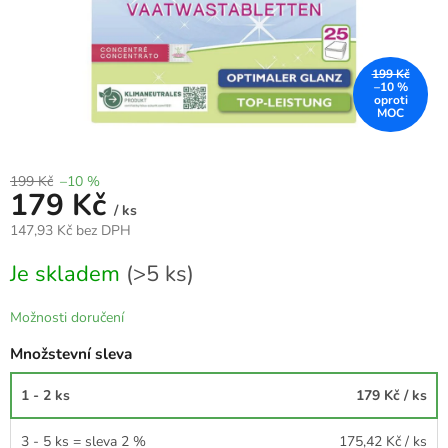
199 Kč
–10 %
199 Kč
–10 %
179 Kč
/ ks
147,93 Kč bez DPH
Měrná
Je skladem
(>5 ks)
cena:
Možnosti doručení
Množstevní sleva
1 - 2 ks
179 Kč
/ ks
3 - 5 ks = sleva 2 %
175,42 Kč
/ ks