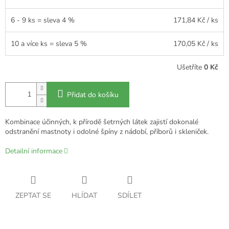
6 - 9 ks = sleva 4 %
171,84 Kč
/ ks
10 a více ks = sleva 5 %
170,05 Kč
/ ks
Ušetříte
0 Kč
Přidat do košíku
Kombinace účinných, k přírodě šetrných látek zajistí dokonalé
odstranění mastnoty i odolné špíny z nádobí, příborů i skleniček.
Detailní informace
ZEPTAT SE
HLÍDAT
SDÍLET