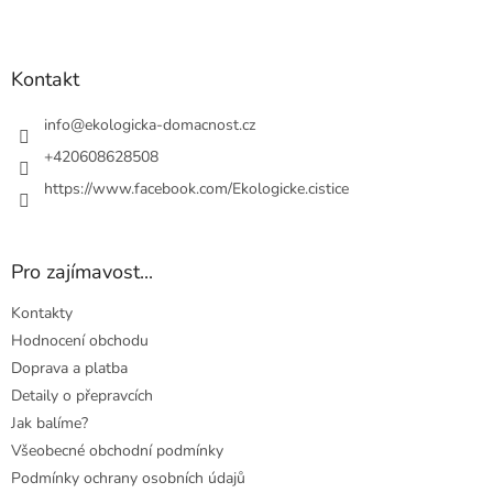
Z
á
p
a
Kontakt
t
í
info
@
ekologicka-domacnost.cz
+420608628508
https://www.facebook.com/Ekologicke.cistice
Pro zajímavost...
Kontakty
Hodnocení obchodu
Doprava a platba
Detaily o přepravcích
Jak balíme?
Všeobecné obchodní podmínky
Podmínky ochrany osobních údajů