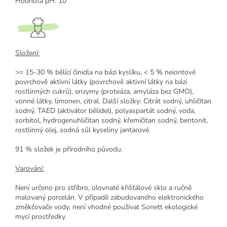
Hodnota pH: 10
Složení:
>= 15-30 % bělící činidla na bázi kyslíku, < 5 % neiontové
povrchově aktivní látky (povrchově aktivní látky na bázi
rostlinných cukrů), enzymy (proteáza, amyláza bez GMO),
vonné látky, limonen, citral. Další složky: Citrát sodný, uhličitan
sodný, TAED (aktivátor bělidel), polyaspartát sodný, voda,
sorbitol, hydrogenuhličitan sodný, křemičitan sodný, bentonit,
rostlinný olej, sodná sůl kyseliny jantarové.
91 % složek je přírodního původu.
Varování:
Není určeno pro stříbro, olovnaté křišťálové sklo a ručně
malovaný porcelán. V případě zabudovaného elektronického
změkčovače vody, není vhodné používat Sonett ekologické
mycí prostředky.