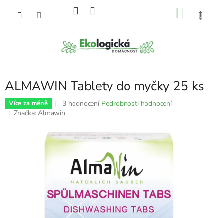
Přejít
NÁKU
na
obsah
KOŠÍK
ALMAWIN Tablety do myčky 25 ks
Průměrné
3 hodnocení
Podrobnosti hodnocení
Více za méně
hodnocení
Značka:
Almawin
produktu
je
5,0
z
5
hvězdiček.