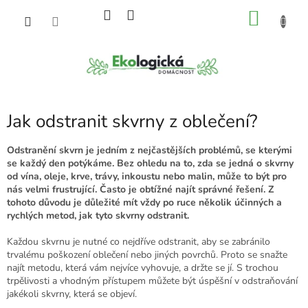
Přejít
NÁKU
na
obsah
KOŠÍK
Jak odstranit skvrny z oblečení?
Odstranění skvrn je jedním z nejčastějších problémů, se kterými
se každý den potýkáme. Bez ohledu na to, zda se jedná o skvrny
od vína, oleje, krve, trávy, inkoustu nebo malin, může to být pro
nás velmi frustrující. Často je obtížné najít správné řešení. Z
tohoto důvodu je důležité mít vždy po ruce několik účinných a
rychlých metod, jak tyto skvrny odstranit.
Každou skvrnu je nutné co nejdříve odstranit, aby se zabránilo
trvalému poškození oblečení nebo jiných povrchů. Proto se snažte
najít metodu, která vám nejvíce vyhovuje, a držte se jí. S trochou
trpělivosti a vhodným přístupem můžete být úspěšní v odstraňování
jakékoli skvrny, která se objeví.