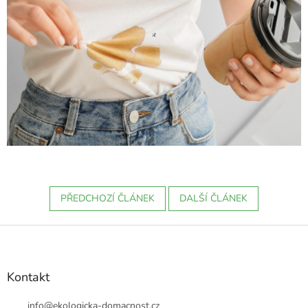
PŘEDCHOZÍ ČLÁNEK
DALŠÍ ČLÁNEK
Z
á
p
a
Kontakt
t
í
info
@
ekologicka-domacnost.cz