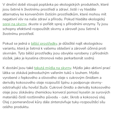
V dnešní době stoupá poptávka po ekologických produktech, které
jsou šetrné k životnímu prostředí a zdraví. Jistě i vy hledáte
alternativy ke konvenčním čistícím prostředkům, které mohou mít
negativní vliv na naše zdraví a přírodu. Pokud hledáte ekologický
sprej na skvrny
, zkuste si pořídit sprej s přírodními enzymy. Ty jsou
schopny efektivně rozpouštět skvrny a zároveň jsou šetrné k
životnímu prostředí.
Pokud se jedná o
bělící prostředky
, je důležité najít ekologickou
variantu, která je šetrná k vašemu oblečení a zároveň účinná proti
skvrnám. Tyto bělící prostředky jsou obvykle vyrobeny z přírodních
složek, jako je kyselina citronová nebo perkarbonát sodný.
K dostání jsou také
tekutá mýdla na skvrny
.
Mýdlo jako aktivní prací
látka se získává jednoduchým vařením tuků s louhem. Mýdlo
vyrobené z řepkového a olivového oleje s cukrovým činidlem a
deriváty kokosového oleje rozpouští špínu a podporuje skvrny-
odstraňující sílu hovězí žluče. Cukrové činidlo a deriváty kokosového
oleje jsou získávány chemickou konverzí pomocí kyselin ze surových
materiálů čistě rostlinného původu - cukr, škrob a kokosový olej.
Olej z pomerančové kůry dále zintenzivňuje tuky-rozpouštěcí sílu
celého produktu.