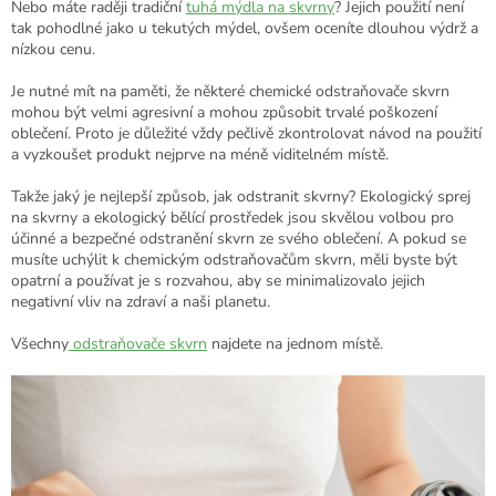
Nebo máte raději tradiční
tuhá mýdla na skvrny
? Jejich použití není
tak pohodlné jako u tekutých mýdel, ovšem oceníte dlouhou výdrž a
nízkou cenu.
Je nutné mít na paměti, že některé chemické odstraňovače skvrn
mohou být velmi agresivní a mohou způsobit trvalé poškození
oblečení. Proto je důležité vždy pečlivě zkontrolovat návod na použití
a vyzkoušet produkt nejprve na méně viditelném místě.
Takže jaký je nejlepší způsob, jak odstranit skvrny? Ekologický sprej
na skvrny a ekologický bělící prostředek jsou skvělou volbou pro
účinné a bezpečné odstranění skvrn ze svého oblečení. A pokud se
musíte uchýlit k chemickým odstraňovačům skvrn, měli byste být
opatrní a používat je s rozvahou, aby se minimalizovalo jejich
negativní vliv na zdraví a naši planetu.
Všechny
odstraňovače skvrn
najdete na jednom místě.