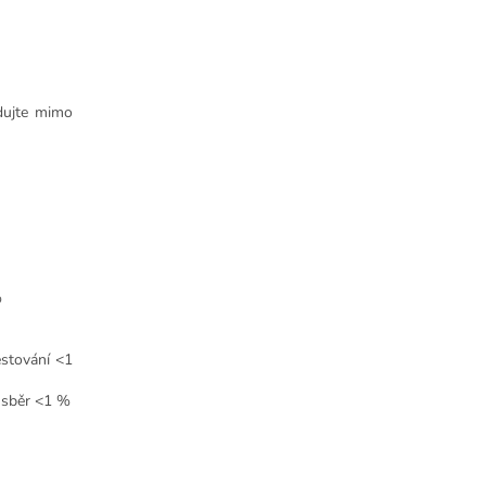
dujte mimo
%
ěstování <1
ý sběr <1 %