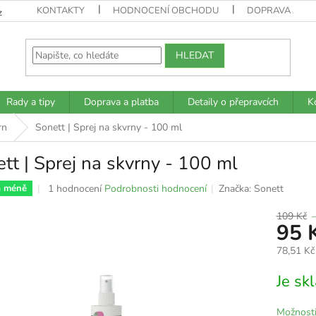
KONTAKTY
HODNOCENÍ OBCHODU
DOPRAVA A PL
z
HLEDAT
Rady a tipy
Doprava a platba
Detaily o přepravcích
K
rn
Sonett | Sprej na skvrny - 100 ml
tt | Sprej na skvrny - 100 ml
Průměrné
1 hodnocení
Podrobnosti hodnocení
Značka:
Sonett
a méně
hodnocení
produktu
109 Kč
95 
je
5,0
78,51 Kč
z
5
Měrná
Je s
hvězdiček.
cena:
Možnosti