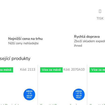
TISK
Rychlá doprava
Nejnižší cena na trhu
Zboží skladem expe
Nižší ceny nehledejte
ihned
sející produkty
Kód:
2113
Kód:
2070A10
 za méně
Více za méně
Více za 
109 Kč
139 Kč
–3 %
–17 %