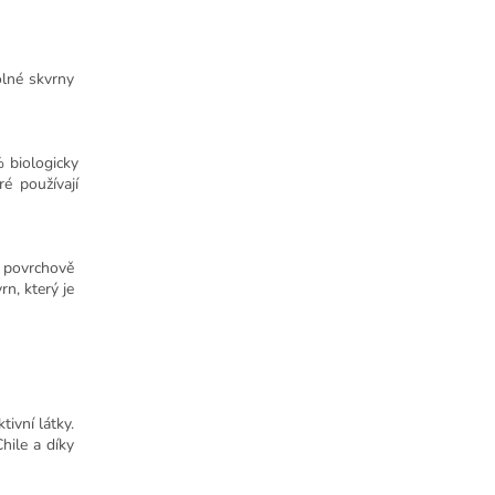
olné skvrny
% biologicky
ré používají
 povrchově
n, který je
ivní látky.
hile a díky