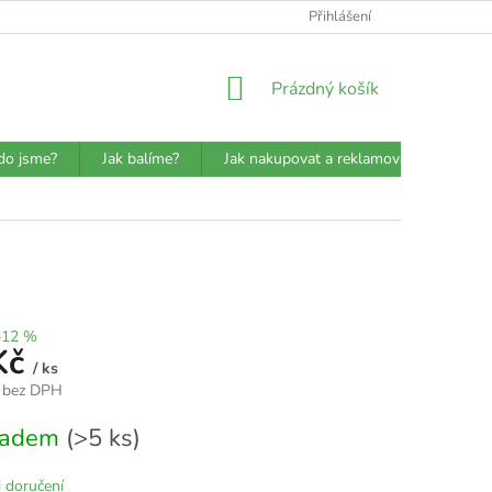
ATBA
DETAILY O PŘEPRAVCÍCH
JAK BALÍME?
Přihlášení
VŠEOBECN
NÁKUPNÍ
Prázdný košík
KOŠÍK
do jsme?
Jak balíme?
Jak nakupovat a reklamovat?
Prů
–12 %
Kč
/ ks
 bez DPH
kladem
(>5 ks)
 doručení