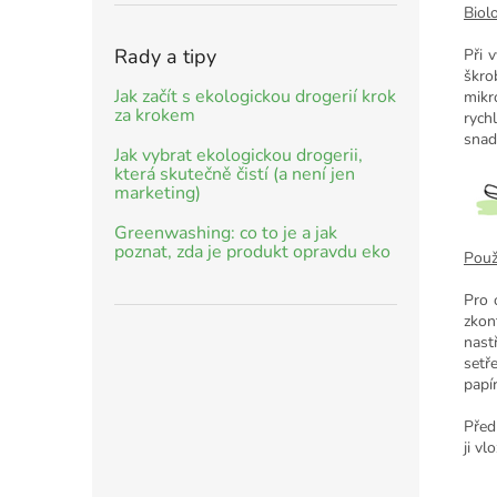
Biol
Rady a tipy
Při 
škro
Jak začít s ekologickou drogerií krok
mikr
za krokem
rych
snad
Jak vybrat ekologickou drogerii,
která skutečně čistí (a není jen
marketing)
Greenwashing: co to je a jak
poznat, zda je produkt opravdu eko
Použi
Pro 
zkon
nast
setř
papí
Před
ji vl