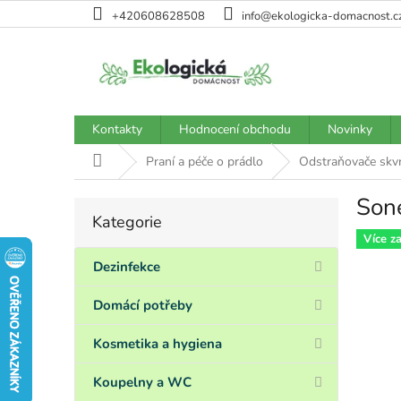
Přejít
+420608628508
info@ekologicka-domacnost.c
na
obsah
Kontakty
Hodnocení obchodu
Novinky
Domů
Praní a péče o prádlo
Odstraňovače skv
Sone
P
Kategorie
Přeskočit
o
kategorie
Více z
s
t
Dezinfekce
r
a
Domácí potřeby
n
n
Kosmetika a hygiena
í
p
Koupelny a WC