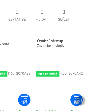
ZEPTAT SE
HLÍDAT
SDÍLET
Osobní přístup
dujeme
Zavolejte kdykoliv
Kód:
2070A38
Kód:
2070A42
méně
Více za méně
189 Kč
79 Kč
Další
–17 %
–5 %
produkt