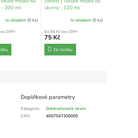
 Tekuté mýdlo na
Sonett | Tekuté mýdlo na
e - 300 ml
skvrny - 120 ml
Je skladem
(5 ks)
Je skladem
(5 ks)
 bez DPH
61,98 Kč bez DPH
75 Kč
šíku
Do košíku
Doplňkové parametry
Kategorie
:
Odstraňovače skvrn
EAN
:
4007547200005