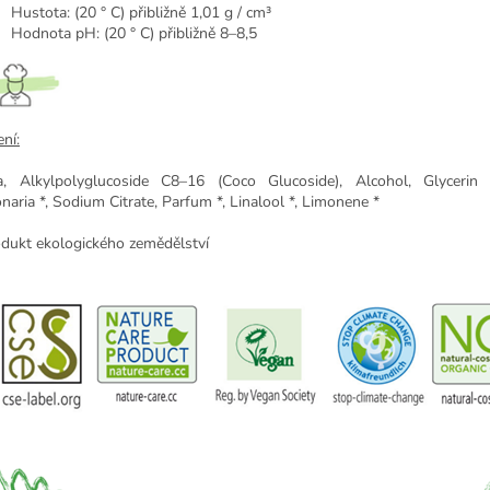
Hustota: (20 ° C) přibližně 1,01 g / cm³
Hodnota pH: (20 ° C) přibližně 8–8,5
ní:
, Alkylpolyglucoside C8–16 (Coco Glucoside), Alcohol, Glycerin *
naria *, Sodium Citrate, Parfum *, Linalool *, Limonene *
odukt ekologického zemědělství