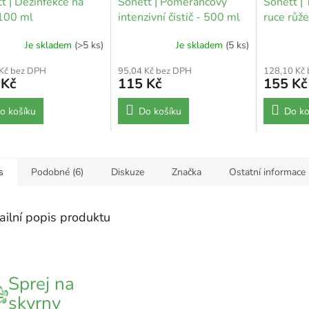
t | Dezinfekce na
Sonett | Pomerančový
Sonett |
100 ml
intenzivní čistič - 500 ml
ruce růž
Je skladem
(>5 ks)
Je skladem
(5 ks)
 Kč bez DPH
95,04 Kč bez DPH
128,10 Kč
 Kč
115 Kč
155 Kč
o košíku
Do košíku
Do ko
s
Podobné (6)
Diskuze
Značka
Ostatní informace
ailní popis produktu
Sprej na
skvrny