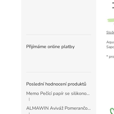
Slože
Aqua
Přijímáme online platby
Sapo
* pr
Poslední hodnocení produktů
Memo Pečící papír se silikonovou vrstvou (30 ks)
|
Hodnocení produktu je 5 z 5 hvězdiček.
ALMAWIN Aviváž Pomerančový květ 750 ml
|