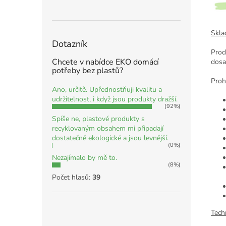
Skla
Dotazník
Prod
Chcete v nabídce EKO domácí
dosa
potřeby bez plastů?
Proh
Ano, určitě. Upřednostňuji kvalitu a
udržitelnost, i když jsou produkty dražší.
(92%)
Spíše ne, plastové produkty s
recyklovaným obsahem mi připadají
dostatečně ekologické a jsou levnější.
(0%)
Nezajímalo by mě to.
(8%)
Počet hlasů:
39
Tech