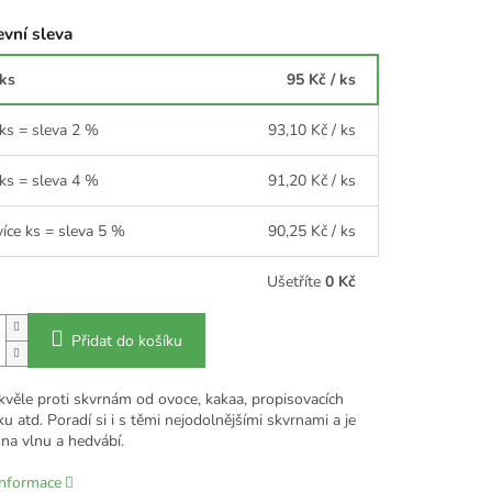
vní sleva
 ks
95 Kč
/ ks
 ks = sleva 2 %
93,10 Kč
/ ks
 ks = sleva 4 %
91,20 Kč
/ ks
více ks = sleva 5 %
90,25 Kč
/ ks
Ušetříte
0 Kč
Přidat do košíku
kvěle proti skvrnám od ovoce, kakaa, propisovacích
ku atd. Poradí si i s těmi nejodolnějšími skvrnami a je
na vlnu a hedvábí.
informace