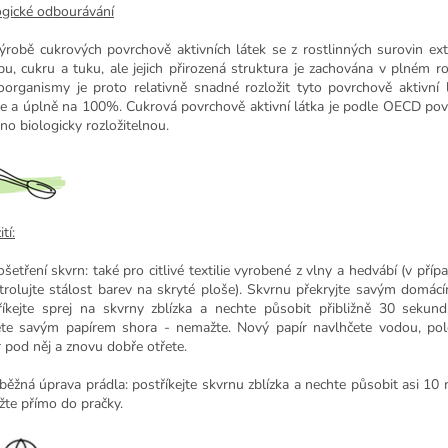
ogické odbourávání
výrobě cukrových povrchově aktivních látek se z rostlinných surovin extr
bu, cukru a tuku, ale jejich přirozená struktura je zachována v plném r
oorganismy je proto relativně snadné rozložit tyto povrchově aktivní 
le a úplně na 100%. Cukrová povrchově aktivní látka je podle OECD po
no biologicky rozložitelnou.
tí:
ošetření skvrn: také pro citlivé textilie vyrobené z vlny a hedvábí (v pří
trolujte stálost barev na skryté ploše). Skvrnu překryjte savým domác
říkejte sprej na skvrny zblízka a nechte působit přibližně 30 sekun
ete savým papírem shora - nemažte. Nový papír navlhčete vodou, pol
r pod něj a znovu dobře otřete.
běžná úprava prádla: postříkejte skvrnu zblízka a nechte působit asi 10 
ožte přímo do pračky.