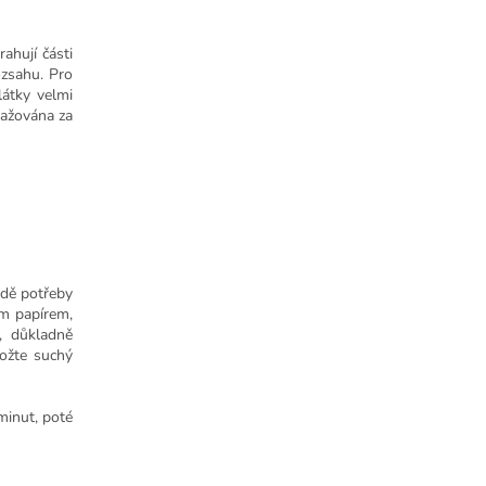
ahují části
ozsahu. Pro
látky velmi
važována za
padě potřeby
ím papírem,
d, důkladně
ožte suchý
minut, poté