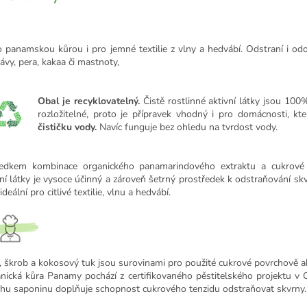
o panamskou kůrou i pro jemné textilie z vlny a hedvábí. Odstraní i od
rávy, pera, kakaa či mastnoty,
Obal je recyklovatelný.
Čistě rostlinné aktivní látky jsou 100
rozložitelné, proto je přípravek vhodný i pro domácnosti, kte
čističku vody.
Navíc funguje bez ohledu na tvrdost vody.
edkem kombinace organického panamarindového extraktu a cukrové
vní látky je vysoce účinný a zároveň šetrný prostředek k odstraňování skvr
ideální pro citlivé textilie, vlnu a hedvábí.
, škrob a kokosový tuk jsou surovinami pro použité cukrové povrchově akt
nická kůra Panamy pochází z certifikovaného pěstitelského projektu v C
hu saponinu doplňuje schopnost cukrového tenzidu odstraňovat skvrny.