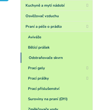
a
n
Kuchyně a mytí nádobí
e
l
Osvěžovač vzduchu
Praní a péče o prádlo
Aviváže
Bělící prášek
Odstraňovače skvrn
Prací gely
Prací prášky
Prací příslušenství
Suroviny na praní (DYI)
Změkčovače vody