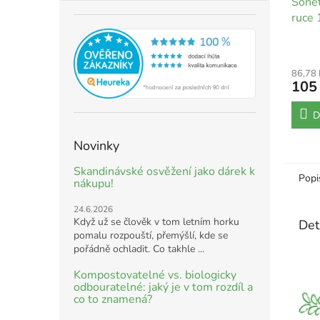
Sonet
ruce 
86,78
105
D
Novinky
Skandinávské osvěžení jako dárek k
Popi
nákupu!
24.6.2026
Když už se člověk v tom letním horku
Det
pomalu rozpouští, přemýšlí, kde se
pořádně ochladit. Co takhle ...
Kompostovatelné vs. biologicky
odbouratelné: jaký je v tom rozdíl a
co to znamená?