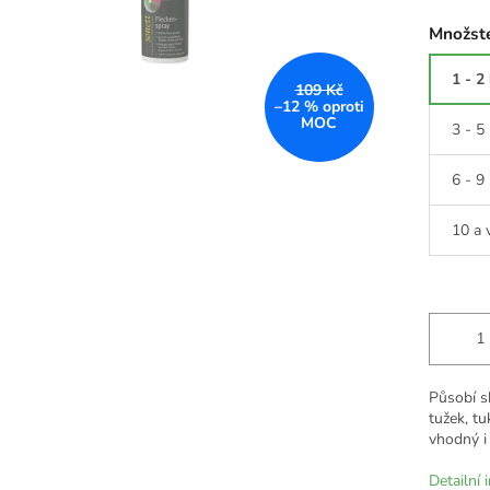
Množste
1 - 2
109 Kč
–12 %
3 - 5
6 - 9
10 a 
Působí s
tužek, tu
vhodný i 
Detailní 