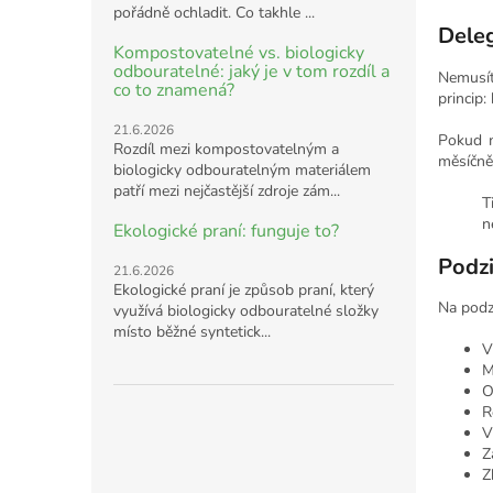
pořádně ochladit. Co takhle ...
Deleg
Kompostovatelné vs. biologicky
odbouratelné: jaký je v tom rozdíl a
Nemusít
co to znamená?
princip:
21.6.2026
Pokud m
Rozdíl mezi kompostovatelným a
měsíčně 
biologicky odbouratelným materiálem
patří mezi nejčastější zdroje zám...
T
n
Ekologické praní: funguje to?
Podzi
21.6.2026
Ekologické praní je způsob praní, který
Na podzi
využívá biologicky odbouratelné složky
místo běžné syntetick...
V
M
O
R
V
Z
Z