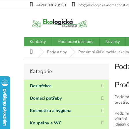
Přejít
+420608628508
info@ekologicka-domacnost.c
na
obsah
Kontakty
Hodnocení obchodu
Novinky
Domů
Rady a tipy
Podzimní úklid rychle, ekolo
Podz
P
Kategorie
Přeskočit
o
kategorie
s
Proč
t
Dezinfekce
r
Podzimní
a
Domácí potřeby
prostřed
n
n
Kosmetika a hygiena
Podzimn
í
větrání.
p
Koupelny a WC
ideální 