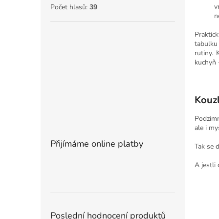
v
Počet hlasů:
39
n
Prakti
tabulku
rutiny.
kuchyň 
Kouzl
Podzimn
ale i my
Přijímáme online platby
Tak se 
A jestli
Poslední hodnocení produktů