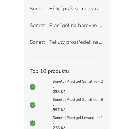
Sonett | Bělící prášek a odstraňovač skvrn - 900 g
|
Hodnocení produktu je 5 z 5 hvězdiček.
Sonett | Prací gel na barevné prádlo máta a citrón - 10 l
|
Hodnocení produktu je 5 z 5 hvězdiček.
Sonett | Tekutý prostředek na nádobí Sensitive - 10 l
|
Hodnocení produktu je 5 z 5 hvězdiček.
Top 10 produktů
Sonett | Prací gel Sensitive - 2
l
238 Kč
Sonett | Prací gel Sensitive - 5
l
597 Kč
Sonett | Prací gel Levandule 2
l
238 Kč