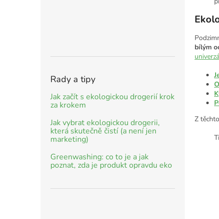
p
Ekolo
Podzimn
bílým o
univerz
J
Rady a tipy
O
K
Jak začít s ekologickou drogerií krok
P
za krokem
Z těcht
Jak vybrat ekologickou drogerii,
která skutečně čistí (a není jen
T
marketing)
Greenwashing: co to je a jak
poznat, zda je produkt opravdu eko