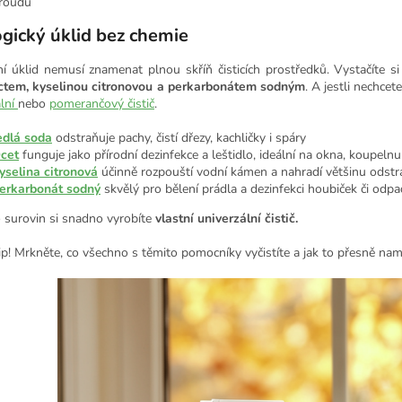
roudu
gický úklid bez chemie
í úklid nemusí znamenat plnou skříň čisticích prostředků. Vystačíte s
ctem, kyselinou citronovou a perkarbonátem sodným
. A jestli nechce
ální
nebo
pomerančový čistič
.
edlá soda
odstraňuje pachy, čistí dřezy, kachličky i spáry
cet
funguje jako přírodní dezinfekce a leštidlo, ideální na okna, koupelnu
yselina citronová
účinně rozpouští vodní kámen a nahradí většinu odst
erkarbonát sodný
skvělý pro bělení prádla a dezinfekci houbiček či odp
o surovin si snadno vyrobíte
vlastní univerzální čistič.
ip! Mrkněte, co všechno s těmito pomocníky vyčistíte a jak to přesně nam