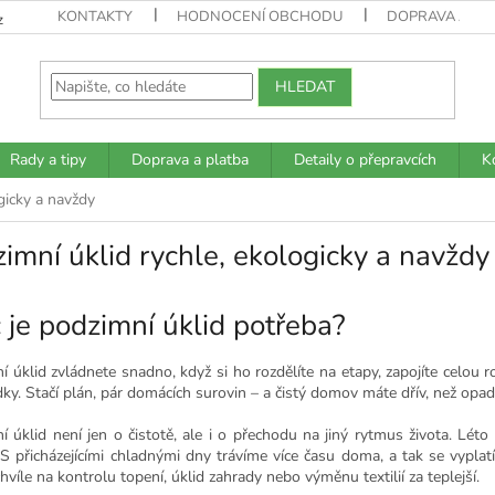
KONTAKTY
HODNOCENÍ OBCHODU
DOPRAVA A PL
z
HLEDAT
Rady a tipy
Doprava a platba
Detaily o přepravcích
K
gicky a navždy
imní úklid rychle, ekologicky a navždy
 je podzimní úklid potřeba?
 úklid zvládnete snadno, když si ho rozdělíte na etapy, zapojíte celou ro
ky. Stačí plán, pár domácích surovin – a čistý domov máte dřív, než opadá
í úklid není jen o čistotě, ale i o přechodu na jiný rytmus života. Lé
 S přicházejícími chladnými dny trávíme více času doma, a tak se vyplatí
chvíle na kontrolu topení, úklid zahrady nebo výměnu textilií za teplejší.