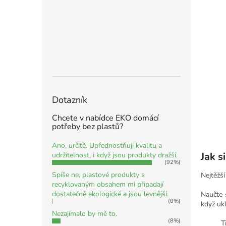
Dotazník
Chcete v nabídce EKO domácí
potřeby bez plastů?
Ano, určitě. Upřednostňuji kvalitu a
Jak s
udržitelnost, i když jsou produkty dražší.
(92%)
Spíše ne, plastové produkty s
Nejtěžší
recyklovaným obsahem mi připadají
dostatečně ekologické a jsou levnější.
Naučte s
(0%)
když uk
Nezajímalo by mě to.
(8%)
T