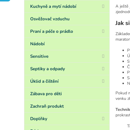
a
n
A ještě
Kuchyně a mytí nádobí
zjednod
e
l
Osvěžovač vzduchu
Jak s
Praní a péče o prádlo
Základ
maraton
Nádobí
P
Ú
Sensitive
S
Č
Septiky a odpady
P
S
Úklid a čištění
N
Pokud m
Zábava pro děti
venku zk
Zachraň produkt
Techni
prokrast
Doplňky
T