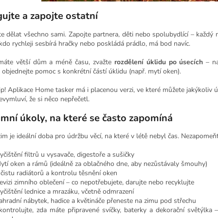
ujte a zapojte ostatní
e dělat všechno sami. Zapojte partnera, děti nebo spolubydlící – každý
 kdo rychleji sesbírá hračky nebo poskládá prádlo, má bod navíc.
áte větší dům a méně času, zvažte
rozdělení úklidu po úsecích
– na
objednejte pomoc s konkrétní částí úklidu (např. mytí oken).
ip! Aplikace Home tasker má i placenou verzi, ve které můžete jakýkoliv ú
evymluví, že si něco nepřečetl.
mní úkoly, na které se často zapomíná
m je ideální doba pro údržbu věcí, na které v létě nebyl čas. Nezapomeň
yčištění filtrů u vysavače, digestoře a sušičky
ytí oken a rámů (ideálně za oblačného dne, aby nezůstávaly šmouhy)
čistu radiátorů a kontrolu těsnění oken
evizi zimního oblečení – co nepotřebujete, darujte nebo recyklujte
yčištění lednice a mrazáku, včetně odmrazení
ahradní nábytek, hadice a květináče přeneste na zimu pod střechu
kontrolujte, zda máte připravené svíčky, baterky a dekorační světýlka 