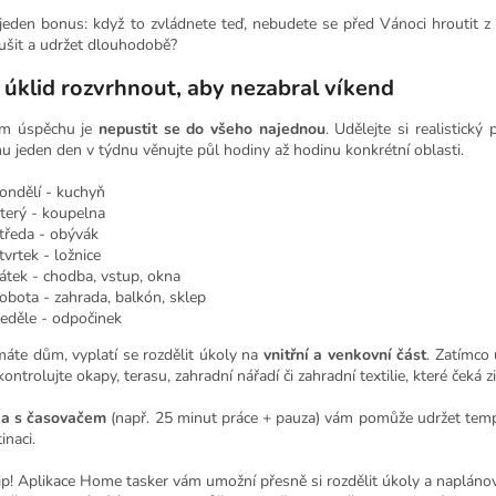
 jeden bonus: když to zvládnete teď, nebudete se před Vánoci hroutit z g
ušit a udržet dlouhodobě?
i úklid rozvrhnout, aby nezabral víkend
em úspěchu je
nepustit se do všeho najednou
. Udělejte si realistický
u jeden den v týdnu věnujte půl hodiny až hodinu konkrétní oblasti.
ondělí - kuchyň
terý - koupelna
tředa - obývák
tvrtek - ložnice
átek - chodba, vstup, okna
obota - zahrada, balkón, sklep
eděle - odpočinek
áte dům, vyplatí se rozdělit úkoly na
vnitřní a venkovní část
. Zatímco 
ontrolujte okapy, terasu, zahradní nářadí či zahradní textilie, které čeká 
ka s časovačem
(např. 25 minut práce + pauza) vám pomůže udržet tempo
inaci.
ip! Aplikace Home tasker vám umožní přesně si rozdělit úkoly a naplánovat