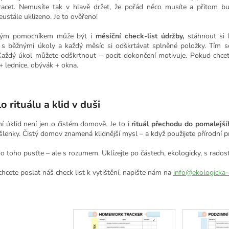
racet. Nemusíte tak v hlavě držet, že pořád něco musíte a přitom b
eustále uklizeno. Je to ověřeno!
ckým pomocníkem může být i
měsíční check-list údržby,
stáhnout si 
 s běžnými úkoly a každý měsíc si odškrtávat splněné položky. Tím s
 Každý úkol můžete odškrtnout – pocit dokončení motivuje. Pokud chcete
+ lednice, obývák + okna.
o rituálu a klid v duši
í úklid není jen o čistém domově. Je to i
rituál přechodu do pomalejší
šlenky. Čistý domov znamená klidnější mysl – a když použijete přírodní p
do toho pusťte – ale s rozumem. Uklízejte po částech, ekologicky, s rado
 chcete poslat náš check list k vytištění, napište nám na
info@ekologicka