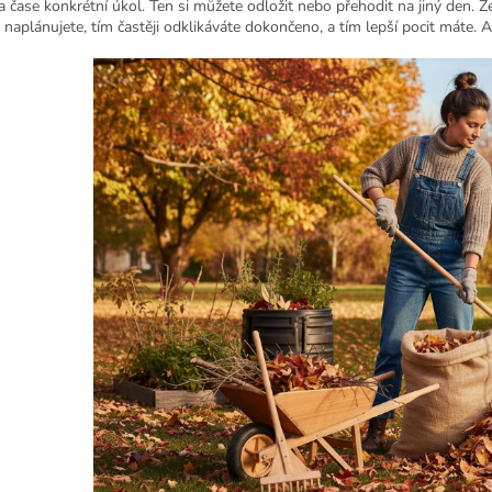
a čase konkrétní úkol. Ten si můžete odložit nebo přehodit na jiný den. Ze
i naplánujete, tím častěji odklikáváte dokončeno, a tím lepší pocit máte. 