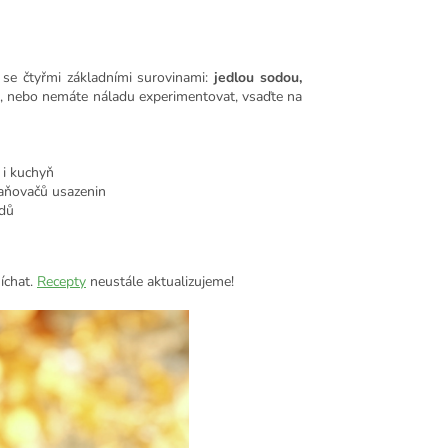
i se čtyřmi základními surovinami:
jedlou sodou,
te, nebo nemáte náladu experimentovat, vsaďte na
 i kuchyň
raňovačů usazenin
adů
íchat.
Recepty
neustále aktualizujeme!