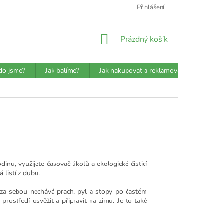
ATBA
DETAILY O PŘEPRAVCÍCH
JAK BALÍME?
Přihlášení
VŠEOBECN
NÁKUPNÍ
Prázdný košík
KOŠÍK
do jsme?
Jak balíme?
Jak nakupovat a reklamovat?
Prů
dinu, využijete časovač úkolů a ekologické čisticí
 listí z dubu.
to za sebou nechává prach, pyl a stopy po častém
 prostředí osvěžit a připravit na zimu. Je to také