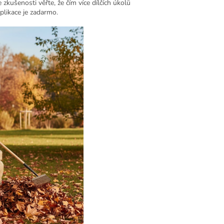
 zkušenosti věřte, že čím více dílčích úkolů
Aplikace je zadarmo.