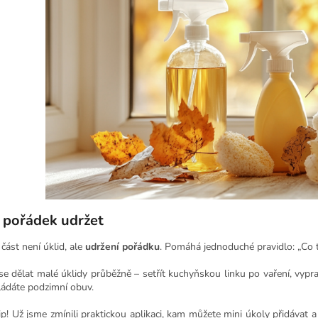
i pořádek udržet
 část není úklid, ale
udržení pořádku
. Pomáhá jednoduché pravidlo: „Co 
e dělat malé úklidy průběžně – setřít kuchyňskou linku po vaření, vypra
ládáte podzimní obuv.
ip! Už jsme zmínili praktickou aplikaci, kam můžete mini úkoly přidávat a 