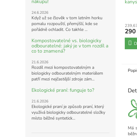
nákupu!
kanys
24.6.2026
Když už se člověk v tom letním horku
pomalu rozpouští, přemýšlí, kde se
239,6
pořádně ochladit. Co takhle ...
290
Kompostovatelné vs. biologicky
D
odbouratelné: jaký je v tom rozdíl a
co to znamená?
21.6.2026
Rozdíl mezi kompostovatelným a
Popi
biologicky odbouratelným materiálem
patří mezi nejčastější zdroje zám...
Ekologické praní: funguje to?
Det
21.6.2026
Ekologické praní je způsob praní, který
využívá biologicky odbouratelné složky
místo běžné syntetick...
Má s
běžn