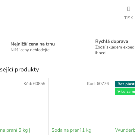
TISK
Rychlá doprava
Nejnižší cena na trhu
Zboží skladem expe
Nižší ceny nehledejte
ihned
sející produkty
Kód:
60855
Kód:
60776
Bez plast
Více za 
na praní 5 kg |
Soda na praní 1 kg
Wunderb