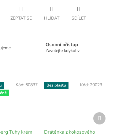
ZEPTAT SE
HLÍDAT
SDÍLET
Osobní přístup
dujeme
Zavolejte kdykoliv
Kód:
60837
Kód:
20023
u
Bez plastu
méně
Další
produkt
erg Tuhý krém
Drátěnka z kokosového