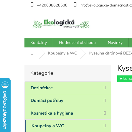
Přejít
+420608628508
info@ekologicka-domacnost.c
na
obsah
Kontakty
Hodnocení obchodu
Novinky
Domů
Koupelny a WC
Kyselina citrónová BE
Kys
P
Kategorie
Přeskočit
o
kategorie
Více z
s
t
Dezinfekce
r
a
Domácí potřeby
n
n
Kosmetika a hygiena
í
p
Koupelny a WC