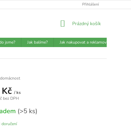
ATBA
DETAILY O PŘEPRAVCÍCH
JAK BALÍME?
Přihlášení
VŠEOBECN
NÁKUPNÍ
Prázdný košík
KOŠÍK
do jsme?
Jak balíme?
Jak nakupovat a reklamovat?
Prů
 domácnost
 Kč
/ ks
Kč bez DPH
kladem
(>5 ks)
 doručení