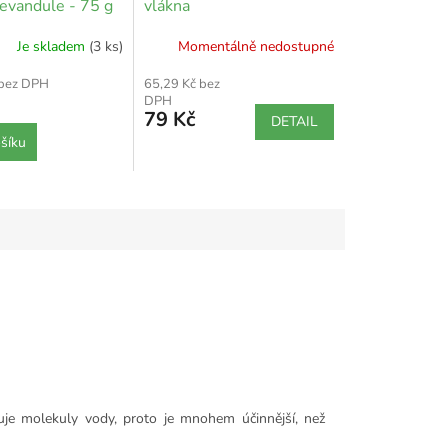
Levandule - 75 g
vlákna
Je skladem
(3 ks)
Momentálně nedostupné
 bez DPH
65,29 Kč bez
DPH
79 Kč
DETAIL
šíku
e molekuly vody, proto je mnohem účinnější, než