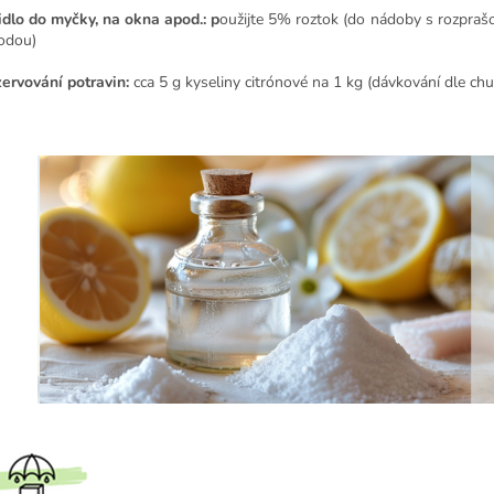
idlo do myčky, na okna apod.: p
oužijte 5% roztok (do nádoby s rozpraš
vodou)
ervování potravin:
cca 5 g kyseliny citrónové na 1 kg (dávkování dle chut