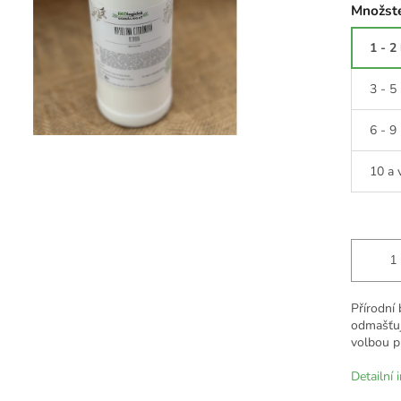
Množste
1 - 2
3 - 5
6 - 9
10 a 
Přírodní 
odmašťu
volbou pr
Detailní 