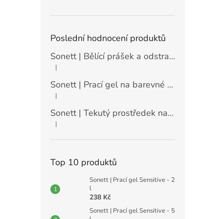
Poslední hodnocení produktů
Sonett | Bělící prášek a odstraňovač skvrn - 900 g
|
Hodnocení produktu je 5 z 5 hvězdiček.
Sonett | Prací gel na barevné prádlo máta a citrón - 10 l
|
Hodnocení produktu je 5 z 5 hvězdiček.
Sonett | Tekutý prostředek na nádobí Sensitive - 10 l
|
Hodnocení produktu je 5 z 5 hvězdiček.
Top 10 produktů
Sonett | Prací gel Sensitive - 2
l
238 Kč
Sonett | Prací gel Sensitive - 5