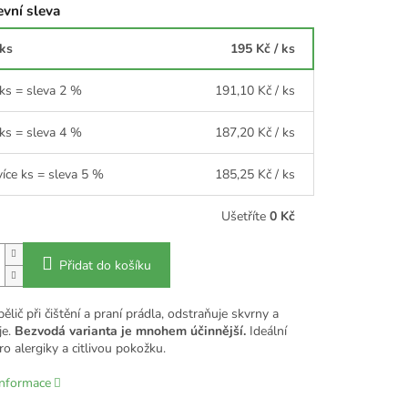
vní sleva
 ks
195 Kč
/ ks
 ks = sleva 2 %
191,10 Kč
/ ks
 ks = sleva 4 %
187,20 Kč
/ ks
více ks = sleva 5 %
185,25 Kč
/ ks
Ušetříte
0 Kč
Přidat do košíku
bělič při čištění a praní prádla, odstraňuje skvrny a
je.
Bezvodá varianta je mnohem účinnější.
Ideální
o alergiky a citlivou pokožku.
informace