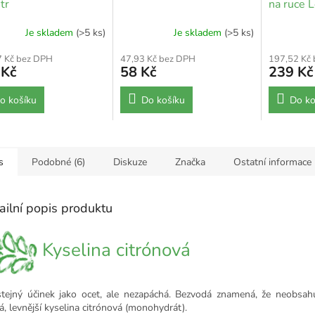
tr
na ruce 
Je skladem
(>5 ks)
Je skladem
(>5 ks)
7 Kč bez DPH
47,93 Kč bez DPH
197,52 Kč
 Kč
58 Kč
239 Kč
o košíku
Do košíku
Do ko
s
Podobné (6)
Diskuze
Značka
Ostatní informace
ailní popis produktu
Kyselina citrónová
tejný účinek jako ocet, ale nezapáchá.
Bezvodá znamená, že neobsahuj
á, levnější kyselina citrónová (monohydrát).