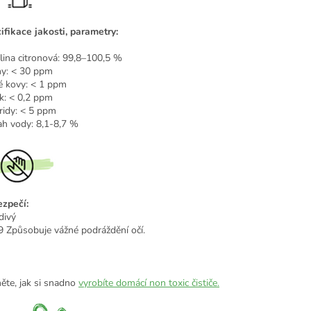
ifikace jakosti, parametry:
lina citronová: 99,8–100,5 %
ny: < 30 ppm
é kovy: < 1 ppm
ík: < 0,2 ppm
ridy: < 5 ppm
h vody: 8,1-8,7 %
zpečí:
divý
 Způsobuje vážné podráždění očí.
ěte, jak si snadno
vyrobíte domácí non toxic čističe.