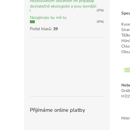
recyklovaným obsahem mi připadají
dostatečně ekologické a jsou levnější.
(0%)
Spec
Nezajímalo by mě to.
(8%)
Kyse
Počet hlasů:
39
Síra
Těžk
Hlin
Chlo
Obsa
Nebe
Dráž
H319
Přijímáme online platby
Mrkn