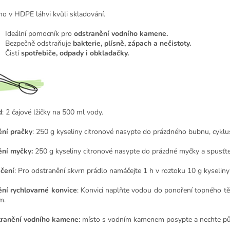
no v HDPE láhvi kvůli skladování.
Ideální pomocník pro
odstranění vodního kamene.
Bezpečně odstraňuje
bakterie, plísně, zápach a nečistoty.
Čistí
spotřebiče, odpady i obkladačky.
d
: 2 čajové lžičky na 500 ml vody.
ění pračky
: 250 g kyseliny citronové nasypte do prázdného bubnu, cyklu
ění myčky:
250 g kyseliny citronové nasypte do prázdné myčky a spusťte
čení
: Pro odstranění skvrn prádlo namáčejte 1 h v roztoku 10 g kyseliny 
ění rychlovarné konvice
: Konvici naplňte vodou do ponoření topného těles
m.
ranění vodního kamene:
místo s vodním kamenem posypte a nechte půso