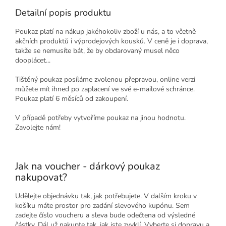
Detailní popis produktu
Poukaz platí na nákup jakéhokoliv zboží u nás, a to včetně
akčních produktů i výprodejových kousků. V ceně je i doprava,
takže se nemusíte bát, že by obdarovaný musel něco
dooplácet...
Tištěný poukaz posíláme zvolenou přepravou, online verzi
můžete mít ihned po zaplacení ve své e-mailové schránce.
Poukaz platí 6 měsíců od zakoupení.
V případě potřeby vytvoříme poukaz na jinou hodnotu.
Zavolejte nám!
Jak na voucher - dárkový poukaz
nakupovat?
Udělejte objednávku tak, jak potřebujete. V dalším kroku v
košíku máte prostor pro zadání slevového kupónu. Sem
zadejte číslo voucheru a sleva bude odečtena od výsledné
částky. Dál už nakupte tak, jak jste zvyklí. Vyberte si dopravu a