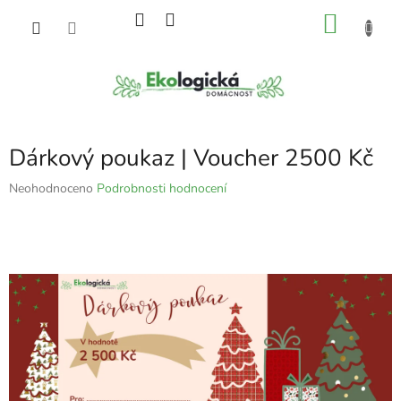
Přejít
NÁKU
na
obsah
KOŠÍK
Dárkový poukaz | Voucher 2500 Kč
Průměrné
Neohodnoceno
Podrobnosti hodnocení
hodnocení
produktu
je
0,0
z
5
hvězdiček.