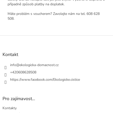
případně způsob platby na doplatek.
Máte problém s voucherem? Zavolejte nám na tel. 608 628
508.
Z
á
p
a
Kontakt
t
í
info
@
ekologicka-domacnost.cz
+420608628508
https://www.facebook.com/Ekologicke.cistice
Pro zajímavost...
Kontakty