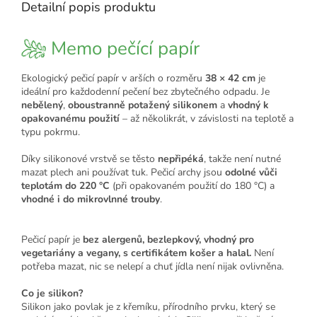
Detailní popis produktu
Memo pečící papír
Ekologický pečicí papír v arších o rozměru
38 × 42 cm
je
ideální pro každodenní pečení bez zbytečného odpadu. Je
nebělený
,
oboustranně potažený silikonem
a
vhodný k
opakovanému použití
– až několikrát, v závislosti na teplotě a
typu pokrmu.
Díky silikonové vrstvě se těsto
nepřipéká
, takže není nutné
mazat plech ani používat tuk. Pečicí archy jsou
odolné vůči
teplotám do 220 °C
(při opakovaném použití do 180 °C) a
vhodné i do mikrovlnné trouby
.
Pečicí papír je
bez alergenů, bezlepkový, vhodný pro
vegetariány a vegany, s certifikátem košer a halal.
Není
potřeba mazat, nic se nelepí a chuť jídla není nijak ovlivněna.
Co je silikon?
Silikon jako povlak je z křemíku, přírodního prvku, který se