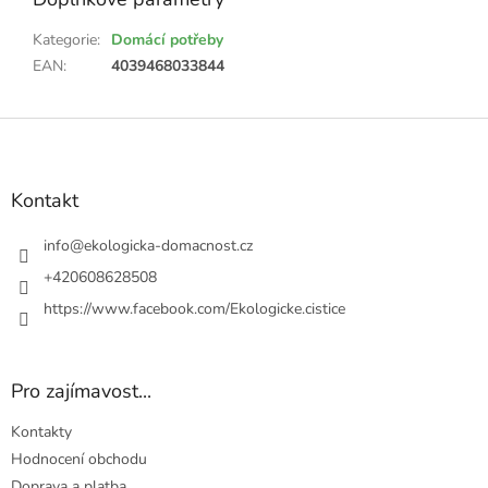
Kategorie
:
Domácí potřeby
EAN
:
4039468033844
Z
á
p
a
Kontakt
t
í
info
@
ekologicka-domacnost.cz
+420608628508
https://www.facebook.com/Ekologicke.cistice
Pro zajímavost...
Kontakty
Hodnocení obchodu
Doprava a platba