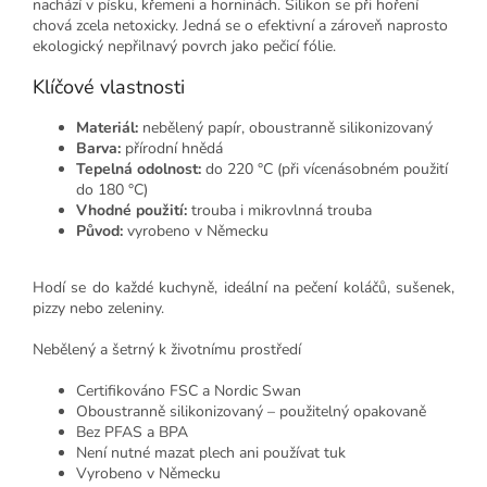
nachází v písku, křemeni a horninách. Silikon se při hoření
chová zcela netoxicky. Jedná se o efektivní a zároveň naprosto
ekologický nepřilnavý povrch jako pečicí fólie.
Klíčové vlastnosti
Materiál:
nebělený papír, oboustranně silikonizovaný
Barva:
přírodní hnědá
Tepelná odolnost:
do 220 °C (při vícenásobném použití
do 180 °C)
Vhodné použití:
trouba i mikrovlnná trouba
Původ:
vyrobeno v Německu
Hodí se do každé kuchyně, ideální na pečení koláčů, sušenek,
pizzy nebo zeleniny.
Nebělený a šetrný k životnímu prostředí
Certifikováno FSC a Nordic Swan
Oboustranně silikonizovaný – použitelný opakovaně
Bez PFAS a BPA
Není nutné mazat plech ani používat tuk
Vyrobeno v Německu