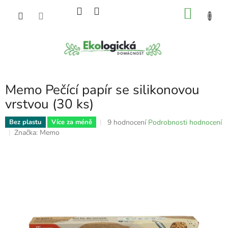
Přejít
NÁKU
na
obsah
KOŠÍK
Memo Pečící papír se silikonovou
vrstvou (30 ks)
Průměrné
9 hodnocení
Podrobnosti hodnocení
Bez plastu
Více za méně
hodnocení
Značka:
Memo
produktu
je
4,9
z
5
hvězdiček.