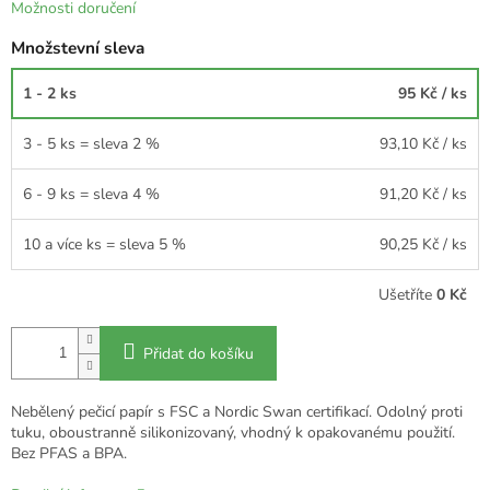
Možnosti doručení
Množstevní sleva
1 - 2 ks
95 Kč
/ ks
3 - 5 ks = sleva 2 %
93,10 Kč
/ ks
6 - 9 ks = sleva 4 %
91,20 Kč
/ ks
10 a více ks = sleva 5 %
90,25 Kč
/ ks
Ušetříte
0 Kč
Přidat do košíku
Nebělený pečicí papír s FSC a Nordic Swan certifikací. Odolný proti
tuku, oboustranně silikonizovaný, vhodný k opakovanému použití.
Bez PFAS a BPA.