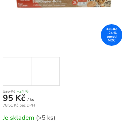
125 Kč
–24 %
125 Kč
–24 %
95 Kč
/ ks
78,51 Kč bez DPH
Měrná
Je skladem
(>5 ks)
cena: