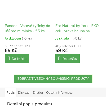
Pandoo | Vatové tyčinky do
Eco Natural by York | EKO
uší pro miminka - 55 ks
celulózová houba na
nádobí - 2 ks
Je skladem
(>5 ks)
Je skladem
(>5 ks)
53,72 Kč bez DPH
48,76 Kč bez DPH
65 Kč
59 Kč
Do košíku
Do košíku
ZOBRAZIT VŠECHNY SOUVISEJÍCÍ PRODUKTY
Popis
Diskuze
Značka
Ostatní informace
Detailní popis produktu