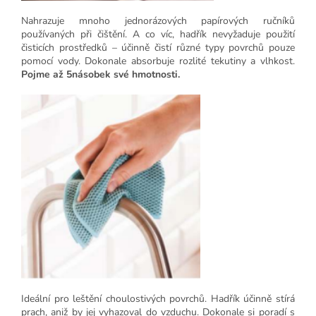
Nahrazuje mnoho jednorázových papírových ručníků
používaných při čištění. A co víc, hadřík nevyžaduje použití
čisticích prostředků – účinně čistí různé typy povrchů pouze
pomocí vody. Dokonale absorbuje rozlité tekutiny a vlhkost.
Pojme až 5násobek své hmotnosti.
Ideální pro leštění choulostivých povrchů. Hadřík účinně stírá
prach, aniž by jej vyhazoval do vzduchu. Dokonale si poradí s