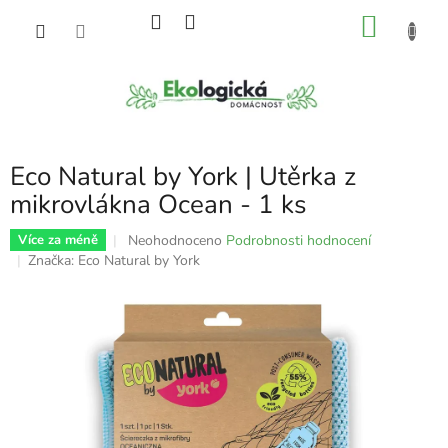
Přejít
NÁKU
na
obsah
KOŠÍK
Eco Natural by York | Utěrka z
mikrovlákna Ocean - 1 ks
Průměrné
Neohodnoceno
Podrobnosti hodnocení
Více za méně
hodnocení
Značka:
Eco Natural by York
produktu
je
0,0
z
5
hvězdiček.