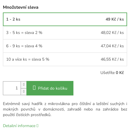
Množstevní sleva
1 - 2 ks
49 Kč
/ ks
3 - 5 ks = sleva 2 %
48,02 Kč
/ ks
6 - 9 ks = sleva 4 %
47,04 Kč
/ ks
10 a více ks = sleva 5 %
46,55 Kč
/ ks
Ušetříte
0 Kč
Přidat do košíku
Extrémně savý hadřík z mikrovlákna pro čištění a leštění suchých i
mokrých povrchů v domácnosti, zahradě nebo na zahrádce bez
použití čistících prostředků.
Detailní informace