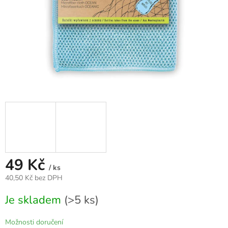
49 Kč
/ ks
40,50 Kč bez DPH
Měrná
Je skladem
(>5 ks)
cena:
Možnosti doručení