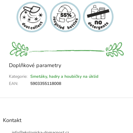
Doplňkové parametry
Kategorie
:
Smetáky, hadry a houbičky na úklid
EAN
:
5903355118008
Z
á
p
a
Kontakt
t
info
@
ekologicka-domacnost.cz