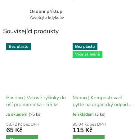
Osobní přístup
Zavolejte kdykoliv
Související produkty
Bez plastu
Bez plastu
Více za méně
Pandoo | Vatové tyčinky do
Memo | Kompostovací
uší pro miminka - 55 ks
pytle na organický odpad -
10 l (10 ks)
Je skladem
(>5 ks)
Je skladem
(3 ks)
53,72 Kč bez DPH
95,04 Kč bez DPH
65 Kč
115 Kč