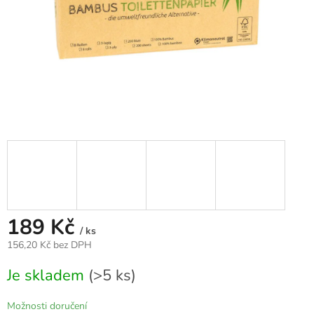
189 Kč
/ ks
156,20 Kč bez DPH
Měrná
Je skladem
(>5 ks)
cena:
Možnosti doručení