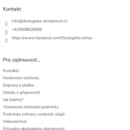
p
a
Kontakt
t
í
info
@
ekologicka-domacnost.cz
+420608628508
https://www.facebook.com/Ekologicke.cistice
Pro zajímavost...
Kontakty
Hodnocení obchodu
Doprava a platba
Detaily o přepravcích
Jak balíme?
Všeobecné obchodní podmínky
Podmínky ochrany osobních údajů
Velkoobchod
Průvodce ekologickou domácností