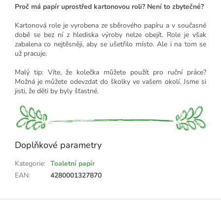
Proč má papír uprostřed kartonovou roli? Není to zbytečné?
Kartonová role je vyrobena ze sběrového papíru a v současné
době se bez ní z hlediska výroby nelze obejít. Role je však
zabalena co nejtěsněji, aby se ušetřilo místo. Ale i na tom se
už pracuje.
Malý tip: Víte, že kolečka můžete použít pro ruční práce?
Možná je můžete odevzdat do školky ve vašem okolí. Jsme si
jisti, že děti by byly šťastné.
Doplňkové parametry
Kategorie
:
Toaletní papír
EAN
:
4280001327870
Z
á