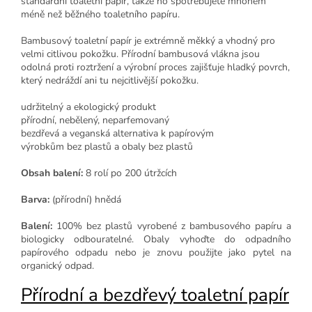
standardní toaletní papír, takže ho spotřebujete mnohem
méně než běžného toaletního papíru.
B
ambusový toaletní papír je extrémně měkký a vhodný pro
velmi citlivou pokožku. Přírodní bambusová vlákna jsou
odolná proti roztržení a výrobní proces zajišťuje hladký povrch,
který nedráždí ani tu nejcitlivější pokožku.
udržitelný a ekologický produkt
přírodní, nebělený, neparfemovaný
bezdřevá a veganská alternativa k papírovým
výrobkům bez plastů a obaly bez plastů
Obsah balení:
8 rolí po 200 útržcích
Barva:
(přírodní) hnědá
Balení:
100% bez plastů vyrobené z bambusového papíru a
biologicky odbouratelné. Obaly vyhoďte do odpadního
papírového odpadu nebo je znovu použijte jako pytel na
organický odpad.
Přírodní a bezdřevý toaletní papír