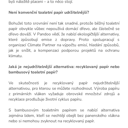
byli náležitě placeni – a to něco stojí.
Není konvenční toaletní papír udržitelnější?
Bohužel toto srovnání není tak snadné, protože běžný toaletní
papír obvykle vůbec nepoužívá domácí dřevo, ale částečně se
dřevo dováží.
V Pandoo vědí, že nabízí ekologičtější alternativy,
které způsobují emise z dopravy. Proto spolupracují s
organizací Climate Partner na výpočtu emisí, hledání způsobů,
jak je snížit, a kompenzaci podporou projektů na ochranu
klimatu.
Jaká je nejudržitelnější alternativa: recyklovaný papír nebo
bambusový toaletní papír?
Ve skutečnosti je recyklovaný papír nejudržitelnější
alternativou, pro kterou se můžete rozhodnout. Výroba papíru
z primárních vláken vyžaduje obrovské množství zdrojů a
recyklace prodlužuje životní cyklus papíru.
S bambusovým toaletním papírem se nabízí alternativa
zejména lidem, kteří se nechtějí obejít bez panenského vlákna
nebo si nemohou zvyknout na recyklovaný papír.