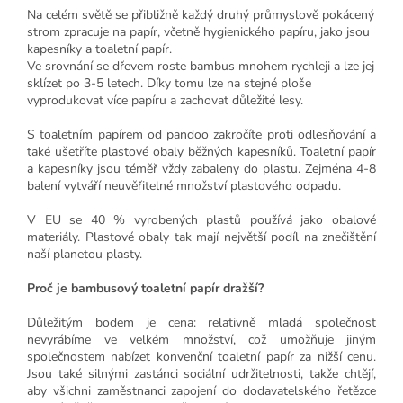
Na celém světě se přibližně každý druhý průmyslově pokácený
strom zpracuje na papír, včetně hygienického papíru, jako jsou
kapesníky a toaletní papír.
Ve srovnání se dřevem roste bambus mnohem rychleji a lze jej
sklízet po 3-5 letech. Díky tomu lze na stejné ploše
vyprodukovat více papíru a zachovat důležité lesy.
S toaletním papírem od pandoo zakročíte proti odlesňování a
také ušetříte plastové obaly běžných kapesníků. Toaletní papír
a kapesníky jsou téměř vždy zabaleny do plastu. Zejména 4-8
balení vytváří neuvěřitelné množství plastového odpadu.
V EU se 40 % vyrobených plastů používá jako obalové
materiály. Plastové obaly tak mají největší podíl na znečištění
naší planetou plasty.
Proč je bambusový toaletní papír dražší?
Důležitým bodem je cena: relativně mladá společnost
nevyrábíme ve velkém množství, což umožňuje jiným
společnostem nabízet konvenční toaletní papír za nižší cenu.
Jsou také silnými zastánci sociální udržitelnosti, takže chtějí,
aby všichni zaměstnanci zapojení do dodavatelského řetězce