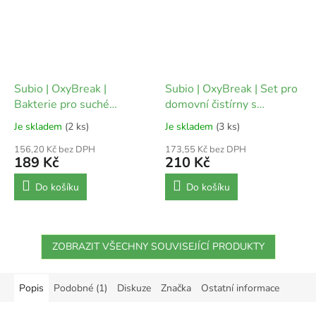
Subio | OxyBreak |
Subio | OxyBreak | Set pro
Bakterie pro suché
domovní čistírny s
záchody s urychlovačem
urychlovačem
Je skladem
(2 ks)
Je skladem
(3 ks)
156,20 Kč bez DPH
173,55 Kč bez DPH
189 Kč
210 Kč
Do košíku
Do košíku
ZOBRAZIT VŠECHNY SOUVISEJÍCÍ PRODUKTY
Popis
Podobné (1)
Diskuze
Značka
Ostatní informace