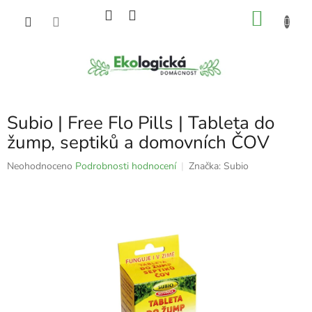
Přejít
NÁKU
na
obsah
KOŠÍK
Subio | Free Flo Pills | Tableta do
žump, septiků a domovních ČOV
Průměrné
Neohodnoceno
Podrobnosti hodnocení
Značka:
Subio
hodnocení
produktu
je
0,0
z
5
hvězdiček.