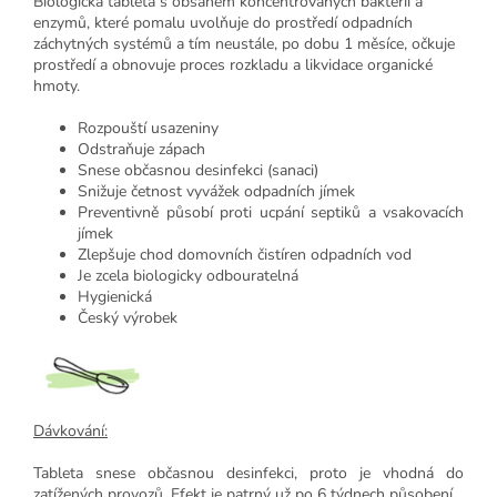
Biologická tableta s obsahem koncentrovaných bakterií a
enzymů, které pomalu uvolňuje do prostředí odpadních
záchytných systémů a tím neustále, po dobu 1 měsíce, očkuje
prostředí a obnovuje proces rozkladu a likvidace organické
hmoty.
Rozpouští usazeniny
Odstraňuje zápach
Snese občasnou desinfekci (sanaci)
Snižuje četnost vyvážek odpadních jímek
Preventivně působí proti ucpání septiků a vsakovacích
jímek
Zlepšuje chod domovních čistíren odpadních vod
Je zcela biologicky odbouratelná
Hygienická
Český výrobek
Dávkování:
Tableta snese občasnou desinfekci, proto je vhodná do
zatížených provozů. Efekt je patrný už po 6 týdnech působení.