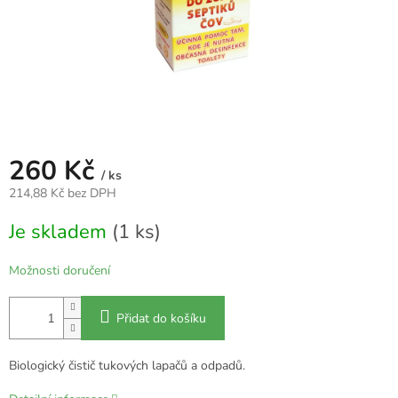
260 Kč
/ ks
214,88 Kč bez DPH
Měrná
Je skladem
(1 ks)
cena:
Možnosti doručení
Přidat do košíku
Biologický čistič tukových lapačů a odpadů.