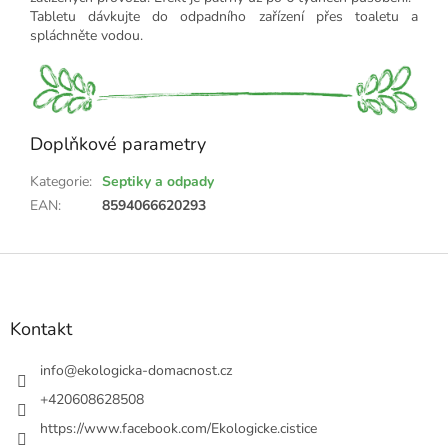
Tabletu dávkujte do odpadního zařízení přes toaletu a
spláchněte vodou.
Doplňkové parametry
Kategorie
:
Septiky a odpady
EAN
:
8594066620293
Z
á
p
a
Kontakt
t
í
info
@
ekologicka-domacnost.cz
+420608628508
https://www.facebook.com/Ekologicke.cistice