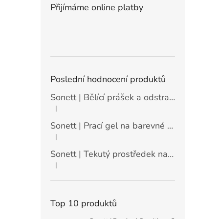
Přijímáme online platby
Poslední hodnocení produktů
Sonett | Bělící prášek a odstraňovač skvrn - 900 g
|
Hodnocení produktu je 5 z 5 hvězdiček.
Sonett | Prací gel na barevné prádlo máta a citrón - 10 l
|
Hodnocení produktu je 5 z 5 hvězdiček.
Sonett | Tekutý prostředek na nádobí Sensitive - 10 l
|
Hodnocení produktu je 5 z 5 hvězdiček.
Top 10 produktů