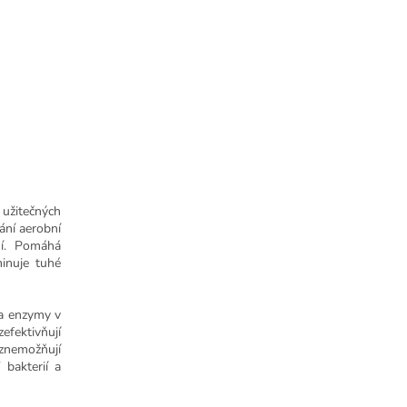
h užitečných
vání aerobní
ní. Pomáhá
minuje tuhé
í a enzymy v
zefektivňují
 znemožňují
bakterií a