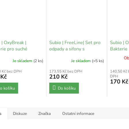
 | OxyBreak |
Subio | FreeLine| Set pro
Subio | O
rie pro suché
odpady a sifony s
Bakterie
dy s urychlovačem
urychlovačem
ČOV
Ob
Je skladem
(2 ks)
Je skladem
(>5 ks)
0 Kč bez DPH
173,55 Kč bez DPH
140,50 Kč 
 Kč
210 Kč
DPH
170 Kč
o košíku
Do košíku
s
Diskuze
Značka
Ostatní informace