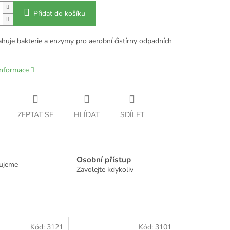
Přidat do košíku
huje bakterie a enzymy pro aerobní čistírny odpadních
informace
ZEPTAT SE
HLÍDAT
SDÍLET
Osobní přístup
dujeme
Zavolejte kdykoliv
Kód:
3121
Kód:
3101