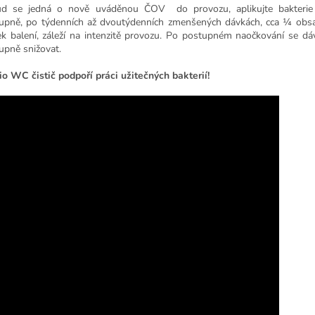
d se jedná o nově uváděnou ČOV do provozu, aplikujte bakteri
upně, po týdenních až dvoutýdenních zmenšených dávkách, cca ¼ obs
ek balení, záleží na intenzitě provozu. Po postupném naočkování se 
upně snižovat.
io WC čistič podpoří práci užitečných bakterií!