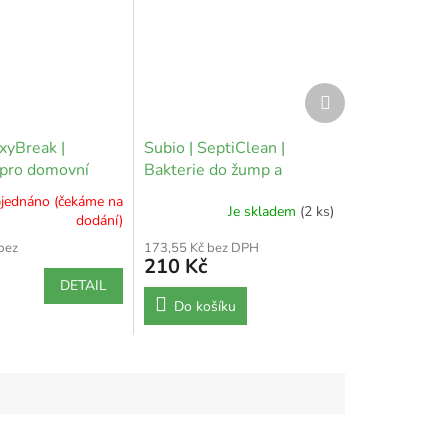
Další
produkt
xyBreak |
Subio | SeptiClean |
 pro domovní
Bakterie do žump a
septiků SET s
jednáno (čekáme na
Je skladem
(2 ks)
urychlovačem
dodání)
bez
173,55 Kč bez DPH
210 Kč
DETAIL
Do košíku