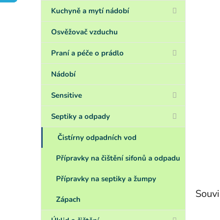
a
n
Kuchyně a mytí nádobí
e
l
Osvěžovač vzduchu
Praní a péče o prádlo
Nádobí
Sensitive
Septiky a odpady
Čistírny odpadních vod
Přípravky na čištění sifonů a odpadu
Přípravky na septiky a žumpy
Souvi
Zápach