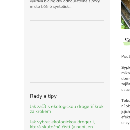
využívá biologicky odbouratelné složky
místo běžné syntetick...
Použi
Sypk
mikr
domo
zaji
usaz
Rady a tipy
Teku
Jak začít s ekologickou drogerií krok
ní o
za krokem
jeji
efek
Jak vybrat ekologickou drogerii,
enzy
která skutečně čistí (a není jen