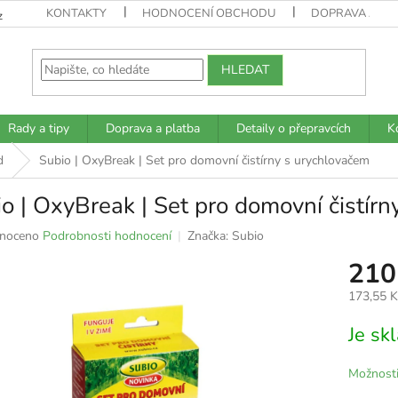
KONTAKTY
HODNOCENÍ OBCHODU
DOPRAVA A PL
z
HLEDAT
Rady a tipy
Doprava a platba
Detaily o přepravcích
K
d
Subio | OxyBreak | Set pro domovní čistírny s urychlovačem
o | OxyBreak | Set pro domovní čistír
né
noceno
Podrobnosti hodnocení
Značka:
Subio
ní
210
u
173,55 
Měrná
Je s
cena:
k.
Možnosti