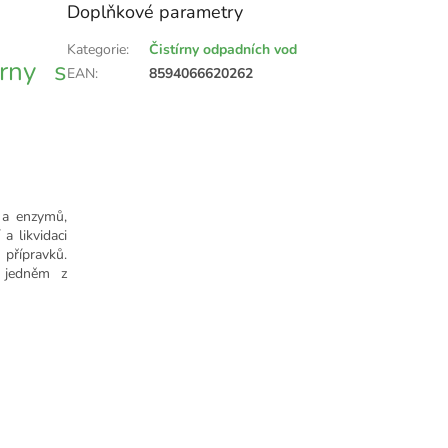
Doplňkové parametry
Kategorie
:
Čistírny odpadních vod
rny s
EAN
:
8594066620262
ů a enzymů,
a likvidaci
přípravků.
 jedněm z