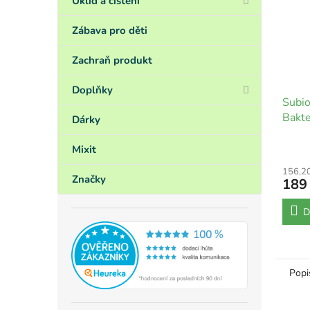
Úklid a čištění
Zábava pro děti
Zachraň produkt
Doplňky
Subio
Bakte
Dárky
zácho
Mixit
156,2
Značky
189
D
Popi