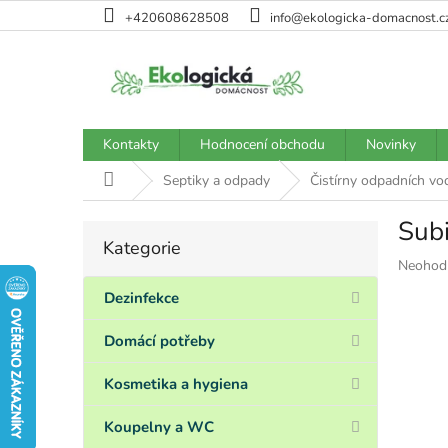
Přejít
+420608628508
info@ekologicka-domacnost.c
na
obsah
Kontakty
Hodnocení obchodu
Novinky
Domů
Septiky a odpady
Čistírny odpadních vo
Subi
P
Kategorie
Přeskočit
o
Průměr
Neohod
kategorie
s
hodnoce
t
Dezinfekce
produkt
r
je
a
Domácí potřeby
0,0
n
z
5
n
Kosmetika a hygiena
hvězdiče
í
p
Koupelny a WC