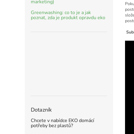
marketing)
Poku
post
Greenwashing: co to je a jak
slož
poznat, zda je produkt opravdu eko
post
Sub
Dotazník
Chcete v nabídce EKO domácí
potřeby bez plastů?