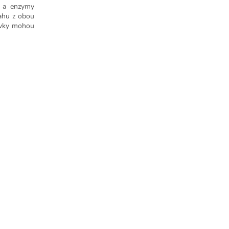
e a enzymy
ahu z obou
dávky mohou