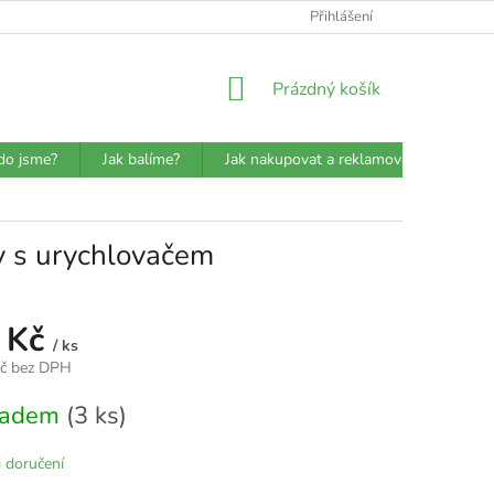
ATBA
DETAILY O PŘEPRAVCÍCH
JAK BALÍME?
Přihlášení
VŠEOBECN
NÁKUPNÍ
Prázdný košík
KOŠÍK
do jsme?
Jak balíme?
Jak nakupovat a reklamovat?
Prů
ny s urychlovačem
 Kč
/ ks
Kč bez DPH
kladem
(3 ks)
 doručení