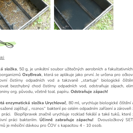
tí:
á složka
, 50 g, je unikátní soubor užitečných aerobních a fakultativníc
oorganizmů
OxyBreak
, která se aplikuje jako první. Je určena pro očko
vní čistírny odpadních vod a takzvaně „startuje“ biologické čiště
šťovat bezchybný chod čistírny odpadních vod, odstraňuje zápach, eli
eniny org. původu, včetně toal. papíru.
Odstraňuje zápach!
tá enzymatická složka Urychlovač
, 80 ml, urychluje biologické čištěn
bsažené zajišťují „ roznos“ bakterií po celém odpadním zařízení a zároveň 
ch práci. Biopřípravek značně urychluje rozklad fekálií a také tuků, které
tivní práci bakteriím.
Účinně zabraňuje zápachu!
Dvousložkový SET 
mů je měsíční dávkou pro ČOV s kapacitou 4 - 10 osob.