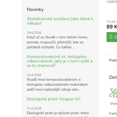
nádob
Novinky
Skandinávské osvěžení jako dárek k
73,55
nákupu!
89 
24.6.2026
Když už se člověk v tom letním horku
D
pomalu rozpouští, přemýšlí, kde se
pořádně ochladit. Co takhle ...
Kompostovatelné vs. biologicky
Popi
odbouratelné: jaký je v tom rozdíl a
co to znamená?
21.6.2026
Det
Rozdíl mezi kompostovatelným a
biologicky odbouratelným materiálem
patří mezi nejčastější zdroje zám...
Ekologické praní: funguje to?
Vyro
21.6.2026
Ekologické praní je způsob praní, který
Kart