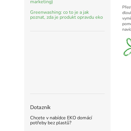
marketing)
Přest
Greenwashing: co to je a jak
dlou
poznat, zda je produkt opravdu eko
vymě
pomo
navíc
Dotazník
Chcete v nabídce EKO domácí
potřeby bez plastů?