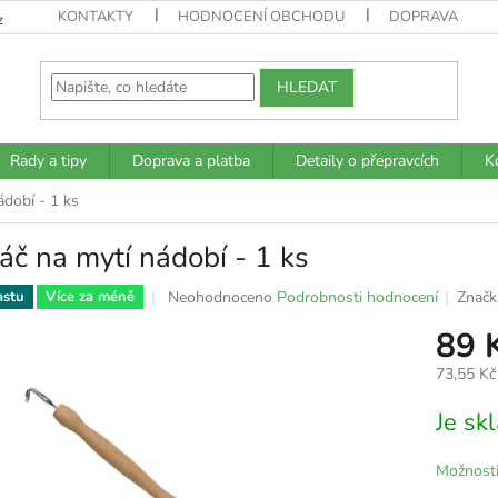
KONTAKTY
HODNOCENÍ OBCHODU
DOPRAVA A PL
z
HLEDAT
Rady a tipy
Doprava a platba
Detaily o přepravcích
K
ádobí - 1 ks
áč na mytí nádobí - 1 ks
Průměrné
Neohodnoceno
Podrobnosti hodnocení
Značk
astu
Více za méně
hodnocení
89 
produktu
je
73,55 Kč
0,0
z
Měrná
Je s
5
cena:
hvězdiček.
Možnosti