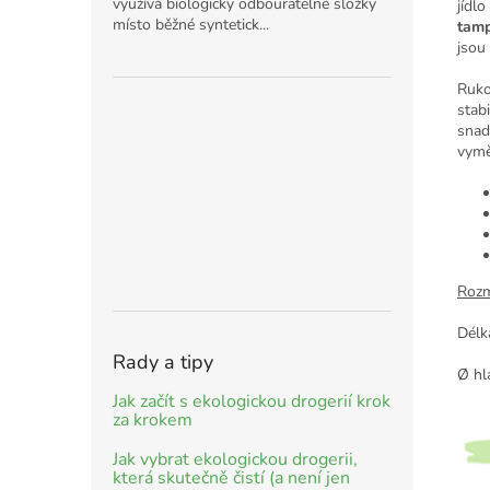
využívá biologicky odbouratelné složky
jídl
místo běžné syntetick...
tamp
jsou
Ruko
stab
snad
vymě
Roz
Délk
Rady a tipy
Ø hl
Jak začít s ekologickou drogerií krok
za krokem
Jak vybrat ekologickou drogerii,
která skutečně čistí (a není jen