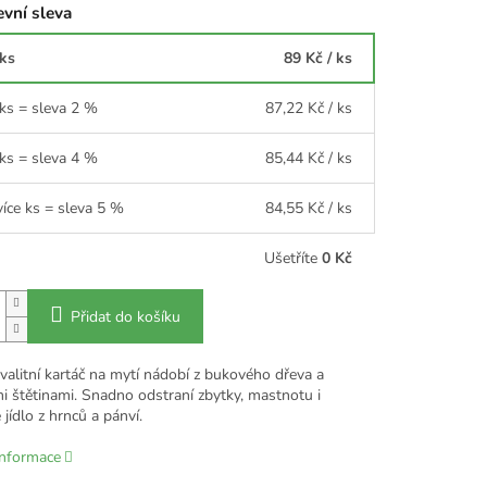
vní sleva
 ks
89 Kč
/ ks
 ks = sleva 2 %
87,22 Kč
/ ks
 ks = sleva 4 %
85,44 Kč
/ ks
více ks = sleva 5 %
84,55 Kč
/ ks
Ušetříte
0 Kč
Přidat do košíku
valitní kartáč na mytí nádobí z bukového dřeva a
i štětinami. Snadno odstraní zbytky, mastnotu i
 jídlo z hrnců a pánví.
informace