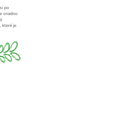
si po
ze snadno
ký
 které je