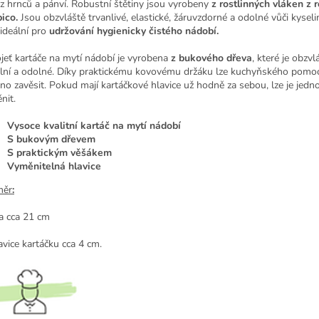
o z hrnců a pánví. Robustní štětiny jsou vyrobeny
z rostlinných vláken z r
ico.
Jsou obzvláště trvanlivé, elastické, žáruvzdorné a odolné vůči kysel
 ideální pro
udržování hygienicky čistého nádobí.
jeť kartáče na mytí nádobí je vyrobena
z bukového dřeva
, které je obzvl
ilní a odolné. Díky praktickému kovovému držáku lze kuchyňského pomo
no zavěsit. Pokud mají kartáčkové hlavice už hodně za sebou, lze je jed
nit.
Vysoce kvalitní kartáč na mytí nádobí
S bukovým dřevem
S praktickým věšákem
Vyměnitelná hlavice
měr
:
a cca 21 cm
avice kartáčku cca 4 cm.