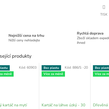
TISK
Rychlá doprava
Nejnižší cena na trhu
Zboží skladem expe
Nižší ceny nehledejte
ihned
sející produkty
Kód:
60903
Kód:
886/S -20
lastu
Bez plastu
Bez plast
 za méně
Více za méně
Více za 
 kartáč na mytí
Kartáč na láhve úzký - 30
Dřevěná