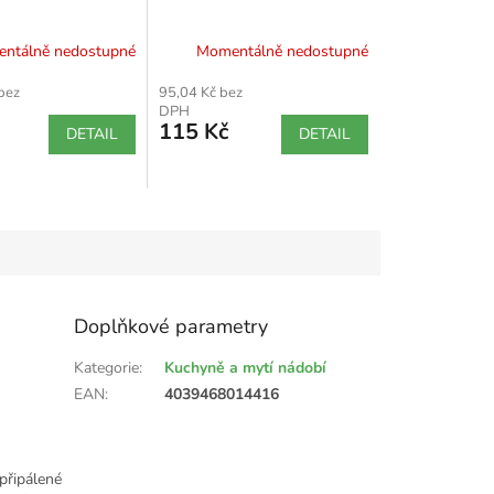
ntálně nedostupné
Momentálně nedostupné
bez
95,04 Kč bez
DPH
115 Kč
DETAIL
DETAIL
Doplňkové parametry
Kategorie
:
Kuchyně a mytí nádobí
EAN
:
4039468014416
připálené