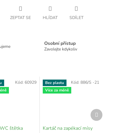
ZEPTAT SE
HLÍDAT
SDÍLET
Osobní přístup
dujeme
Zavolejte kdykoliv
Kód:
60929
Kód:
886/S -21
u
Bez plastu
méně
Více za méně
Další
produkt
 WC štětka
Kartáč na zapékací mísy