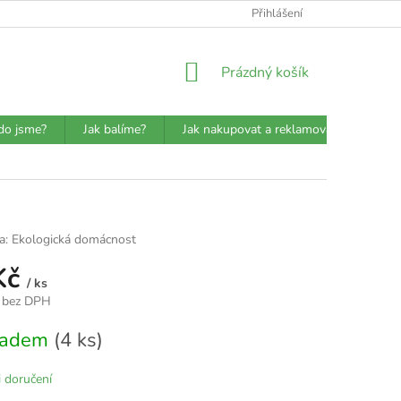
ATBA
DETAILY O PŘEPRAVCÍCH
JAK BALÍME?
Přihlášení
VŠEOBECN
NÁKUPNÍ
Prázdný košík
KOŠÍK
do jsme?
Jak balíme?
Jak nakupovat a reklamovat?
Prů
a:
Ekologická domácnost
Kč
/ ks
 bez DPH
kladem
(4 ks)
 doručení