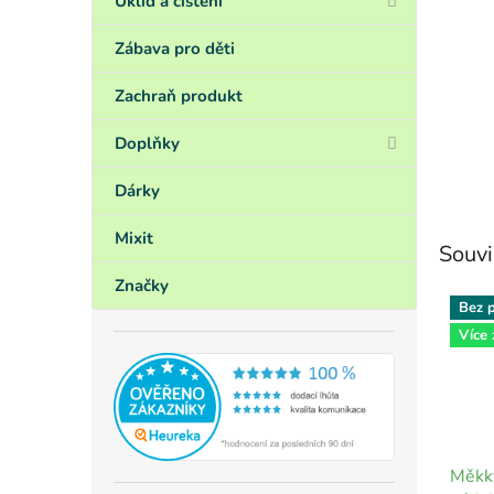
Úklid a čištění
Zábava pro děti
Zachraň produkt
Doplňky
Dárky
Mixit
Souvi
Značky
Bez p
Více
Měkký