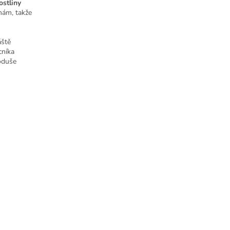
ostliny
inám, takže
áště
cníka
noduše