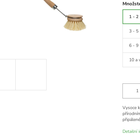
Množste
1 - 2
3 - 5
6 - 9
10 a 
Vysoce k
přírodním
připálené
Detailní 