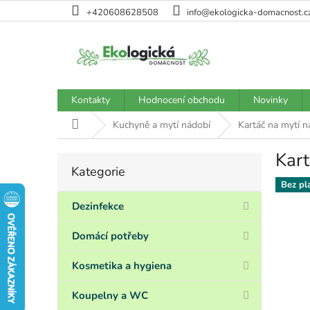
Přejít
+420608628508
info@ekologicka-domacnost.c
na
obsah
Kontakty
Hodnocení obchodu
Novinky
Domů
Kuchyně a mytí nádobí
Kartáč na mytí n
Kart
P
Kategorie
Přeskočit
o
kategorie
Bez pl
s
t
Dezinfekce
r
a
Domácí potřeby
n
n
Kosmetika a hygiena
í
p
Koupelny a WC