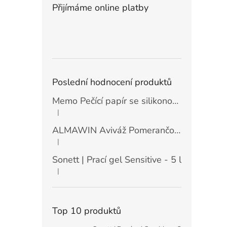
Přijímáme online platby
Poslední hodnocení produktů
Memo Pečící papír se silikonovou vrstvou (30 ks)
|
Hodnocení produktu je 5 z 5 hvězdiček.
ALMAWIN Aviváž Pomerančový květ 750 ml
|
Hodnocení produktu je 5 z 5 hvězdiček.
Sonett | Prací gel Sensitive - 5 l
|
Hodnocení produktu je 5 z 5 hvězdiček.
Top 10 produktů