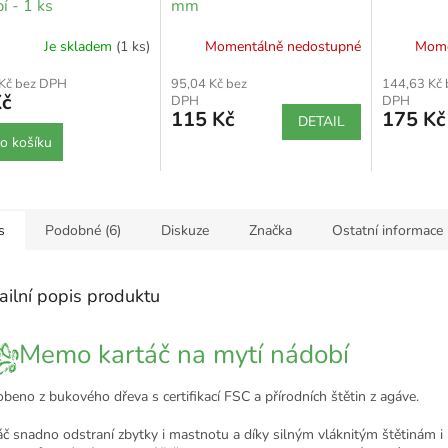
í - 1 ks
mm
Je skladem
(1 ks)
Momentálně nedostupné
Mome
 Kč bez DPH
95,04 Kč bez
144,63 Kč 
Kč
DPH
DPH
115 Kč
175 Kč
DETAIL
o košíku
s
Podobné (6)
Diskuze
Značka
Ostatní informace
ailní popis produktu
Memo kartáč na mytí nádobí
beno z bukového dřeva s certifikací FSC a přírodních štětin z agáve.
áč snadno odstraní zbytky i mastnotu a díky silným vláknitým štětinám i 