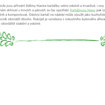
ože jsou přírodní štětiny hlavice kartáčku velmi odolné a trvanlivé, i ony 
hém drhnutí v hrncích a pánvích za čas opotřebí.
Kartáčovou hlavu
pak l
nit a kompostovat. Odolný kartáč na nádobí může sloužit jako kuchyňs
cník obzvlášť dlouho. Rukojeť je vyrobena z robustního bukového dřeva,
 obzvláště stabilní a odolné.