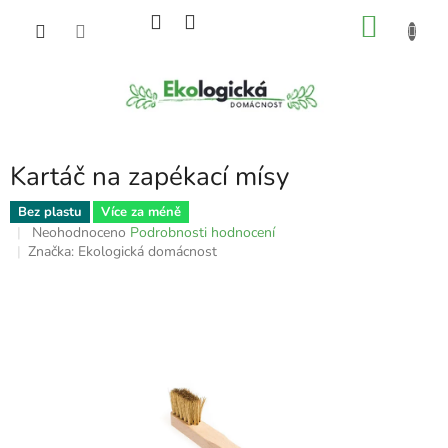
Přejít
NÁKU
na
obsah
KOŠÍK
Kartáč na zapékací mísy
Bez plastu
Více za méně
Průměrné
Neohodnoceno
Podrobnosti hodnocení
hodnocení
Značka:
Ekologická domácnost
produktu
je
0,0
z
5
hvězdiček.