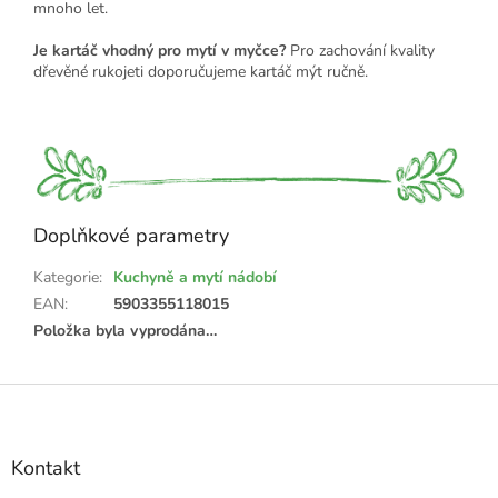
mnoho let.
Je kartáč vhodný pro mytí v myčce?
Pro zachování kvality
dřevěné rukojeti doporučujeme kartáč mýt ručně.
Doplňkové parametry
Kategorie
:
Kuchyně a mytí nádobí
EAN
:
5903355118015
Položka byla vyprodána…
Z
á
p
a
Kontakt
t