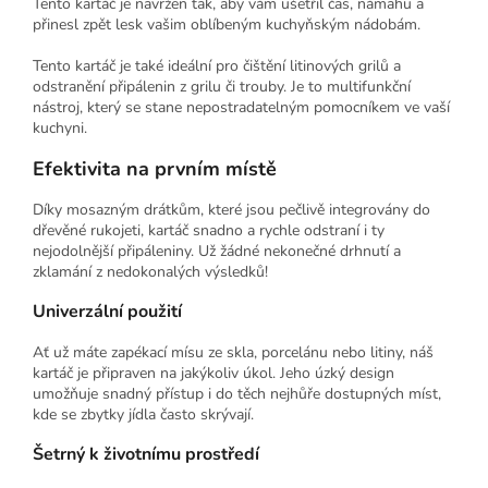
Tento kartáč je navržen tak, aby vám ušetřil čas, námahu a
přinesl zpět lesk vašim oblíbeným kuchyňským nádobám.
Tento kartáč je také ideální pro čištění litinových grilů a
odstranění připálenin z grilu či trouby. Je to multifunkční
nástroj, který se stane nepostradatelným pomocníkem ve vaší
kuchyni.
Efektivita na prvním místě
Díky mosazným drátkům, které jsou pečlivě integrovány do
dřevěné rukojeti, kartáč snadno a rychle odstraní i ty
nejodolnější připáleniny. Už žádné nekonečné drhnutí a
zklamání z nedokonalých výsledků!
Univerzální použití
Ať už máte zapékací mísu ze skla, porcelánu nebo litiny, náš
kartáč je připraven na jakýkoliv úkol. Jeho úzký design
umožňuje snadný přístup i do těch nejhůře dostupných míst,
kde se zbytky jídla často skrývají.
Šetrný k životnímu prostředí