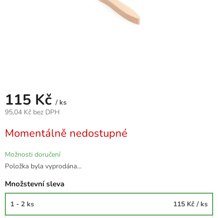
115 Kč
/ ks
95,04 Kč bez DPH
Měrná
Momentálně nedostupné
cena:
Možnosti doručení
Položka byla vyprodána…
Množstevní sleva
1 - 2 ks
115 Kč
/ ks