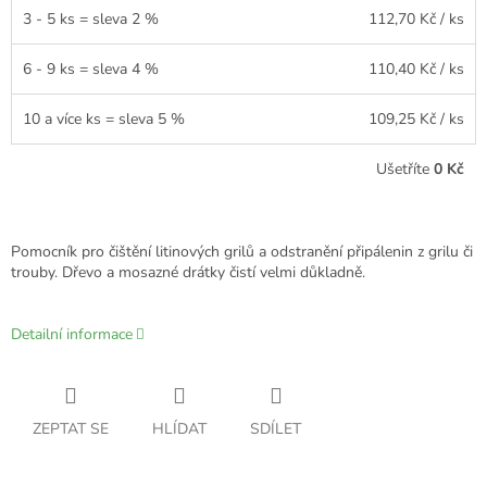
3 - 5 ks = sleva 2 %
112,70 Kč
/ ks
6 - 9 ks = sleva 4 %
110,40 Kč
/ ks
10 a více ks = sleva 5 %
109,25 Kč
/ ks
Ušetříte
0 Kč
Pomocník pro čištění litinových grilů a odstranění připálenin z grilu či
trouby. Dřevo a mosazné drátky čistí velmi důkladně.
Detailní informace
ZEPTAT SE
HLÍDAT
SDÍLET