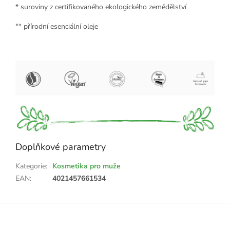
* suroviny z certifikovaného ekologického zemědělství
** přírodní esenciální oleje
Doplňkové parametry
Kategorie
:
Kosmetika pro muže
EAN
:
4021457661534
Z
á