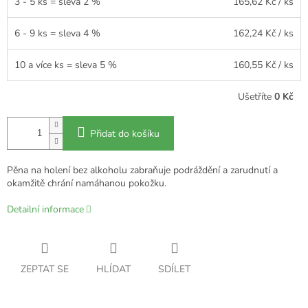
3 - 5 ks = sleva 2 %
165,62 Kč
/ ks
6 - 9 ks = sleva 4 %
162,24 Kč
/ ks
10 a více ks = sleva 5 %
160,55 Kč
/ ks
Ušetříte
0 Kč
Přidat do košíku
Pěna na holení bez alkoholu zabraňuje podráždění a zarudnutí a
okamžitě chrání namáhanou pokožku.
Detailní informace
ZEPTAT SE
HLÍDAT
SDÍLET