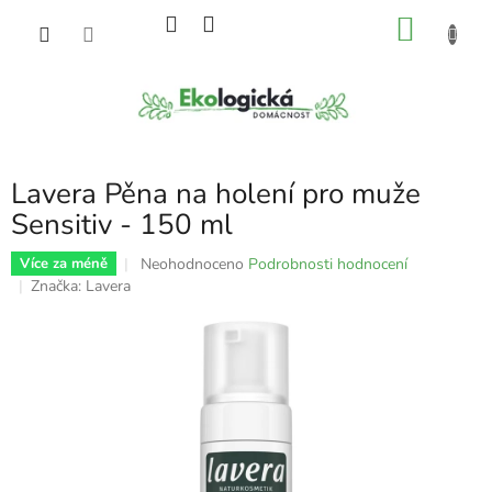
Přejít
NÁKU
na
obsah
KOŠÍK
Lavera Pěna na holení pro muže
Sensitiv - 150 ml
Průměrné
Neohodnoceno
Podrobnosti hodnocení
Více za méně
hodnocení
Značka:
Lavera
produktu
je
0,0
z
5
hvězdiček.