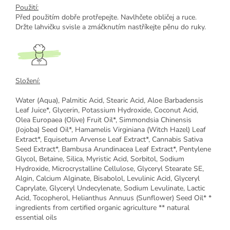
Použití:
Před použitím dobře protřepejte. Navlhčete obličej a ruce.
Držte lahvičku svisle a zmáčknutím nastříkejte pěnu do ruky.
Složení:
Water (Aqua), Palmitic Acid, Stearic Acid, Aloe Barbadensis
Leaf Juice*, Glycerin, Potassium Hydroxide, Coconut Acid,
Olea Europaea (Olive) Fruit Oil*, Simmondsia Chinensis
(Jojoba) Seed Oil*, Hamamelis Virginiana (Witch Hazel) Leaf
Extract*, Equisetum Arvense Leaf Extract*, Cannabis Sativa
Seed Extract*, Bambusa Arundinacea Leaf Extract*, Pentylene
Glycol, Betaine, Silica, Myristic Acid, Sorbitol, Sodium
Hydroxide, Microcrystalline Cellulose, Glyceryl Stearate SE,
Algin, Calcium Alginate, Bisabolol, Levulinic Acid, Glyceryl
Caprylate, Glyceryl Undecylenate, Sodium Levulinate, Lactic
Acid, Tocopherol, Helianthus Annuus (Sunflower) Seed Oil* *
ingredients from certified organic agriculture ** natural
essential oils