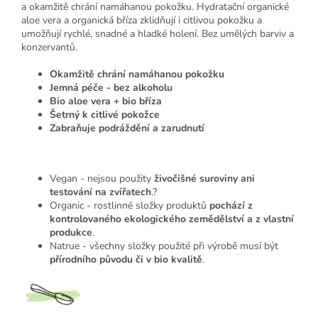
a okamžitě chrání namáhanou pokožku. Hydratační organické
aloe vera a organická bříza zklidňují i citlivou pokožku a
umožňují rychlé, snadné a hladké holení. Bez umělých barviv a
konzervantů.
Okamžitě chrání namáhanou pokožku
Jemná péče - bez alkoholu
Bio aloe vera + bio bříza
Šetrný k citlivé pokožce
Zabraňuje podráždění a zarudnutí
Vegan - nejsou použity
živočišné suroviny ani
testování na zvířatech
.?
Organic - rostlinné složky produktů
pochází z
kontrolovaného ekologického zemědělství a z vlastní
produkce
.
Natrue - všechny složky použité při výrobě musí být
přírodního původu či v bio kvalitě
.