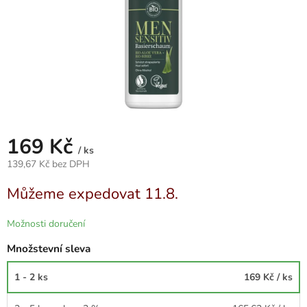
169 Kč
/ ks
139,67 Kč bez DPH
Měrná
Můžeme expedovat 11.8.
cena:
Možnosti doručení
Množstevní sleva
1 - 2 ks
169 Kč
/ ks