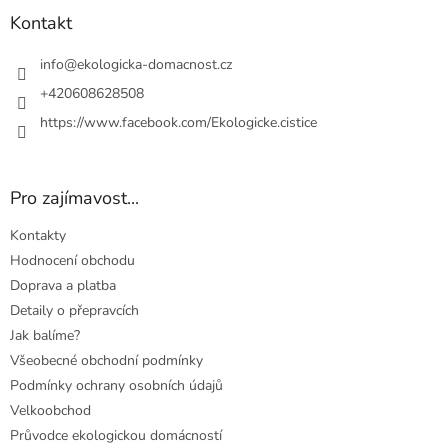
p
a
Kontakt
t
í
info
@
ekologicka-domacnost.cz
+420608628508
https://www.facebook.com/Ekologicke.cistice
Pro zajímavost...
Kontakty
Hodnocení obchodu
Doprava a platba
Detaily o přepravcích
Jak balíme?
Všeobecné obchodní podmínky
Podmínky ochrany osobních údajů
Velkoobchod
Průvodce ekologickou domácností