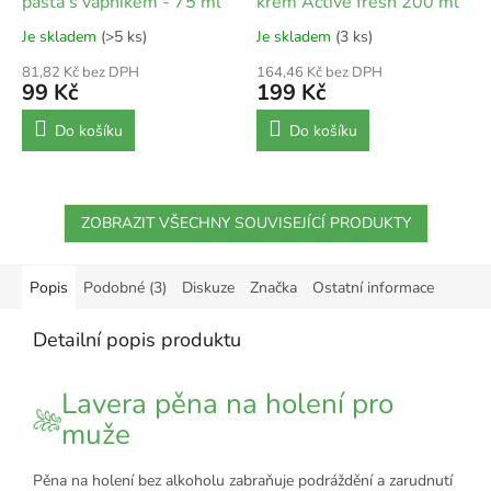
pasta s vápníkem - 75 ml
krém Active fresh 200 ml
Je skladem
(>5 ks)
Je skladem
(3 ks)
81,82 Kč bez DPH
164,46 Kč bez DPH
99 Kč
199 Kč
Do košíku
Do košíku
ZOBRAZIT VŠECHNY SOUVISEJÍCÍ PRODUKTY
Popis
Podobné (3)
Diskuze
Značka
Ostatní informace
Detailní popis produktu
Lavera pěna na holení pro
muže
Pěna na holení bez alkoholu zabraňuje podráždění a zarudnutí