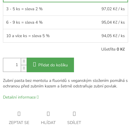
3 - 5 ks = sleva 2 %
97,02 Kč
/ ks
6 - 9 ks = sleva 4 %
95,04 Kč
/ ks
10 a více ks = sleva 5 %
94,05 Kč
/ ks
Ušetříte
0 Kč
Přidat do košíku
Zubní pasta bez mentolu a fluoridů s veganským složením pomáhá s
ochranou před zubním kazem a šetrně odstraňuje zubní povlak.
Detailní informace
ZEPTAT SE
HLÍDAT
SDÍLET