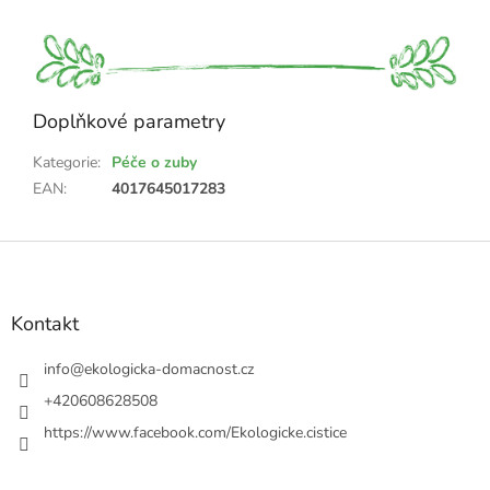
Doplňkové parametry
Kategorie
:
Péče o zuby
EAN
:
4017645017283
Z
á
p
a
Kontakt
t
í
info
@
ekologicka-domacnost.cz
+420608628508
https://www.facebook.com/Ekologicke.cistice