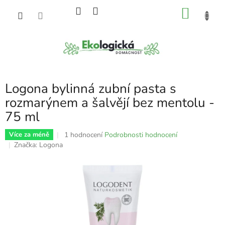
Přejít
NÁKU
na
obsah
KOŠÍK
Logona bylinná zubní pasta s
rozmarýnem a šalvějí bez mentolu -
75 ml
Průměrné
1 hodnocení
Podrobnosti hodnocení
Více za méně
hodnocení
Značka:
Logona
produktu
je
5,0
z
5
hvězdiček.