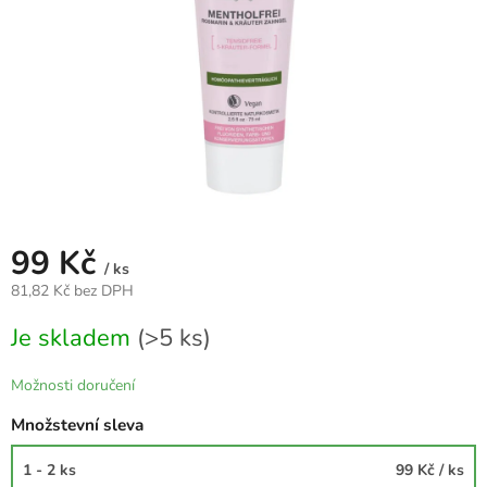
99 Kč
/ ks
81,82 Kč bez DPH
Měrná
Je skladem
(>5 ks)
cena:
Možnosti doručení
Množstevní sleva
1 - 2 ks
99 Kč
/ ks