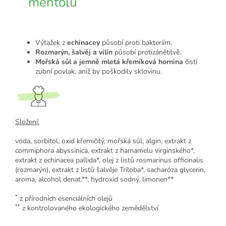
mentolu
Výtažek z
echinacey
působí proti bakteriím.
Rozmarýn, šalvěj a vilín
působí protizánětilvě.
Mořská sůl a jemně mletá křemíková hornina
čistí
zubní povlak, aniž by poškodily sklovinu.
Složení:
voda, sorbitol, oxid křemičitý, mořská sůl, algin, extrakt z
commiphora abyssinica, extrakt z hamamelu virginského*,
extrakt z echinacea pallida*, olej z listů rosmarinus officinalis
(rozmarýn), extrakt z listů šalvěje Triloba*, sacharóza glycerin,
aroma, alcohol denat.**, hydroxid sodný, limonen**
*
z přírodních esenciálních olejů
**
z kontrolovaného ekologického zemědělství