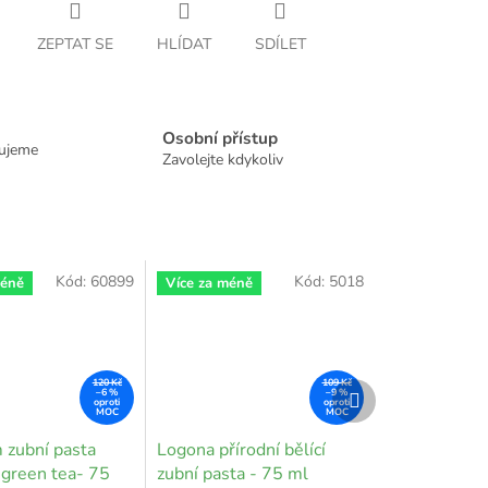
ZEPTAT SE
HLÍDAT
SDÍLET
Osobní přístup
dujeme
Zavolejte kdykoliv
Kód:
60899
Kód:
5018
méně
Více za méně
120 Kč
109 Kč
Další
–6 %
–9 %
produkt
 zubní pasta
Logona přírodní bělící
 green tea- 75
zubní pasta - 75 ml