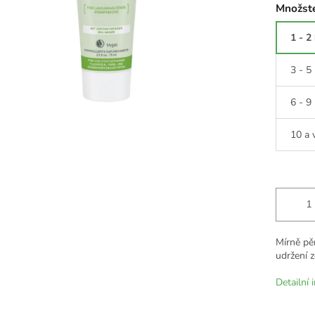
Množste
1 - 2
3 - 5
6 - 9
10 a 
Mírně pěn
udržení z
Detailní 