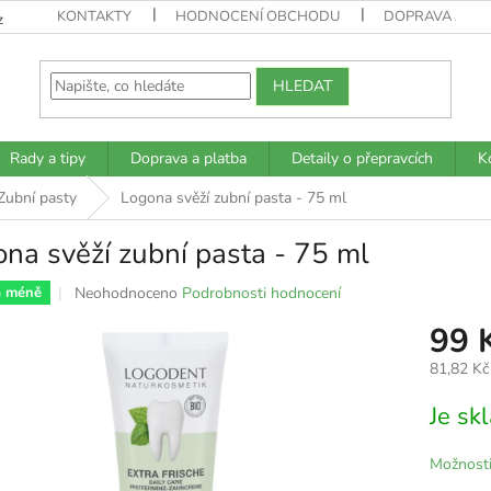
KONTAKTY
HODNOCENÍ OBCHODU
DOPRAVA A PL
z
HLEDAT
Rady a tipy
Doprava a platba
Detaily o přepravcích
K
Zubní pasty
Logona svěží zubní pasta - 75 ml
na svěží zubní pasta - 75 ml
Průměrné
Neohodnoceno
Podrobnosti hodnocení
a méně
hodnocení
99 
produktu
je
81,82 Kč
0,0
z
Měrná
Je s
5
cena:
hvězdiček.
Možnosti