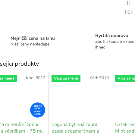
TISK
Rychlá doprava
Nejnižší cena na trhu
Zboží skladem expe
Nižší ceny nehledejte
ihned
sející produkty
Kód:
5012
Kód:
5019
 za méně
Více za méně
Více za 
109 Kč
–9 %
a minerální zubní
Logona bylinná zubní
Urtekram
 s vápníkem - 75 ml
pasta s rozmarýnem a
Mint and