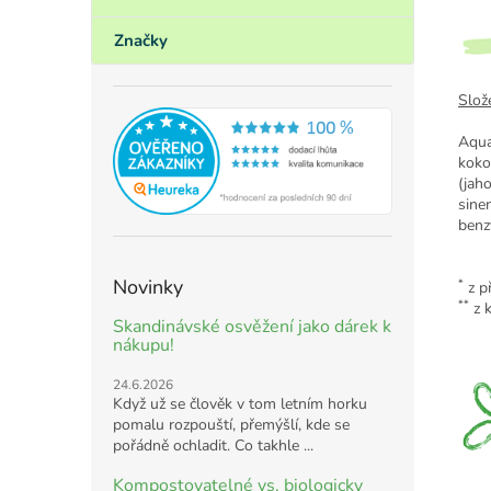
Značky
Slože
Aqua 
koko
(jah
sinen
benz
Novinky
*
z př
**
z 
Skandinávské osvěžení jako dárek k
nákupu!
24.6.2026
Když už se člověk v tom letním horku
pomalu rozpouští, přemýšlí, kde se
pořádně ochladit. Co takhle ...
Kompostovatelné vs. biologicky