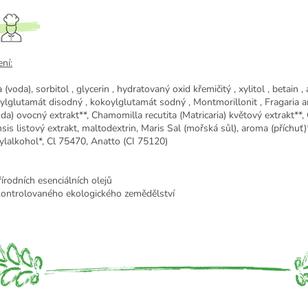
ní:
(voda), sorbitol , glycerin , hydratovaný oxid křemičitý , xylitol , betain , a
ylglutamát disodný , kokoylglutamát sodný , Montmorillonit , Fragaria 
oda) ovocný extrakt**,
Chamomilla recutita (Matricaria) květový extrakt**,
sis listový extrakt, maltodextrin, Maris Sal (mořská sůl), aroma (příchuť)
ylalkohol*, Cl 75470, Anatto (CI 75120)
írodních esenciálních olejů
kontrolovaného ekologického zemědělství