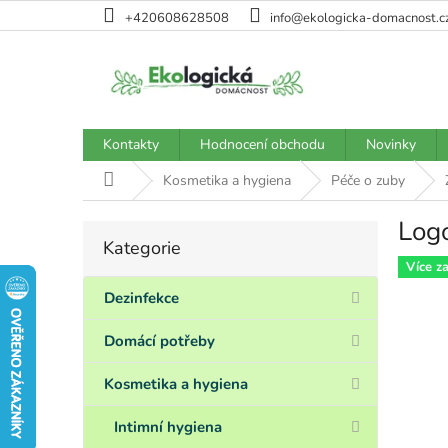
Přejít
+420608628508
info@ekologicka-domacnost.c
na
obsah
Kontakty
Hodnocení obchodu
Novinky
Domů
Kosmetika a hygiena
Péče o zuby
Logo
P
Kategorie
Přeskočit
o
kategorie
Více z
s
t
Dezinfekce
r
a
Domácí potřeby
n
n
Kosmetika a hygiena
í
p
Intimní hygiena