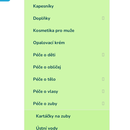
a
n
Kapesníky
e
Doplňky
l
Kosmetika pro muže
Opalovací krém
Péče o děti
Péče o obličej
Péče o tělo
Péče o vlasy
Péče o zuby
Kartáčky na zuby
Ústní vody