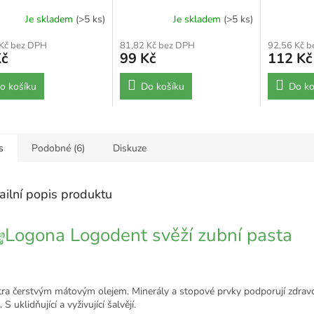
šalvějí bez mentolu - 75
ml
Je skladem
(>5 ks)
Je skladem
(>5 ks)
ml
 Kč bez DPH
81,82 Kč bez DPH
92,56 Kč 
Kč
99 Kč
112 Kč
o košíku
Do košíku
Do ko
s
Podobné (6)
Diskuze
ailní popis produktu
Logona Logodent svěží zubní pasta
tra čerstvým mátovým olejem. Minerály a stopové prvky podporují zdrav
. S uklidňující a vyživující šalvějí.