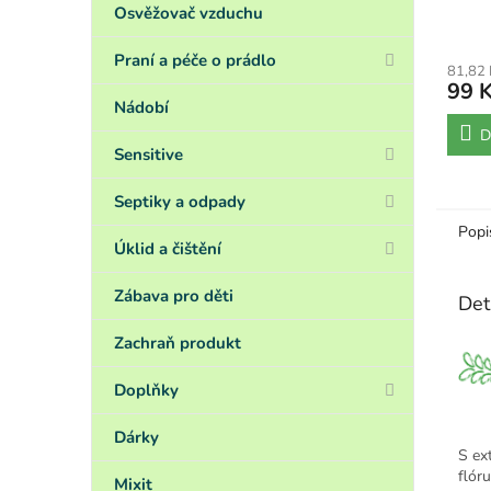
Osvěžovač vzduchu
Praní a péče o prádlo
81,82
99 
Nádobí
D
Sensitive
Septiky a odpady
Popi
Úklid a čištění
Zábava pro děti
Det
Zachraň produkt
Doplňky
Dárky
S ex
flóru
Mixit