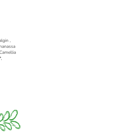
lgin ,
ananassa
 Camellia
*,