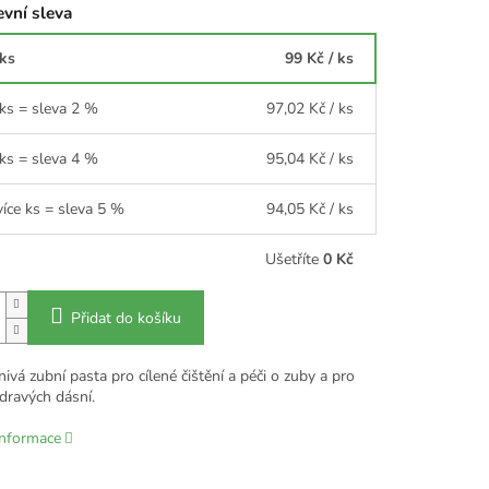
vní sleva
 ks
99 Kč
/ ks
 ks = sleva 2 %
97,02 Kč
/ ks
 ks = sleva 4 %
95,04 Kč
/ ks
více ks = sleva 5 %
94,05 Kč
/ ks
Ušetříte
0 Kč
Přidat do košíku
ivá zubní pasta pro cílené čištění a péči o zuby a pro
dravých dásní.
informace