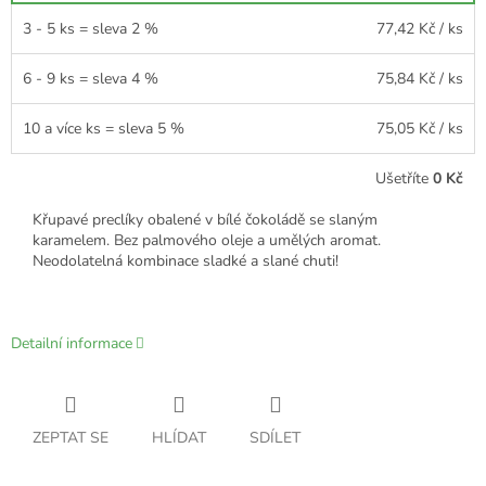
3 - 5 ks = sleva 2 %
77,42 Kč
/ ks
6 - 9 ks = sleva 4 %
75,84 Kč
/ ks
10 a více ks = sleva 5 %
75,05 Kč
/ ks
Ušetříte
0 Kč
Křupavé preclíky obalené v bílé čokoládě se slaným
karamelem. Bez palmového oleje a umělých aromat.
Neodolatelná kombinace sladké a slané chuti!
Detailní informace
ZEPTAT SE
HLÍDAT
SDÍLET