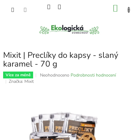
Přejít
NÁKU
na
obsah
KOŠÍK
Mixit | Preclíky do kapsy - slaný
karamel - 70 g
Průměrné
Neohodnoceno
Podrobnosti hodnocení
Více za méně
hodnocení
Značka:
Mixit
produktu
je
0,0
z
5
hvězdiček.