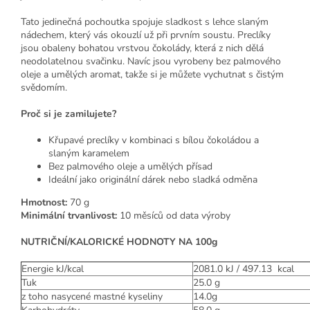
Tato jedinečná pochoutka spojuje sladkost s lehce slaným
nádechem, který vás okouzlí už při prvním soustu. Preclíky
jsou obaleny bohatou vrstvou čokolády, která z nich dělá
neodolatelnou svačinku. Navíc jsou vyrobeny bez palmového
oleje a umělých aromat, takže si je můžete vychutnat s čistým
svědomím.
Proč si je zamilujete?
Křupavé preclíky v kombinaci s bílou čokoládou a
slaným karamelem
Bez palmového oleje a umělých přísad
Ideální jako originální dárek nebo sladká odměna
Hmotnost:
70 g
Minimální trvanlivost:
10 měsíců od data výroby
NUTRIČNÍ/KALORICKÉ HODNOTY NA 100g
Energie kJ/kcal
2081.0 kJ / 497.13 kcal
Tuk
25.0 g
z toho nasycené mastné kyseliny
14.0
g