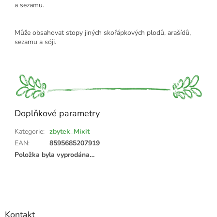
a sezamu.
Může obsahovat stopy jiných skořápkových plodů, arašídů,
sezamu a sóji.
Doplňkové parametry
Kategorie
:
zbytek_Mixit
EAN
:
8595685207919
Položka byla vyprodána…
Z
á
p
a
Kontakt