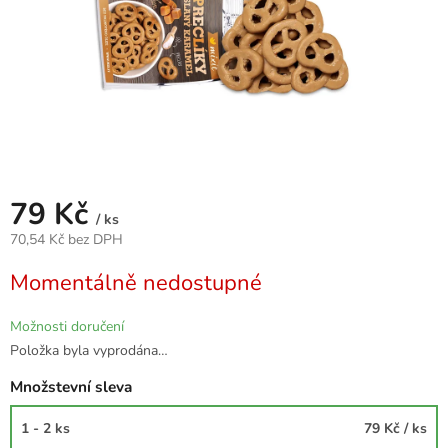
79 Kč
/ ks
70,54 Kč bez DPH
Měrná
Momentálně nedostupné
cena:
Možnosti doručení
Položka byla vyprodána…
Množstevní sleva
1 - 2 ks
79 Kč
/ ks