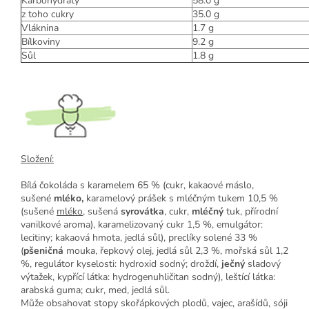
Karbohydráty
58.0
g
z toho cukry
35.0
g
Vláknina
1.7
g
Bílkoviny
9.2
g
Sůl
1.8
g
Složení:
Bílá čokoláda s karamelem 65 % (cukr, kakaové máslo,
sušené
mléko,
karamelový prášek s mléčným tukem 10,5 %
(sušené
mléko
, sušená
syrovátka
, cukr,
mléčný
tuk, přírodní
vanilkové aroma), karamelizovaný cukr 1,5 %, emulgátor:
lecitiny; kakaová hmota, jedlá sůl), preclíky solené 33 %
(
pšeničná
mouka, řepkový olej, jedlá sůl 2,3 %, mořská sůl 1,2
%, regulátor kyselosti: hydroxid sodný; droždí,
ječný
sladový
výtažek, kypřící látka: hydrogenuhličitan sodný), leštící látka:
arabská guma; cukr, med, jedlá sůl.
Může obsahovat stopy skořápkových plodů, vajec, arašídů, sóji