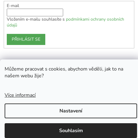
E-mail
Vložením e-mailu souhlasíte s
podmínkami ochrany osobních
údajů
PŘIHLÁSIT SE
Vytvořil Shoptet
Můžeme pracovat s cookies, abychom věděli, jak to na
našem webu žije?
Copyright 2026
EKOlogická domácnost
. Všechna práva
vyhrazena.
Více informací
Nastavení
Souhlasím
Doprava zdarma od 1700 Kč.