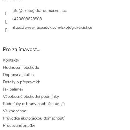
t
í
info
@
ekologicka-domacnost.cz
+420608628508
https://www.facebook.com/Ekologicke.cistice
Pro zajímavost...
Kontakty
Hodnocení obchodu
Doprava a platba
Detaily o přepravcích
Jak balíme?
Všeobecné obchodní podmínky
Podmínky ochrany osobních údajů
Velkoobchod
Průvodce ekologickou domácností
Prodávané značky