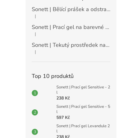
Sonett | Bělící prášek a odstraňovač skvrn - 900 g
|
Hodnocení produktu je 5 z 5 hvězdiček.
Sonett | Prací gel na barevné prádlo máta a citrón - 10 l
|
Hodnocení produktu je 5 z 5 hvězdiček.
Sonett | Tekutý prostředek na nádobí Sensitive - 10 l
|
Hodnocení produktu je 5 z 5 hvězdiček.
Top 10 produktů
Sonett | Prací gel Sensitive - 2
l
238 Kč
Sonett | Prací gel Sensitive - 5
l
597 Kč
Sonett | Prací gel Levandule 2
l
238 Kč