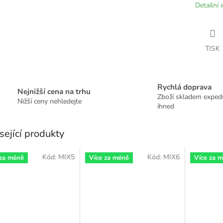
Detailní 
TISK
Rychlá doprava
Nejnižší cena na trhu
Zboží skladem expe
Nižší ceny nehledejte
ihned
sející produkty
Kód:
MIX5
Kód:
MIX6
 za méně
Více za méně
Více za 