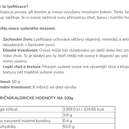
e to lyofilizace?
ilizace je proces, při kterém je ovoce vysušeno mrazivým šokem. Tento še
up zajišťuje, že si ovoce zachová svou přirozenou chuť, barvu i nutriční h
fity ovoce sušeného mrazem:
Zachování živin:
Lyofilizace uchovává většinu vitamínů, minerálů a ant
obsažených v čerstvém ovoci.
Dlouhá trvanlivost:
Ovoce může být skladováno po delší dobu bez ztrá
nebo chuti. To je ideální pro ty, kteří chtějí mít ovoce k dispozici po celý 
mimo sezónu.
Lepší chuť a textura:
Mrazem sušené ovoce má výraznější chuť a křupa
texturu než tradičně sušené ovoce.
nost:
50 g
mální trvanlivost:
8 měsíců od data výroby
RIČNÍ/KALORICKÉ HODNOTY NA 100g
gie kJ/kcal
1359.0 kJ / 324.65 kcal
3.8 g
ho nasycené mastné kyseliny
0.4
g
ohydráty
53.0 g