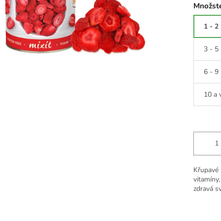
Množste
1 - 2
3 - 5
6 - 9
10 a 
Křupavé 
vitamíny,
zdravá sv