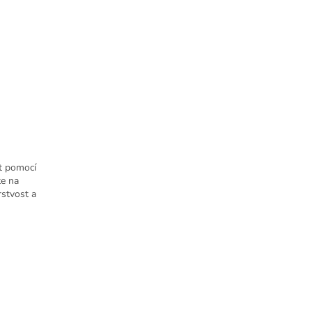
ít pomocí
te na
rstvost a
00%.