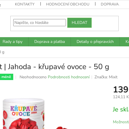
KONTAKTY
HODNOCENÍ OBCHODU
DOPRAVA A PL
z
HLEDAT
Rady a tipy
Doprava a platba
Detaily o přepravcích
K
0 g
t | Jahoda - křupavé ovoce - 50 g
Průměrné
Neohodnoceno
Podrobnosti hodnocení
Značka:
Mixit
a méně
hodnocení
139
produktu
je
124,11 
0,0
z
Měrná
Je s
5
cena:
hvězdiček.
Možnosti