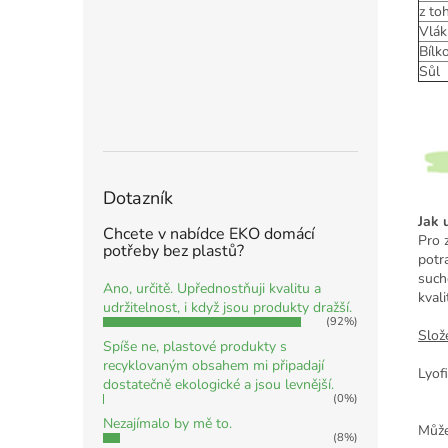
z to
Vlák
Bílk
Sůl
Dotazník
Jak 
Chcete v nabídce EKO domácí
Pro 
potřeby bez plastů?
potr
such
Ano, určitě. Upřednostňuji kvalitu a
kvali
udržitelnost, i když jsou produkty dražší.
(92%)
Slože
Spíše ne, plastové produkty s
recyklovaným obsahem mi připadají
L
dostatečně ekologické a jsou levnější.
(0%)
Nezajímalo by mě to.
Může
(8%)