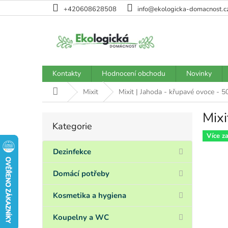
Přejít
+420608628508
info@ekologicka-domacnost.c
na
obsah
Kontakty
Hodnocení obchodu
Novinky
Domů
Mixit
Mixit | Jahoda - křupavé ovoce - 5
Mixi
P
Kategorie
Přeskočit
o
kategorie
Více z
s
t
Dezinfekce
r
a
Domácí potřeby
n
n
Kosmetika a hygiena
í
p
Koupelny a WC