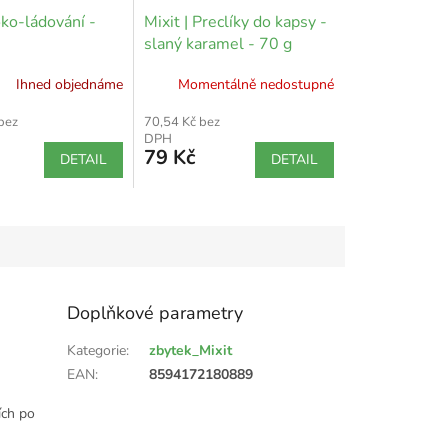
oko-ládování -
Mixit | Preclíky do kapsy -
slaný karamel - 70 g
Ihned objednáme
Momentálně nedostupné
bez
70,54 Kč bez
DPH
79 Kč
DETAIL
DETAIL
Doplňkové parametry
Kategorie
:
zbytek_Mixit
EAN
:
8594172180889
ích po