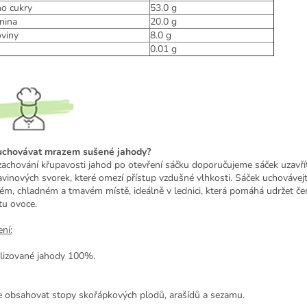
ho cukry
53.0
g
nina
20.0
g
oviny
8.0
g
0.01
g
uchovávat mrazem sušené jahody?
zachování křupavosti jahod po otevření sáčku doporučujeme sáček uzavř
avinových svorek, které omezí přístup vzdušné vlhkosti. Sáček uchovávej
ém, chladném a tmavém místě, ideálně v lednici, která pomáhá udržet če
tu ovoce.
ní:
yofilizované jahody 1
 obsahovat stopy skořápkových plodů, arašídů a sezamu.