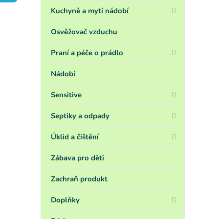
a
n
Kuchyně a mytí nádobí
e
l
Osvěžovač vzduchu
Praní a péče o prádlo
Nádobí
Sensitive
Septiky a odpady
Úklid a čištění
Zábava pro děti
Zachraň produkt
Doplňky