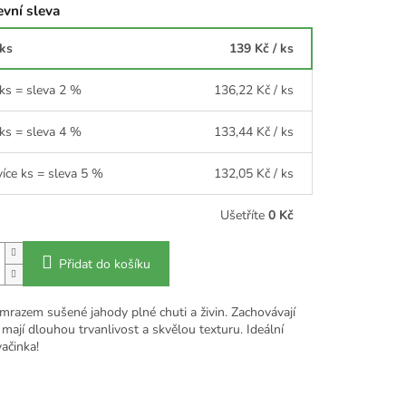
vní sleva
 ks
139 Kč
/ ks
 ks = sleva 2 %
136,22 Kč
/ ks
 ks = sleva 4 %
133,44 Kč
/ ks
více ks = sleva 5 %
132,05 Kč
/ ks
Ušetříte
0 Kč
Přidat do košíku
mrazem sušené jahody plné chuti a živin. Zachovávají
 mají dlouhou trvanlivost a skvělou texturu. Ideální
ačinka!