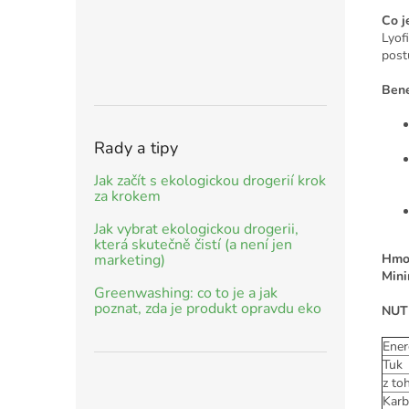
Co j
Lyof
post
Bene
Rady a tipy
Jak začít s ekologickou drogerií krok
za krokem
Jak vybrat ekologickou drogerii,
která skutečně čistí (a není jen
Hmot
marketing)
Mini
Greenwashing: co to je a jak
poznat, zda je produkt opravdu eko
NUT
Ener
Tuk
z to
Karb