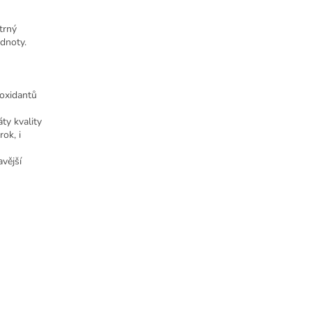
trný
odnoty.
ioxidantů
ty kvality
rok, i
vější