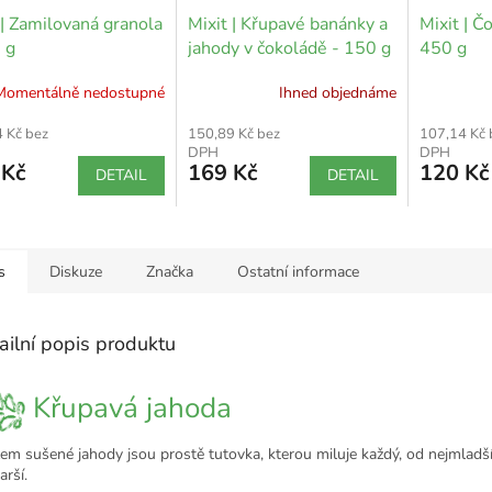
 | Zamilovaná granola
Mixit | Křupavé banánky a
Mixit | Č
 g
jahody v čokoládě - 150 g
450 g
Momentálně nedostupné
Ihned objednáme
 Kč bez
150,89 Kč bez
107,14 Kč 
DPH
DPH
 Kč
169 Kč
120 Kč
DETAIL
DETAIL
s
Diskuze
Značka
Ostatní informace
ailní popis produktu
Křupavá jahoda
em sušené jahody jsou prostě tutovka, kterou miluje každý, od nejmladš
arší.