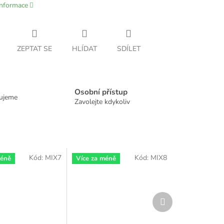
informace
ZEPTAT SE
HLÍDAT
SDÍLET
Osobní přístup
dujeme
Zavolejte kdykoliv
Kód:
MIX7
Kód:
MIX8
méně
Více za méně
Další
produkt