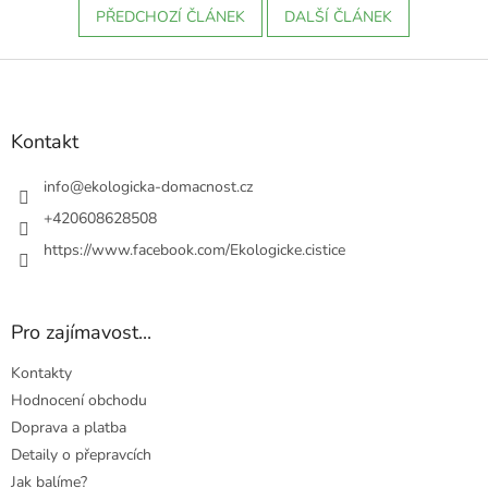
PŘEDCHOZÍ ČLÁNEK
DALŠÍ ČLÁNEK
Z
á
p
a
Kontakt
t
í
info
@
ekologicka-domacnost.cz
+420608628508
https://www.facebook.com/Ekologicke.cistice
Pro zajímavost...
Kontakty
Hodnocení obchodu
Doprava a platba
Detaily o přepravcích
Jak balíme?