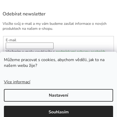
Odebírat newsletter
Vložte svůj e-mail a my vám budeme zasílat informace o nových
produktech na našem e-shopu.
E-mail
Vložením e-mailu souhlasíte s
podmínkami ochrany osobních
údajů
Můžeme pracovat s cookies, abychom věděli, jak to na
našem webu žije?
PŘIHLÁSIT SE
Více informací
Vytvořil Shoptet
Nastavení
Copyright 2026
EKOlogická domácnost
. Všechna práva
Souhlasím
vyhrazena.
Doprava zdarma od 1700 Kč.