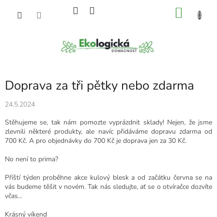
Přejít
NÁKU
na
obsah
KOŠÍK
Doprava za tři pětky nebo zdarma
24.5.2024
Stěhujeme se, tak nám pomozte vyprázdnit sklady! Nejen, že jsme
zlevnili některé produkty, ale navíc přidáváme dopravu zdarma od
700 Kč. A pro objednávky do 700 Kč je doprava jen za 30 Kč.
No není to prima?
Příští týden proběhne akce kulový blesk a od začátku června se na
vás budeme těšit v novém. Tak nás sledujte, ať se o otvíračce dozvíte
včas...
Krásný víkend