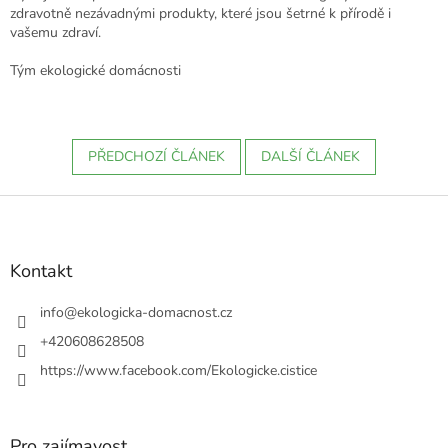
zdravotně nezávadnými produkty, které jsou šetrné k přírodě i
vašemu zdraví.
Tým ekologické domácnosti
PŘEDCHOZÍ ČLÁNEK
DALŠÍ ČLÁNEK
Z
á
p
a
Kontakt
t
í
info
@
ekologicka-domacnost.cz
+420608628508
https://www.facebook.com/Ekologicke.cistice
Pro zajímavost...