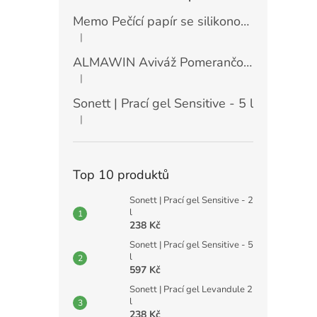
Memo Pečící papír se silikonovou vrstvou (30 ks)
|
Hodnocení produktu je 5 z 5 hvězdiček.
ALMAWIN Aviváž Pomerančový květ 750 ml
|
Hodnocení produktu je 5 z 5 hvězdiček.
Sonett | Prací gel Sensitive - 5 l
|
Hodnocení produktu je 5 z 5 hvězdiček.
Top 10 produktů
Sonett | Prací gel Sensitive - 2
l
238 Kč
Sonett | Prací gel Sensitive - 5
l
597 Kč
Sonett | Prací gel Levandule 2
l
238 Kč