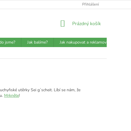
ATBA
DETAILY O PŘEPRAVCÍCH
JAK BALÍME?
Přihlášení
VŠEOBECN
NÁKUPNÍ
Prázdný košík
KOŠÍK
do jsme?
Jak balíme?
Jak nakupovat a reklamovat?
Prů
kuchyňské utěrky Sei g´scheit. Líbí se nám, že
ru.
Mrkněte
!