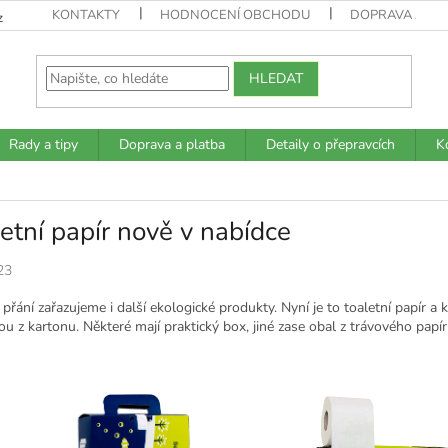
KONTAKTY
HODNOCENÍ OBCHODU
DOPRAVA A PL
z
HLEDAT
Rady a tipy
Doprava a platba
Detaily o přepravcích
K
etní papír nově v nabídce
23
přání zařazujeme i další ekologické produkty. Nyní je to toaletní papír a 
ou z kartonu. Některé mají praktický box, jiné zase obal z trávového papí