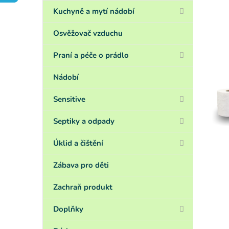
a
n
Kuchyně a mytí nádobí
e
l
Osvěžovač vzduchu
Praní a péče o prádlo
Nádobí
Sensitive
Septiky a odpady
Úklid a čištění
Zábava pro děti
Zachraň produkt
Doplňky