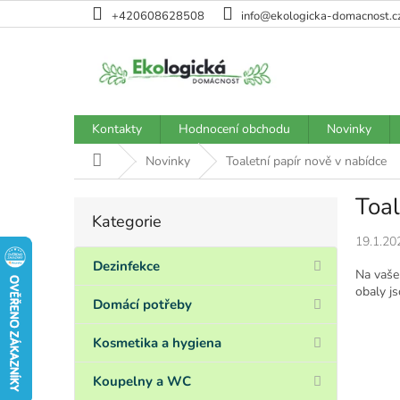
Přejít
+420608628508
info@ekologicka-domacnost.c
na
obsah
Kontakty
Hodnocení obchodu
Novinky
Domů
Novinky
Toaletní papír nově v nabídce
Toal
P
Kategorie
Přeskočit
o
kategorie
19.1.20
s
t
Dezinfekce
Na vaše 
r
obaly js
a
Domácí potřeby
n
n
Kosmetika a hygiena
í
p
Koupelny a WC