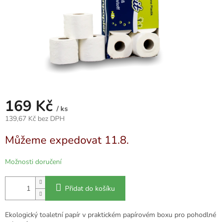
169 Kč
/ ks
139,67 Kč bez DPH
Měrná
Můžeme expedovat 11.8.
cena:
Možnosti doručení
Přidat do košíku
Ekologický toaletní papír v praktickém papírovém boxu pro pohodlné