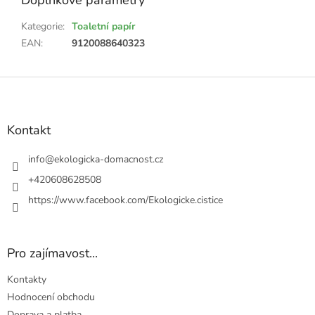
Doplňkové parametry
Kategorie
:
Toaletní papír
EAN
:
9120088640323
Z
á
p
a
Kontakt
t
í
info
@
ekologicka-domacnost.cz
+420608628508
https://www.facebook.com/Ekologicke.cistice
Pro zajímavost...
Kontakty
Hodnocení obchodu
Doprava a platba