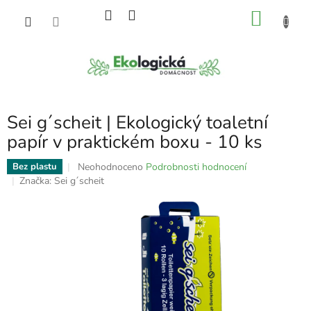
Přejít
NÁKU
na
obsah
KOŠÍK
Sei g´scheit | Ekologický toaletní
papír v praktickém boxu - 10 ks
Průměrné
Neohodnoceno
Podrobnosti hodnocení
Bez plastu
hodnocení
Značka:
Sei g´scheit
produktu
je
0,0
z
5
hvězdiček.