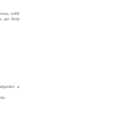
mnou, svěží
, jen čistá
ašpinění a
odu.