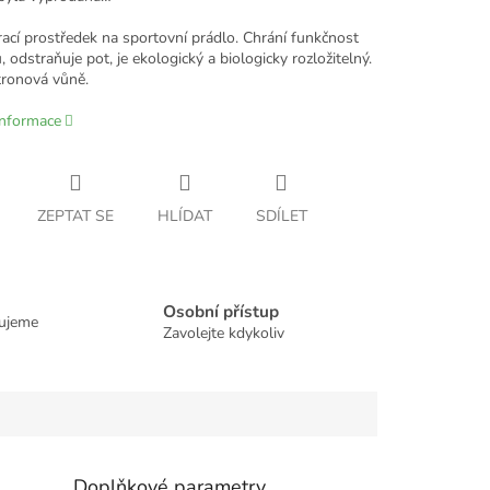
rací prostředek na sportovní prádlo. Chrání funkčnost
, odstraňuje pot, je ekologický a biologicky rozložitelný.
tronová vůně.
informace
ZEPTAT SE
HLÍDAT
SDÍLET
Osobní přístup
dujeme
Zavolejte kdykoliv
Doplňkové parametry