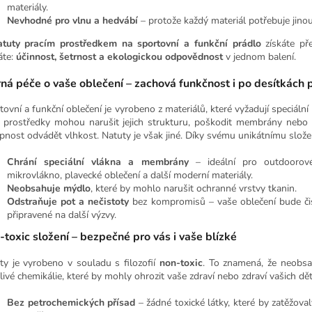
materiály.
Nevhodné pro vlnu a hedvábí
– protože každý materiál potřebuje jinou
tuty pracím prostředkem na sportovní a funkční prádlo
získáte př
áte:
účinnost, šetrnost a ekologickou odpovědnost
v jednom balení.
ná péče o vaše oblečení – zachová funkčnost i po desítkách 
tovní a funkční oblečení je vyrobeno z materiálů, které vyžadují speciální
í prostředky mohou narušit jejich strukturu, poškodit membrány nebo sn
pnost odvádět vlhkost. Natuty je však jiné. Díky svému unikátnímu slože
Chrání speciální vlákna a membrány
– ideální pro outdoorové
mikrovlákno, plavecké oblečení a další moderní materiály.
Neobsahuje mýdlo
, které by mohlo narušit ochranné vrstvy tkanin.
Odstraňuje pot a nečistoty
bez kompromisů – vaše oblečení bude čis
připravené na další výzvy.
toxic složení – bezpečné pro vás i vaše blízké
ty je vyrobeno v souladu s filozofií
non-toxic
. To znamená, že neobsa
livé chemikálie, které by mohly ohrozit vaše zdraví nebo zdraví vašich dět
Bez petrochemických přísad
– žádné toxické látky, které by zatěžoval