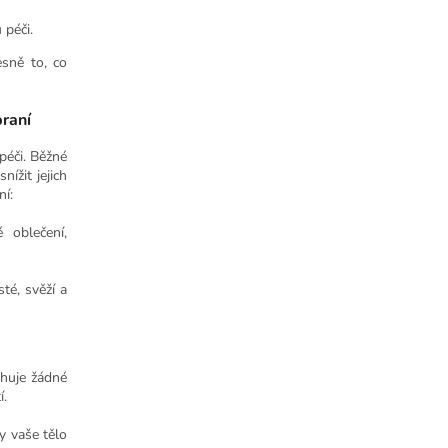
 péči.
esně to, co
praní
 péči. Běžné
ížit jejich
ní:
 oblečení,
té, svěží a
huje žádné
í.
y vaše tělo