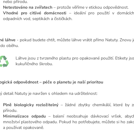
nebo přírodu.
Netestováno na zvířatech
– protože věříme v etickou odpovědnost.
Vhodné pro citlivé domácnosti
– ideální pro použití v domácích 
odpadních vod, septikách a čističkách.
né láhve
- pokud budete chtít, můžete láhve vrátit přímo Natuty. Znovu je
í do oběhu.
Láhve jsou z tvrzeného plastu pro opakované použití. Etikety js
kukuřičného škrobu.
ogická odpovědnost – péče o planetu je naší prioritou
ý detail Natuty je navržen s ohledem na udržitelnost:
Plně biologicky rozložitelný
– žádné zbytky chemikálií, které by z
přírodu.
Minimalizace odpadu
– balení neobsahuje dávkovací vršek, abych
množství plastového odpadu. Pokud ho potřebujete, můžete si ho zako
a používat opakovaně.