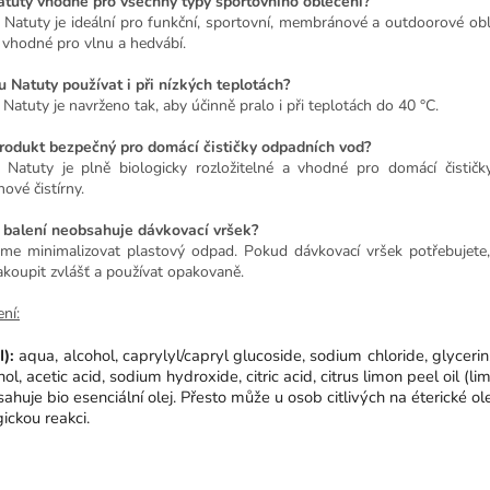
atuty vhodné pro všechny typy sportovního oblečení?
 Natuty je ideální pro funkční, sportovní, membránové a outdoorové obl
 vhodné pro vlnu a hedvábí.
 Natuty používat i při nízkých teplotách?
 Natuty je navrženo tak, aby účinně pralo i při teplotách do 40 °C.
rodukt bezpečný pro domácí čističky odpadních vod?
 Natuty je plně biologicky rozložitelné a vhodné pro domácí čističky
ové čistírny.
 balení neobsahuje dávkovací vršek?
me minimalizovat plastový odpad. Pokud dávkovací vršek potřebujete
akoupit zvlášť a používat opakovaně.
ní:
I):
aqua, alcohol, caprylyl/capryl glucoside, sodium chloride, glycerin
hol, acetic acid, sodium hydroxide, citric acid, citrus limon peel oil (l
ahuje bio esenciální olej. Přesto může u osob citlivých na éterické ol
gickou reakci.