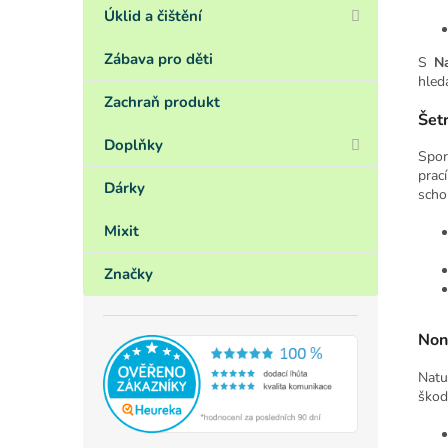
Úklid a čištění
Zábava pro děti
S
Na
hled
Zachraň produkt
Šetr
Doplňky
Spor
prac
Dárky
scho
Mixit
Značky
Non-
Natu
škod