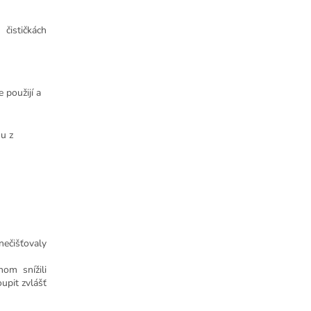
čističkách
 použijí a
ou z
nečišťovaly
om snížili
upit zvlášť