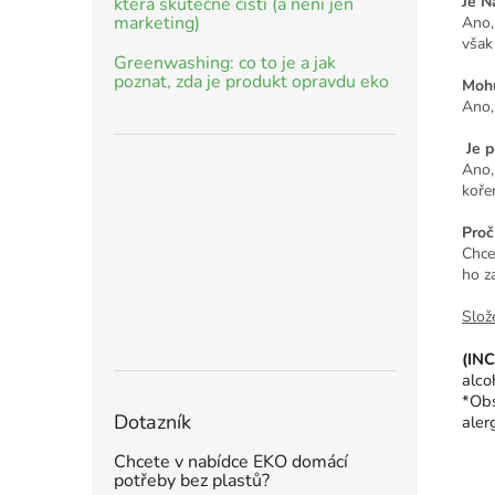
Je N
která skutečně čistí (a není jen
marketing)
Ano,
však
Greenwashing: co to je a jak
poznat, zda je produkt opravdu eko
Mohu
Ano,
Je p
Ano,
kořen
Proč
Chce
ho z
Slože
(INC
alco
*Obs
Dotazník
aler
Chcete v nabídce EKO domácí
potřeby bez plastů?