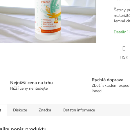
Šetrný p
materiálů
Jemná ci
Detailní 
TISK
Rychlá doprava
Nejnižší cena na trhu
Zboží skladem expe
Nižší ceny nehledejte
ihned
s
Diskuze
Značka
Ostatní informace
ailní popis produktu