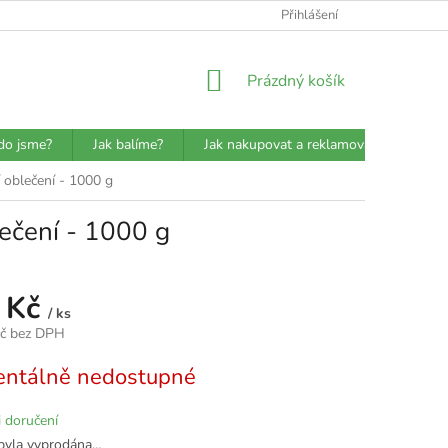
ATBA
DETAILY O PŘEPRAVCÍCH
JAK BALÍME?
Přihlášení
VŠEOBECN
NÁKUPNÍ
Prázdný košík
KOŠÍK
do jsme?
Jak balíme?
Jak nakupovat a reklamovat?
Prů
í oblečení - 1000 g
lečení - 1000 g
 Kč
/ ks
Kč bez DPH
ntálně nedostupné
 doručení
byla vyprodána…