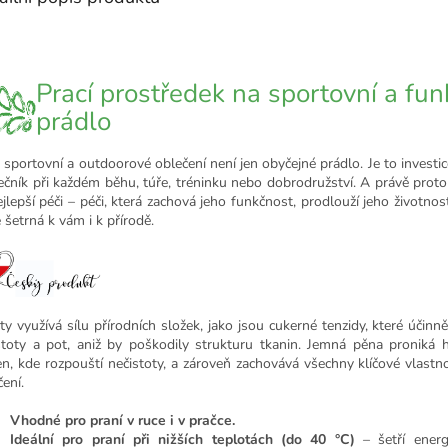
Prací prostředek na sportovní a fun
prádlo
 sportovní a outdoorové oblečení není jen obyčejné prádlo. Je to investice
ečník při každém běhu, túře, tréninku nebo dobrodružství. A právě proto 
ejlepší péči – péči, která zachová jeho funkčnost, prodlouží jeho životnos
 šetrná k vám i k přírodě.
ty využívá sílu přírodních složek, jako jsou cukerné tenzidy, které účinně
stoty a pot, aniž by poškodily strukturu tkanin. Jemná pěna proniká
en, kde rozpouští nečistoty, a zároveň zachovává všechny klíčové vlastn
ení.
Vhodné pro praní v ruce i v pračce.
Ideální pro praní při nižších teplotách (do 40 °C)
– šetří energ