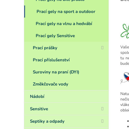
Prací gely na sport a outdoor
Prací gely na vlnu a hedvábí
Prací gely Sensitive
Vaše
Prací prášky
spol
tu n
Prací příslušenství
bude
Suroviny na praní (DYI)
Změkčovače vody
Natu
Nádobí
neči
vlák
Sensitive
obleč
Septiky a odpady