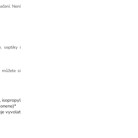
ečení. Není
, septiky i
, můžete si
, isopropyl
imonene)*
eje vyvolat