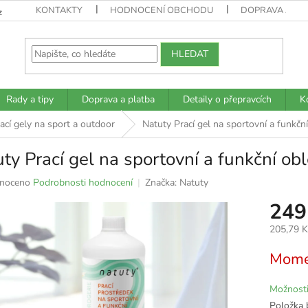
KONTAKTY
HODNOCENÍ OBCHODU
DOPRAVA A PL
z
HLEDAT
Rady a tipy
Doprava a platba
Detaily o přepravcích
K
ací gely na sport a outdoor
Natuty Prací gel na sportovní a funkčn
ty Prací gel na sportovní a funkční ob
né
noceno
Podrobnosti hodnocení
Značka:
Natuty
ní
249
u
205,79 
Měrná
Mome
cena:
k.
Možnosti
Položka 