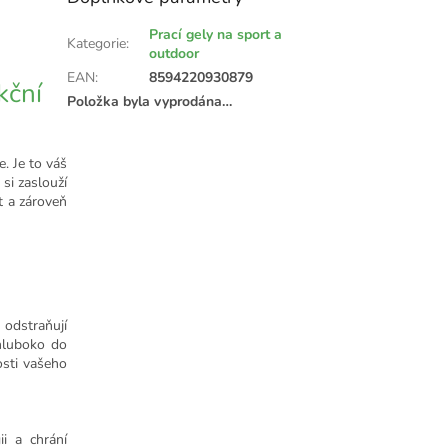
Prací gely na sport a
Kategorie
:
outdoor
EAN
:
8594220930879
kční
Položka byla vyprodána…
. Je to váš
si zaslouží
t a zároveň
 odstraňují
 hluboko do
osti vašeho
ii a chrání