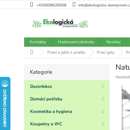
Přejít
+420608628508
info@ekologicka-domacnost.c
na
obsah
Kontakty
Hodnocení obchodu
Novinky
Domů
Praní a péče o prádlo
Prací gely
Pr
Natu
P
Kategorie
Přeskočit
o
Průměr
Neohod
kategorie
s
hodnoce
t
Dezinfekce
produkt
r
je
a
Domácí potřeby
0,0
n
z
5
n
Kosmetika a hygiena
hvězdiče
í
p
Koupelny a WC