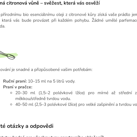
á citronová vůně – svěžest, která vás osvěží
 přírodnímu bio esenciálnímu oleji z citronové kůry získá vaše prádlo je
, která vás bude provázet při každém pohybu. Žádné umělé parfemace
da.
ování je snadné a přizpůsobené vašim potřebám:
Ruční praní:
10–15 ml na 5 litrů vody.
Praní v pračce:
20–30 ml (1,5–2 polévkové lžíce) pro mírné až střední z
měkkou/středně tvrdou vodu.
40–50 ml (2,5–3 polévkové lžíce) pro velké zašpinění a tvrdou v
té otázky a odpovědi