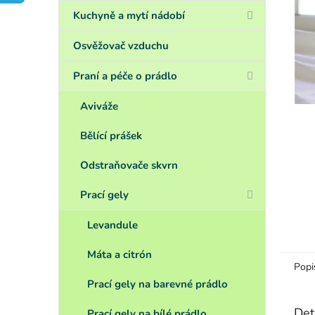
a
n
Kuchyně a mytí nádobí
e
l
Osvěžovač vzduchu
Praní a péče o prádlo
Aviváže
Bělící prášek
Odstraňovače skvrn
Prací gely
Levandule
Máta a citrón
Popi
Prací gely na barevné prádlo
Det
Prací gely na bílé prádlo