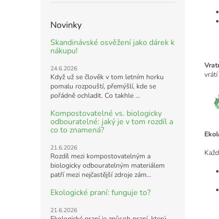
Novinky
Skandinávské osvěžení jako dárek k
nákupu!
Vrat
24.6.2026
vrát
Když už se člověk v tom letním horku
pomalu rozpouští, přemýšlí, kde se
pořádně ochladit. Co takhle ...
Kompostovatelné vs. biologicky
odbouratelné: jaký je v tom rozdíl a
co to znamená?
Ekol
21.6.2026
Každ
Rozdíl mezi kompostovatelným a
biologicky odbouratelným materiálem
patří mezi nejčastější zdroje zám...
Ekologické praní: funguje to?
21.6.2026
Ekologické praní je způsob praní, který