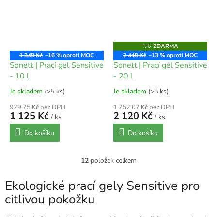
ZDARMA
Z
D
1 349 Kč
–16 %
2 449 Kč
–13 %
A
Sonett | Prací gel Sensitive
Sonett | Prací gel Sensitive
R
M
- 10 l
- 20 l
A
Je skladem
(>5 ks)
Je skladem
(>5 ks)
929,75 Kč bez DPH
1 752,07 Kč bez DPH
1 125 Kč
2 120 Kč
/ ks
/ ks
Do košíku
Do košíku
12
položek celkem
O
v
l
Ekologické prací gely Sensitive pro
á
citlivou pokožku
d
a