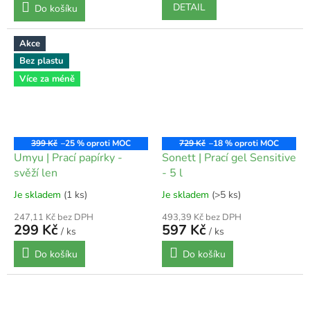
DETAIL
Do košíku
Akce
Bez plastu
Více za méně
399 Kč
–25 %
729 Kč
–18 %
Umyu | Prací papírky -
Sonett | Prací gel Sensitive
svěží len
- 5 l
Je skladem
(1 ks)
Je skladem
(>5 ks)
247,11 Kč bez DPH
493,39 Kč bez DPH
299 Kč
597 Kč
/ ks
/ ks
Do košíku
Do košíku