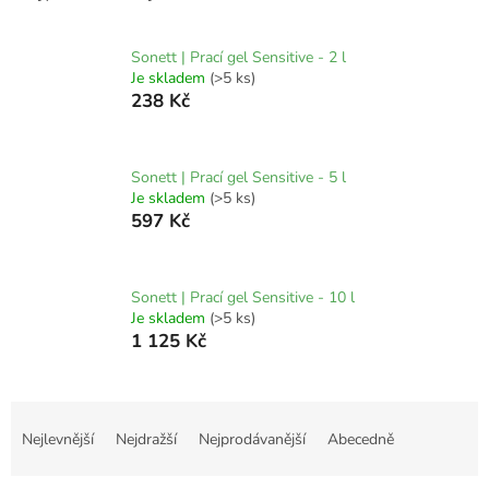
Sonett | Prací gel Sensitive - 2 l
Je skladem
(>5 ks)
238 Kč
Sonett | Prací gel Sensitive - 5 l
Je skladem
(>5 ks)
597 Kč
Sonett | Prací gel Sensitive - 10 l
Je skladem
(>5 ks)
1 125 Kč
Ř
a
Nejlevnější
Nejdražší
Nejprodávanější
Abecedně
z
e