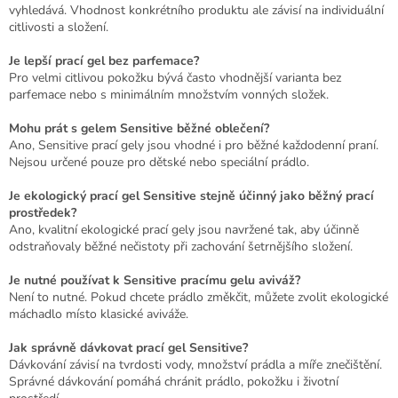
vyhledává. Vhodnost konkrétního produktu ale závisí na individuální
citlivosti a složení.
Je lepší prací gel bez parfemace?
Pro velmi citlivou pokožku bývá často vhodnější varianta bez
parfemace nebo s minimálním množstvím vonných složek.
Mohu prát s gelem Sensitive běžné oblečení?
Ano, Sensitive prací gely jsou vhodné i pro běžné každodenní praní.
Nejsou určené pouze pro dětské nebo speciální prádlo.
Je ekologický prací gel Sensitive stejně účinný jako běžný prací
prostředek?
Ano, kvalitní ekologické prací gely jsou navržené tak, aby účinně
odstraňovaly běžné nečistoty při zachování šetrnějšího složení.
Je nutné používat k Sensitive pracímu gelu aviváž?
Není to nutné. Pokud chcete prádlo změkčit, můžete zvolit ekologické
máchadlo místo klasické aviváže.
Jak správně dávkovat prací gel Sensitive?
Dávkování závisí na tvrdosti vody, množství prádla a míře znečištění.
Správné dávkování pomáhá chránit prádlo, pokožku i životní