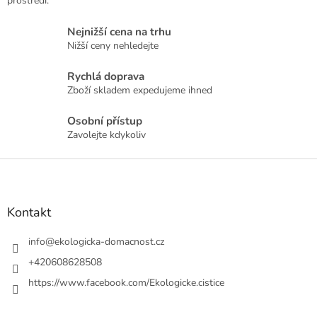
prostředí.
Nejnižší cena na trhu
Nižší ceny nehledejte
Rychlá doprava
Zboží skladem expedujeme ihned
Osobní přístup
Zavolejte kdykoliv
Z
á
p
a
Kontakt
t
í
info
@
ekologicka-domacnost.cz
+420608628508
https://www.facebook.com/Ekologicke.cistice