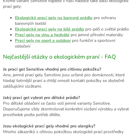
Kromě variant Sensitive najdete v naší nabídce také další ekologické
prací gely:
Ekologické prací gely na barevné prádlo
pro ochranu
barevných textilií
Ekologické prací gely na bílé prádlo
pro péči o světlé prádlo
Prací gely na vlnu a hedvábí
pro jemné přírodní materiály
Prací gely na sport a outdoor
pro funkční a sportovní
oblečení
Nejčastější otázky o ekologickém praní - FAQ
Je prací gel Sensitive vhodný pro citlivou pokožku?
Ano, jemné prací gely Sensitive jsou určené pro domácnosti, které
hledají šetrnější praní a chtějí omezit kontakt pokožky se zbytečně
zatěžujícími složkami.
Jaký prací gel vybrat pro dětské prádlo?
Pro dětské oblečení se často volí jemné varianty Sensitive.
Doporučujeme vždy zkontrolovat konkrétní složení výrobku a vybrat
prostředek podle potřeb dítěte.
Jsou ekologické prací gely vhodné pro alergiky?
Mnoho zákazníků s citlivou pokožkou ekologické prací prostředky