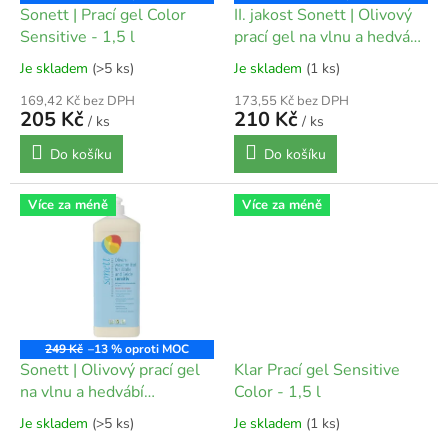
d
Sonett | Prací gel Color
II. jakost Sonett | Olivový
u
Sensitive - 1,5 l
prací gel na vlnu a hedvábí
k
Sensitive - 1 l
Je skladem
(>5 ks)
Je skladem
(1 ks)
t
ů
169,42 Kč bez DPH
173,55 Kč bez DPH
205 Kč
210 Kč
/ ks
/ ks
Do košíku
Do košíku
Více za méně
Více za méně
249 Kč
–13 %
Sonett | Olivový prací gel
Klar Prací gel Sensitive
na vlnu a hedvábí
Color - 1,5 l
Sensitive - 1 l
Je skladem
(>5 ks)
Je skladem
(1 ks)