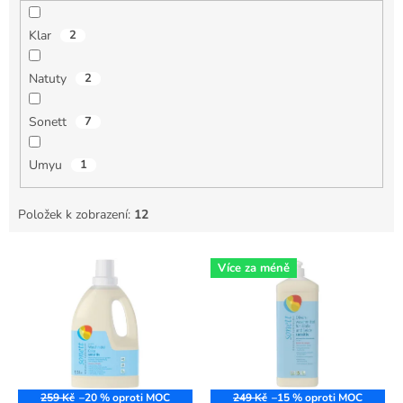
Klar
2
Natuty
2
Sonett
7
Umyu
1
Položek k zobrazení:
12
V
Více za méně
ý
p
i
s
p
r
o
259 Kč
–20 %
249 Kč
–15 %