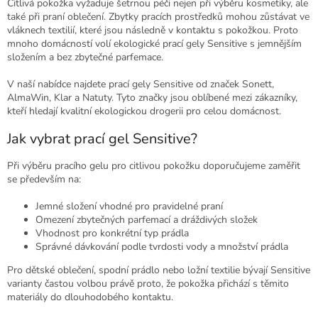
c
Citlivá pokožka vyžaduje šetrnou péči nejen při výběru kosmetiky, ale
í
také při praní oblečení. Zbytky pracích prostředků mohou zůstávat ve
p
vláknech textilií, které jsou následně v kontaktu s pokožkou. Proto
r
mnoho domácností volí ekologické prací gely Sensitive s jemnějším
v
složením a bez zbytečné parfemace.
k
y
V naší nabídce najdete prací gely Sensitive od značek Sonett,
v
AlmaWin, Klar a Natuty. Tyto značky jsou oblíbené mezi zákazníky,
ý
kteří hledají kvalitní ekologickou drogerii pro celou domácnost.
p
Jak vybrat prací gel Sensitive?
i
s
u
Při výběru pracího gelu pro citlivou pokožku doporučujeme zaměřit
se především na:
Jemné složení vhodné pro pravidelné praní
Omezení zbytečných parfemací a dráždivých složek
Vhodnost pro konkrétní typ prádla
Správné dávkování podle tvrdosti vody a množství prádla
Pro dětské oblečení, spodní prádlo nebo ložní textilie bývají Sensitive
varianty častou volbou právě proto, že pokožka přichází s těmito
materiály do dlouhodobého kontaktu.