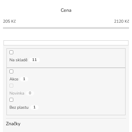
n
Cena
í
p
205
Kč
2120
Kč
r
o
d
u
k
t
Na skladě
11
ů
Akce
1
Novinka
0
Bez plastu
1
Značky