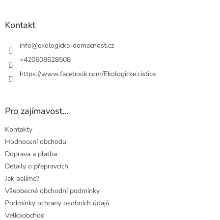
á
p
a
Kontakt
t
í
info
@
ekologicka-domacnost.cz
+420608628508
https://www.facebook.com/Ekologicke.cistice
Pro zajímavost...
Kontakty
Hodnocení obchodu
Doprava a platba
Detaily o přepravcích
Jak balíme?
Všeobecné obchodní podmínky
Podmínky ochrany osobních údajů
Velkoobchod