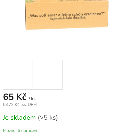
65 Kč
/ ks
53,72 Kč bez DPH
Měrná
Je skladem
(>5 ks)
cena:
Možnosti doručení