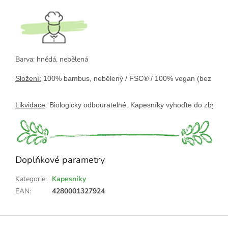
Barva: hnědá, nebělená
Složení:
100% bambus, nebělený / FSC® / 100% vegan (bez živoči
Likvidace
: 
Biologicky odbouratelné. Kapesníky vyhoďte do zbytko
Doplňkové parametry
Kategorie
:
Kapesníky
EAN
:
4280001327924
Z