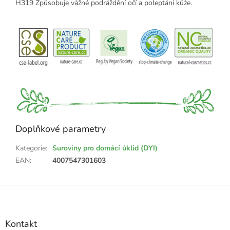
H319 Způsobuje vážné podráždění očí a poleptání kůže.
Doplňkové parametry
Kategorie
:
Suroviny pro domácí úklid (DYI)
EAN
:
4007547301603
Z
á
p
a
Kontakt