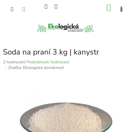
Přejít
NÁKU
na
obsah
KOŠÍK
Soda na praní 3 kg | kanystr
Průměrné
2 hodnocení
Podrobnosti hodnocení
hodnocení
Značka:
Ekologická domácnost
produktu
je
5,0
z
5
hvězdiček.