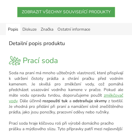
ZOBRAZIT VŠECHNY SOUVISEJÍCÍ PRODUKTY
Popis
Diskuze
Značka
Ostatní informace
Detailní popis produktu
Prací soda
Soda na praní má mnoho užitečných vlastností, které přispívají
k udržení čistoty prádla a chrání pračku před vodním
kamenem. Je skvělá pro změkčení vody, což pomáhá
předcházet usazování vodního kamene v pračce. Pokud ale
máte vodu opravdu tvrdou, doporučujeme použít
změkčovač
vody
. Dále účinně
rozpouští tuk
a
odstraňuje skvrny
z textilií.
Je vhodná pro přidání při praní a namáčení silně znečištěného
prádla, jako jsou ponožky, pracovní oděvy nebo ručníky.
Prací soda hraje klíčovou roli při výrobě domácího pracího
prášku a mýdlového slizu. Tyto přípravky patří mezi nejlevnější