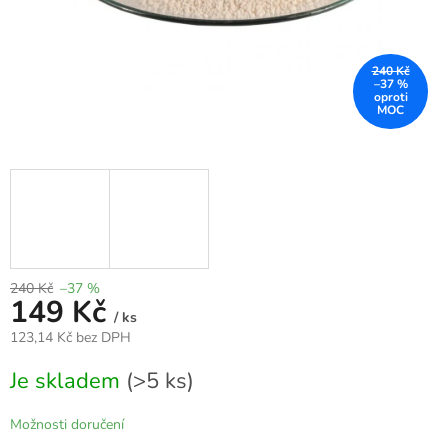
240 Kč
–37 %
240 Kč
–37 %
149 Kč
/ ks
123,14 Kč bez DPH
Měrná
Je skladem
(>5 ks)
cena:
Možnosti doručení