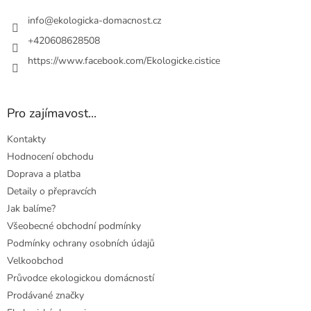
t
í
info
@
ekologicka-domacnost.cz
+420608628508
https://www.facebook.com/Ekologicke.cistice
Pro zajímavost...
Kontakty
Hodnocení obchodu
Doprava a platba
Detaily o přepravcích
Jak balíme?
Všeobecné obchodní podmínky
Podmínky ochrany osobních údajů
Velkoobchod
Průvodce ekologickou domácností
Prodávané značky