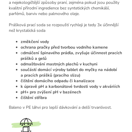
a nejekologičtější způsoby praní, zejména pokud jsou použity
kvalitní přírodní ingredience bez syntetických chemikálií,
parfémů, barviv nebo palmového oleje.
Prášková prací soda se rozpouští rychleji je tedy 3x účinnější
než krystalická soda
změkčení vody
ochrana pračky před tvorbou vodního kamene
o
dmáčení špinavého prádla,
zvyšuje účinnost pracích
prášků a gelů
odmašťování mastných plechů v kuchyni
součástí domácí výroby tablet do myčky na nádobí
a pracích prášků (pracího slizu)
čištění domácího odpadu či kanalizace
k úpravě pH a karbonátové tvrdosti vody v akváriích
pH+ pro zvýšení pH v bazénech
čištění stříbra
Baleno v PE láhvi pro lepší dávkování a delší trvanlivost.