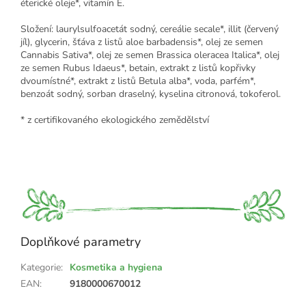
éterické oleje*, vitamín E.
Složení: laurylsulfoacetát sodný, cereálie secale*, illit (červený
jíl), glycerin, šťáva z listů aloe barbadensis*, olej ze semen
Cannabis Sativa*, olej ze semen Brassica oleracea Italica*, olej
ze semen Rubus Idaeus*, betain, extrakt z listů kopřivky
dvoumístné*, extrakt z listů Betula alba*, voda, parfém*,
benzoát sodný, sorban draselný, kyselina citronová, tokoferol.
* z certifikovaného ekologického zemědělství
Doplňkové parametry
Kategorie
:
Kosmetika a hygiena
EAN
:
9180000670012