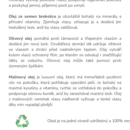
a poskytují jemný, příjemný pocit po umytí.
Olej ze semen brokolice
je obzvláště bohatý na minerály a
přírodní vitamíny. Zjemňuje vlasy, uhlazuje je a dodává jim
hedvábný lesk, aniž by vlasy zatěžoval.
Olivový olej
pomáhá proti lámavosti a třepeným vlasům a
dodává jim nový lesk. Osvědčený domácí lék udržuje vlhkost
ve vlasech a chrání před nadměrným teplem. Olej vytváří
kolem vlasů ochranný film, po kterém se odvalují i znečišťující
látky ze vzduchu. Olivový olej může také pomoci proti
zlomeným špičkám.
Malinový olej
je luxusní olej, který má mimořádně pozitivní
vliv na pokožku, která potřebuje speciální péči. Je bohatý na
mastné kyseliny a vitamíny, rychle se vstřebává do pokožky a
podporuje obnovu buněk, aniž by zanechával mastný lesk. Olej
z malinových semínek vlasy nádherně vyživuje a tenké vlasy
díky nim vypadají plnější.
Obal je na jedné straně udržitelný a 100% recy