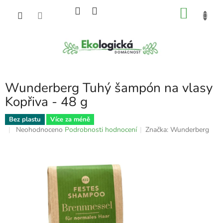
Přejít
NÁKU
na
obsah
KOŠÍK
Wunderberg Tuhý šampón na vlasy
Kopřiva - 48 g
Bez plastu
Více za méně
Průměrné
Neohodnoceno
Podrobnosti hodnocení
Značka:
Wunderberg
hodnocení
produktu
je
0,0
z
5
hvězdiček.