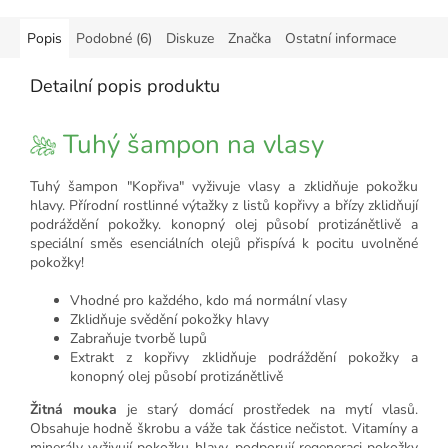
Popis
Podobné (6)
Diskuze
Značka
Ostatní informace
Detailní popis produktu
Tuhý šampon na vlasy
Tuhý šampon "Kopřiva" vyživuje vlasy a zklidňuje pokožku
hlavy. Přírodní rostlinné výtažky z listů kopřivy a břízy zklidňují
podráždění pokožky. konopný olej působí protizánětlivě a
speciální směs esenciálních olejů přispívá k pocitu uvolněné
pokožky!
Vhodné pro každého, kdo má normální vlasy
Zklidňuje svědění pokožky hlavy
Zabraňuje tvorbě lupů
Extrakt z kopřivy zklidňuje podráždění pokožky a
konopný olej působí protizánětlivě
Žitná mouka
je starý domácí prostředek na mytí vlasů.
Obsahuje hodně škrobu a váže tak částice nečistot. Vitamíny a
minerály vyživují pokožku hlavy, podporují regeneraci pokožky