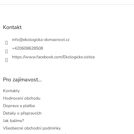
Z
á
p
a
Kontakt
t
í
info
@
ekologicka-domacnost.cz
+420608628508
https://www.facebook.com/Ekologicke.cistice
Pro zajímavost...
Kontakty
Hodnocení obchodu
Doprava a platba
Detaily o přepravcích
Jak balíme?
Všeobecné obchodní podmínky