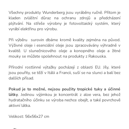
Všechny produkty Wunderberg jsou vyráběny ručně. Přitom je
kladen zvláštní důraz na ochranu zdrojů a předcházení
plýtvání. Na střeše výrobny je fotovoltaický systém, který
vyrábí elektřinu pro výrobu.
Při výběru surovin dbáme kromě kvality zejména na původ.
Výživné oleje i esenciální oleje jsou zpracovávány výhradně v
kvalitě. U slunečnicového oleje a konopného oleje a žitné
mouky se můžete spolehnout na produkty z Rakouska.
Přírodní rostlinné výtažky pocházejí z oblasti EU. Jíly, které
jsou pouřity, se těží v Itálii a Francii, suší se na slunci a balí bez
dalších přísad.
Pokud je to možné, nejsou použity tropické tuky a účinné
látky
. Jedinou výjimkou je koncentrát z aloe vera, bez jehož
hydratačního účinku se výroba nechce obejít, a také povrchově
aktivní látka.
Velikost: 56x56x27 cm