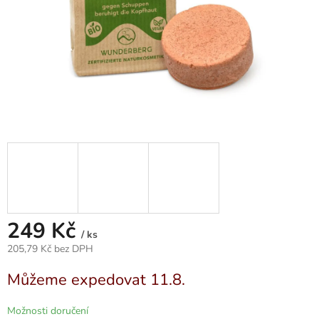
249 Kč
/ ks
205,79 Kč bez DPH
Měrná
Můžeme expedovat 11.8.
cena:
Možnosti doručení