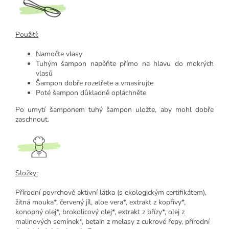
Použití:
Namočte vlasy
Tuhým šampon napěňte přímo na hlavu do mokrých
vlasů
Šampon dobře rozetřete a vmasírujte
Poté šampon důkladně opláchněte
Po umytí šamponem tuhý šampon uložte, aby mohl dobře
zaschnout.
Složky:
Přírodní povrchově aktivní látka (s ekologickým certifikátem),
žitná mouka*, červený jíl, aloe vera*, extrakt z kopřivy*,
konopný olej*, brokolicový olej*, extrakt z břízy*, olej z
malinových semínek*, betain z melasy z cukrové řepy, přírodní