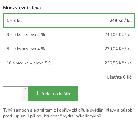
Množstevní sleva
1 - 2 ks
249 Kč
/ ks
3 - 5 ks = sleva 2 %
244,02 Kč
/ ks
6 - 9 ks = sleva 4 %
239,04 Kč
/ ks
10 a více ks = sleva 5 %
236,55 Kč
/ ks
Ušetříte
0 Kč
Přidat do košíku
Tuhý šampon s extraktem z kopřivy zklidňuje svědění hlavy a působí
proti lupům. I při použití denně vydrží několik týdnů.