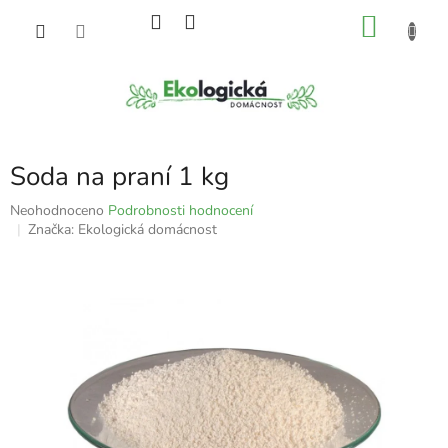
Přejít
NÁKU
na
obsah
KOŠÍK
Soda na praní 1 kg
Průměrné
Neohodnoceno
Podrobnosti hodnocení
hodnocení
Značka:
Ekologická domácnost
produktu
je
0,0
z
5
hvězdiček.