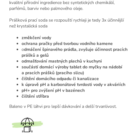
kvalitní přírodní ingredience bez syntetických chemikálií,
parfémů, barviv nebo palmového oleje.
Prášková prací soda se rozpouští rychleji je tedy 3x účinnější
než krystalická soda
změkčení vody
ochrana pračky před tvorbou vodního kamene
o
dmáčení špinavého prádla,
zvyšuje účinnost pracích
prášků a gelů
odmašťování mastných plechů v kuchyni
součástí domácí výroby tablet do myčky na nádobí
a pracích prášků (pracího slizu)
čištění domácího odpadu či kanalizace
k úpravě pH a karbonátové tvrdosti vody v akváriích
pH+ pro zvýšení pH v bazénech
čištění stříbra
Baleno v PE láhvi pro lepší dávkování a delší trvanlivost.