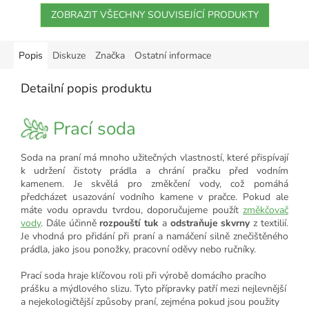
ZOBRAZIT VŠECHNY SOUVISEJÍCÍ PRODUKTY
Popis
Diskuze
Značka
Ostatní informace
Detailní popis produktu
Prací soda
Soda na praní má mnoho užitečných vlastností, které přispívají
k udržení čistoty prádla a chrání pračku před vodním
kamenem. Je skvělá pro změkčení vody, což pomáhá
předcházet usazování vodního kamene v pračce. Pokud ale
máte vodu opravdu tvrdou, doporučujeme použít
změkčovač
vody
. Dále účinně
rozpouští tuk
a
odstraňuje skvrny
z textilií.
Je vhodná pro přidání při praní a namáčení silně znečištěného
prádla, jako jsou ponožky, pracovní oděvy nebo ručníky.
Prací soda hraje klíčovou roli při výrobě domácího pracího
prášku a mýdlového slizu. Tyto přípravky patří mezi nejlevnější
a nejekologičtější způsoby praní, zejména pokud jsou použity