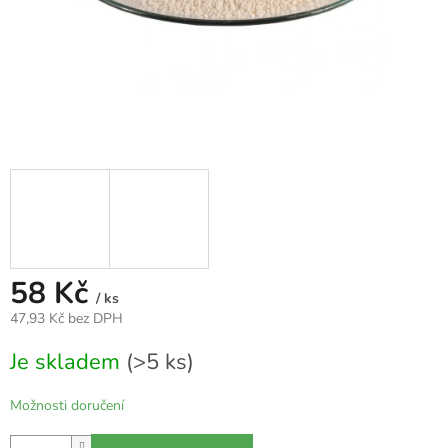
58 Kč
/ ks
47,93 Kč bez DPH
Měrná
Je skladem
(>5 ks)
cena:
Možnosti doručení