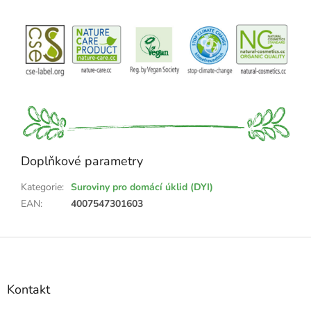
Doplňkové parametry
Kategorie
:
Suroviny pro domácí úklid (DYI)
EAN
:
4007547301603
Z
á
p
a
Kontakt
t