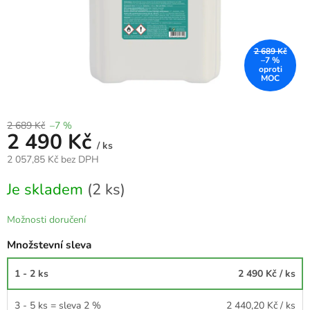
2 689 Kč
–7 %
2 689 Kč
–7 %
2 490 Kč
/ ks
2 057,85 Kč bez DPH
Měrná
Je skladem
(2 ks)
cena:
Možnosti doručení
Množstevní sleva
1 - 2 ks
2 490 Kč
/ ks
3 - 5 ks = sleva 2 %
2 440,20 Kč
/ ks