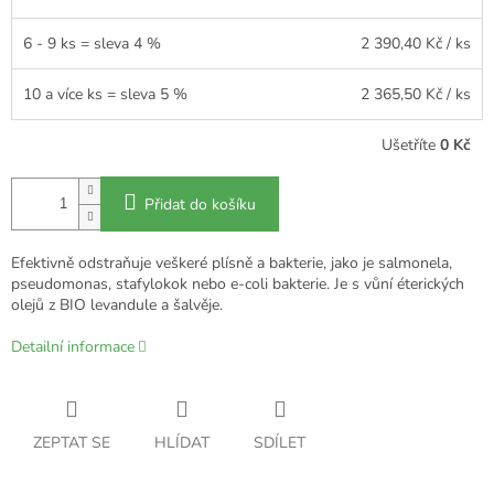
6 - 9 ks = sleva 4 %
2 390,40 Kč
/ ks
10 a více ks = sleva 5 %
2 365,50 Kč
/ ks
Ušetříte
0 Kč
Přidat do košíku
Efektivně odstraňuje veškeré plísně a bakterie, jako je salmonela,
pseudomonas, stafylokok nebo e-coli bakterie. Je s vůní éterických
olejů z BIO levandule a šalvěje.
Detailní informace
ZEPTAT SE
HLÍDAT
SDÍLET