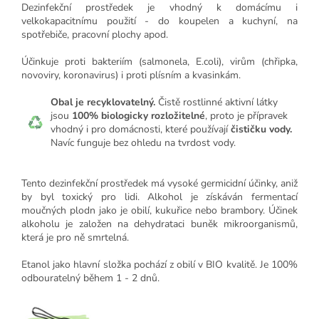
Dezinfekční prostředek je vhodný k domácímu i
velkokapacitnímu použití - do koupelen a kuchyní, na
spotřebiče, pracovní plochy apod.
Účinkuje proti bakteriím (salmonela, E.coli), virům (chřipka,
novoviry, koronavirus) i proti plísním a kvasinkám.
Obal je recyklovatelný.
Čistě rostlinné aktivní látky
jsou
100% biologicky rozložitelné
, proto je přípravek
vhodný i pro domácnosti, které používají
čističku vody.
Navíc funguje bez ohledu na tvrdost vody.
Tento dezinfekční prostředek má vysoké germicidní účinky, aniž
by byl toxický pro lidi. Alkohol je získáván fermentací
moučných plodn jako je obilí, kukuřice nebo brambory. Účinek
alkoholu je založen na dehydrataci buněk mikroorganismů,
která je pro ně smrtelná.
Etanol jako hlavní složka pochází z obilí v BIO kvalitě. Je 100%
odbouratelný během 1 - 2 dnů.