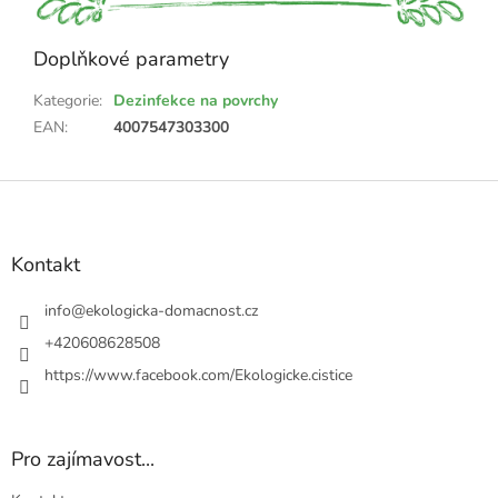
Doplňkové parametry
Kategorie
:
Dezinfekce na povrchy
EAN
:
4007547303300
Z
á
p
a
Kontakt
t
í
info
@
ekologicka-domacnost.cz
+420608628508
https://www.facebook.com/Ekologicke.cistice
Pro zajímavost...