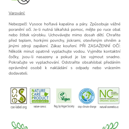
Varování:
Nebezpečí: Vysoce hořlavá kapalina a páry. Způsobuje vážné
poranění očí. Je-li nutná lékařská pomoc, mějte po ruce obal
nebo štítek výrobku. Uchovávejte mimo dosah dětí. Chraňte
před teplem, horkými povrchy, jiskrami, otevřeným ohněm a
jinými zdroji zapálení. Zákaz kouření. PŘI ZASAŽENNÍ OČÍ:
Několik minut opatrně vyplachujte vodou. Vyjměte kontaktní
čočky, jsou-li nasazeny a pokud je lze vyjmout snadno.
Pokračujte ve vyplachování. Odstraňte obsah/obal předáním
oprávněné osobě k nakládání s odpady nebo vrácením
dodavateli.