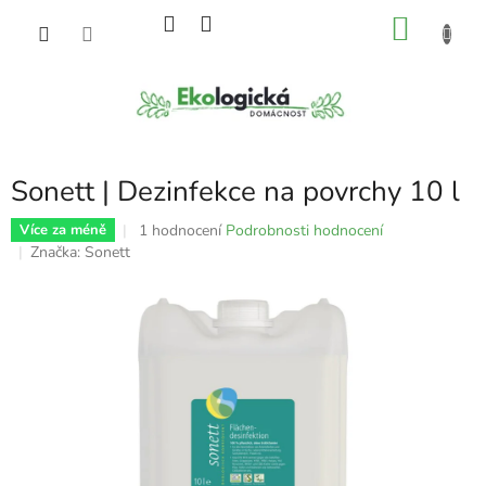
Přejít
NÁKU
na
obsah
KOŠÍK
Sonett | Dezinfekce na povrchy 10 l
Průměrné
1 hodnocení
Podrobnosti hodnocení
Více za méně
hodnocení
Značka:
Sonett
produktu
je
5,0
z
5
hvězdiček.