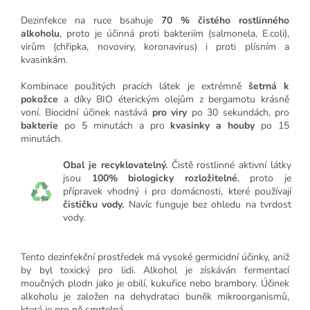
Dezinfekce na ruce bsahuje
70 % čistého rostlinného
alkoholu
, proto je účinná proti bakteriím (salmonela, E.coli),
virům (chřipka, novoviry, koronavirus) i proti plísním a
kvasinkám.
Kombinace použitých pracích látek je extrémně
šetrná k
pokožce
a díky BIO éterickým olejům z bergamotu krásně
voní. Biocidní účinek nastává
pro viry
po 30 sekundách, pro
bakterie
po 5 minutách a pro
kvasinky a houby
po 15
minutách.
Obal je recyklovatelný.
Čistě rostlinné aktivní látky
jsou
100% biologicky rozložitelné
, proto je
přípravek vhodný i pro domácnosti, které používají
čističku vody.
Navíc funguje bez ohledu na tvrdost
vody.
Tento dezinfekční prostředek má vysoké germicidní účinky, aniž
by byl toxický pro lidi. Alkohol je získáván fermentací
moučných plodn jako je obilí, kukuřice nebo brambory. Účinek
alkoholu je založen na dehydrataci buněk mikroorganismů,
která je pro ně smrtelná.