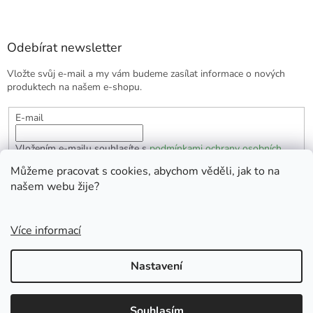
Odebírat newsletter
Vložte svůj e-mail a my vám budeme zasílat informace o nových
produktech na našem e-shopu.
E-mail
Vložením e-mailu souhlasíte s
podmínkami ochrany osobních
údajů
Můžeme pracovat s cookies, abychom věděli, jak to na
našem webu žije?
PŘIHLÁSIT SE
Více informací
Vytvořil Shoptet
Nastavení
Copyright 2026
EKOlogická domácnost
. Všechna práva
Souhlasím
vyhrazena.