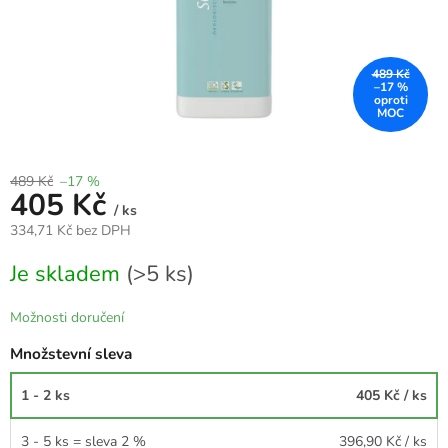
489 Kč
–17 %
489 Kč
–17 %
405 Kč
/ ks
334,71 Kč bez DPH
Měrná
Je skladem
(>5 ks)
cena:
Možnosti doručení
Množstevní sleva
1 - 2 ks
405 Kč
/ ks
3 - 5 ks = sleva 2 %
396,90 Kč
/ ks