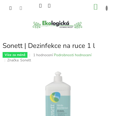
Přejít
NÁKU
na
obsah
KOŠÍK
Sonett | Dezinfekce na ruce 1 l
Průměrné
1 hodnocení
Podrobnosti hodnocení
Více za méně
hodnocení
Značka:
Sonett
produktu
je
4,0
z
5
hvězdiček.