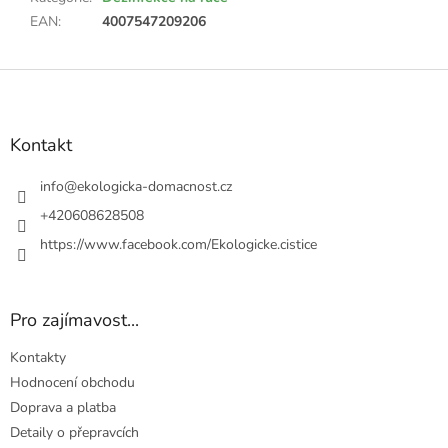
EAN
:
4007547209206
Z
á
p
a
Kontakt
t
í
info
@
ekologicka-domacnost.cz
+420608628508
https://www.facebook.com/Ekologicke.cistice
Pro zajímavost...
Kontakty
Hodnocení obchodu
Doprava a platba
Detaily o přepravcích