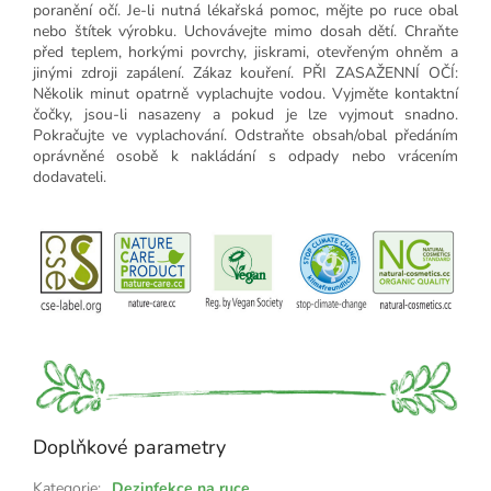
poranění očí. Je-li nutná lékařská pomoc, mějte po ruce obal
nebo štítek výrobku. Uchovávejte mimo dosah dětí. Chraňte
před teplem, horkými povrchy, jiskrami, otevřeným ohněm a
jinými zdroji zapálení. Zákaz kouření. PŘI ZASAŽENNÍ OČÍ:
Několik minut opatrně vyplachujte vodou. Vyjměte kontaktní
čočky, jsou-li nasazeny a pokud je lze vyjmout snadno.
Pokračujte ve vyplachování. Odstraňte obsah/obal předáním
oprávněné osobě k nakládání s odpady nebo vrácením
dodavateli.
Doplňkové parametry
Kategorie
:
Dezinfekce na ruce