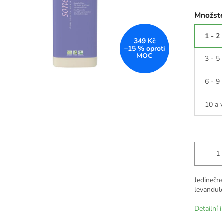
Množste
1 - 2
349 Kč
–15 %
3 - 5
6 - 9
10 a 
Jedinečn
levandule
Detailní 