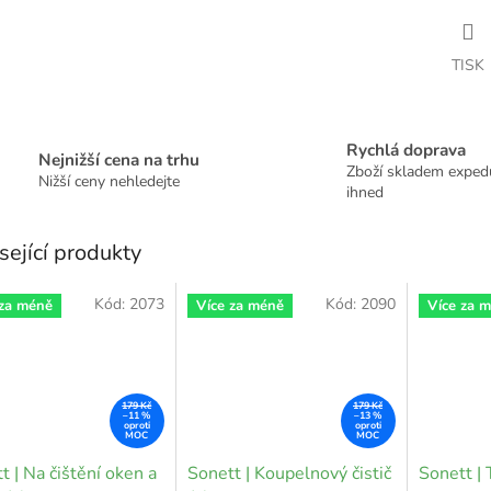
TISK
Rychlá doprava
Nejnižší cena na trhu
Zboží skladem expe
Nižší ceny nehledejte
ihned
sející produkty
Kód:
2073
Kód:
2090
 za méně
Více za méně
Více za 
179 Kč
179 Kč
–11 %
–13 %
t | Na čištění oken a
Sonett | Koupelnový čistič
Sonett |