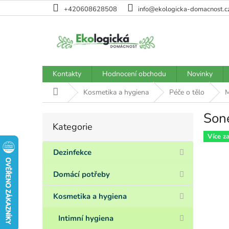
Přejít
+420608628508
info@ekologicka-domacnost.c
na
obsah
Kontakty
Hodnocení obchodu
Novinky
Domů
Kosmetika a hygiena
Péče o tělo
M
Sone
P
Kategorie
Přeskočit
o
kategorie
Více z
s
t
Dezinfekce
r
a
Domácí potřeby
n
n
Kosmetika a hygiena
í
p
Intimní hygiena