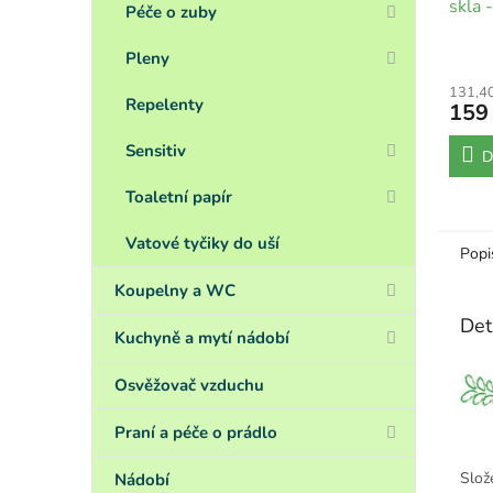
skla -
Péče o zuby
Pleny
131,4
Repelenty
159
Sensitiv
D
Toaletní papír
Vatové tyčiky do uší
Popi
Koupelny a WC
Det
Kuchyně a mytí nádobí
Osvěžovač vzduchu
Praní a péče o prádlo
Slož
Nádobí