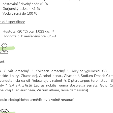
pěstování / divoký sběr <1 %
Gurjunský balzám <1 %
Voda vířená do 100 %
nické specifikace
Hustota: (20 °C) cca. 1,023 g/cm³
Hodnota pH: nezředěný cca. 8,5-9
ní:
, Olivát draselný *, Kokosan draselný *, Alkylpolyglukosid C8 -
oside, Lauryl Glucoside), Alcohol denat., Glycerin *, Sodium Drascit Citr
avandula hybrida oil *(obsahuje Linalool *), Dipterocarpus turbinatus , 
ady * (extrakt z listů Laurus nobilis, guma Boswellia serrata, Gold,
ha, olej Oleo europaea, Viscum album, Rosa damascena)
odukt ekologického zemědělství / volně rostoucí