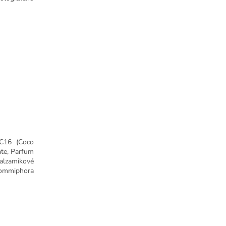
 C16 (Coco
ate, Parfum
Balzamikové
 Commiphora