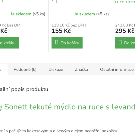
 1 l
1 l
ruce rozm
Je skladem
(>5 ks)
Je skladem
(>5 ks)
0 Kč bez DPH
128,10 Kč bez DPH
243,80 Kč
 Kč
155 Kč
295 Kč
o košíku
Do košíku
Do ko
s
Podobné (6)
Diskuze
Značka
Ostatní informace
ailní popis produktu
Sonett tekuté mýdlo na ruce s levand
ení s pečujícím kokosovým a olivovým olejem nedráždí pokožku.