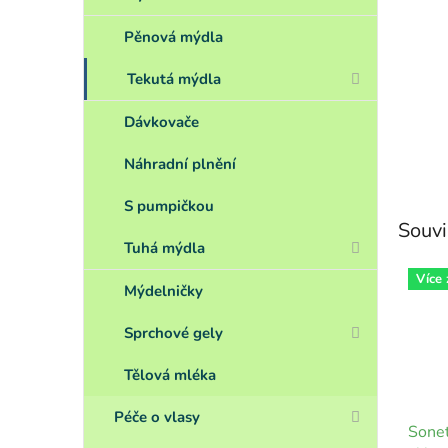
Pěnová mýdla
Tekutá mýdla
Dávkovače
Náhradní plnění
S pumpičkou
Souvi
Tuhá mýdla
Více
Mýdelničky
Sprchové gely
Tělová mléka
Péče o vlasy
Sonet