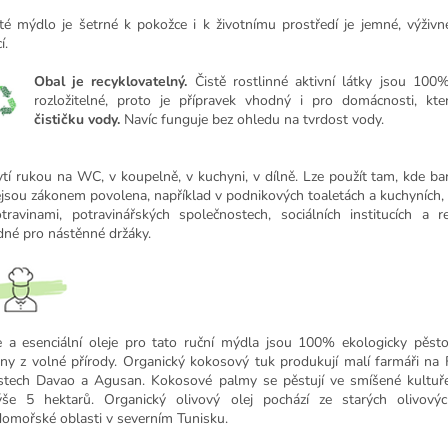
té mýdlo je šetrné k pokožce i k životnímu prostředí je jemné, výživn
í.
Obal je recyklovatelný.
Čistě rostlinné aktivní látky jsou 100%
rozložitelné, proto je přípravek vhodný i pro domácnosti, kter
čističku vody.
Navíc funguje bez ohledu na tvrdost vody.
tí rukou na WC, v koupelně, v kuchyni, v dílně. Lze použít tam, kde b
nejsou zákonem povolena, například v podnikových toaletách a kuchyních
travinami, potravinářských společnostech, sociálních institucích a re
né pro nástěnné držáky.
e a esenciální oleje pro tato ruční mýdla jsou 100% ekologicky pěs
ány z volné přírody. Organický kokosový tuk produkují malí farmáři na F
stech Davao a Agusan. Kokosové palmy se pěstují ve smíšené kultuře
ýše 5 hektarů. Organický olivový olej pochází ze starých olivový
domořské oblasti v severním Tunisku.