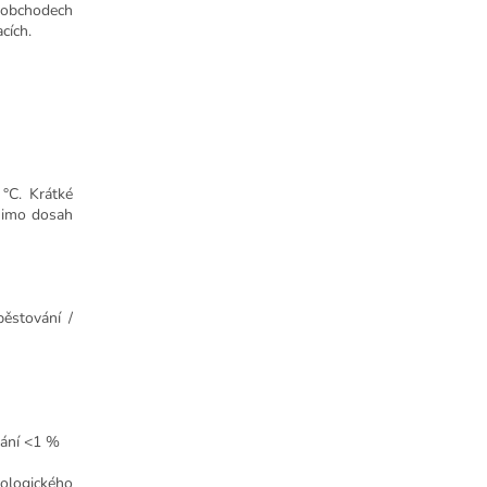
, obchodech
cích.
°C. Krátké
mimo dosah
ěstování /
vání <1 %
kologického