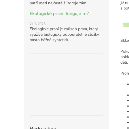
již 
patří mezi nejčastější zdroje zám...
s po
Ekologické praní: funguje to?
21.6.2026
Ekologické praní je způsob praní, který
využívá biologicky odbouratelné složky
místo běžné syntetick...
Skla
Poku
pokl
dětí
Proh
Rady a tipy