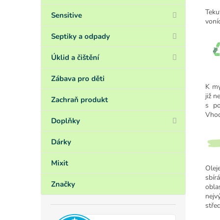
Teku
Sensitive
voníc
Septiky a odpady
Úklid a čištění
Zábava pro děti
K my
již 
Zachraň produkt
s po
Vhod
Doplňky
Dárky
Mixit
Olej
sbír
Značky
obla
nejv
stře