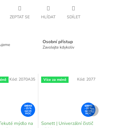
ZEPTAT SE
HLÍDAT
SDÍLET
Osobní přístup
dujeme
Zavolejte kdykoliv
Kód:
2070A35
Kód:
2077
méně
Více za méně
349 Kč
109 Kč
Další
–15 %
–18 %
produkt
 Tekuté mýdlo na
Sonett | Univerzální čistič