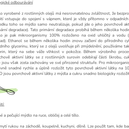
ogické odbourávání
o vyrobené z rostlinných olejů má nesrovnatelnou zvláštnost, že bezpr
ití vstupuje do spojení s vápnem, které je vždy přítomno v odpadníc
edku toho se mýdlo samo neutralizuje, pokud jde o jeho povrchově akt
mární degradace). Tato primární degradace probíhá během několika hod
o je pak mikroorganismy 100% rozloženo na oxid uhličitý a vodu (
lad). Ethanol se během několika hodin znovu začlení do přírodního c
odního glycerinu, který se z olejů uvolňuje při zmýdelnění, používáme tak
erin, který na sebe váže vlhkost v pokožce. Během výrobního proce
chově aktivní látky se z rostlinných surovin odebírají části škrobu, cu
é jsou však zcela zachovány ve své přirozené struktuře. Pro mikroorgani
tivně snadné rychle a úplně rozložit tyto povrchově aktivní látky na 
 jsou povrchově aktivní látky z mýdla a cukru snadno biologicky rozložit
tí:
 a pečující mýdlo na ruce, obličej a celé tělo.
mytí rukou na záchodě, koupelně, kuchyni, dílně. Lze použít tam, kde b