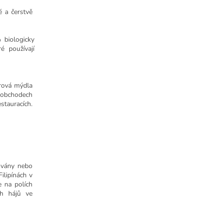
é a čerstvě
 biologicky
é používají
arová mýdla
, obchodech
stauracích.
továny nebo
ilipínách v
 na polích
ch hájů ve