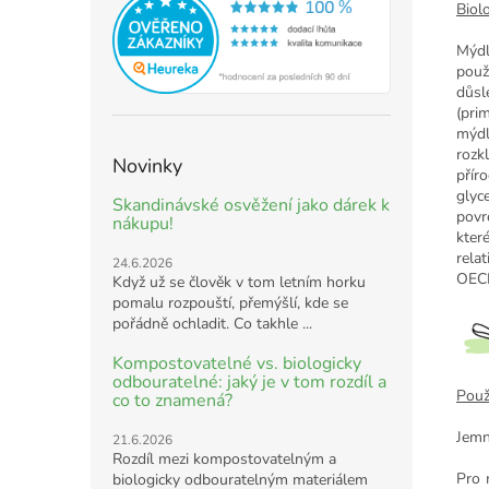
Biol
Mýdl
použ
důsl
(pri
mýdl
rozk
Novinky
přír
glyc
Skandinávské osvěžení jako dárek k
povr
nákupu!
kter
rela
24.6.2026
OECD
Když už se člověk v tom letním horku
pomalu rozpouští, přemýšlí, kde se
pořádně ochladit. Co takhle ...
Kompostovatelné vs. biologicky
odbouratelné: jaký je v tom rozdíl a
Použi
co to znamená?
Jemné
21.6.2026
Rozdíl mezi kompostovatelným a
Pro 
biologicky odbouratelným materiálem