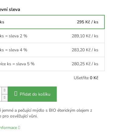
vní sleva
 ks
295 Kč
/ ks
 ks = sleva 2 %
289,10 Kč
/ ks
 ks = sleva 4 %
283,20 Kč
/ ks
více ks = sleva 5 %
280,25 Kč
/ ks
Ušetříte
0 Kč
Přidat do košíku
é jemné a pečující mýdlo s BIO éterickým olejem z
 pro osvěžující vůni.
informace