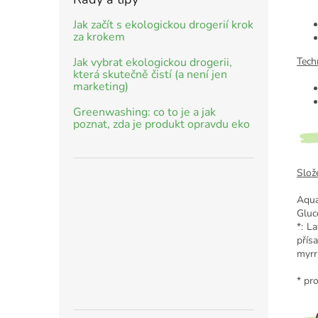
Jak začít s ekologickou drogerií krok
za krokem
Tech
Jak vybrat ekologickou drogerii,
která skutečně čistí (a není jen
marketing)
Greenwashing: co to je a jak
poznat, zda je produkt opravdu eko
Slože
Aqua
Gluc
*: L
přís
myrr
* pr