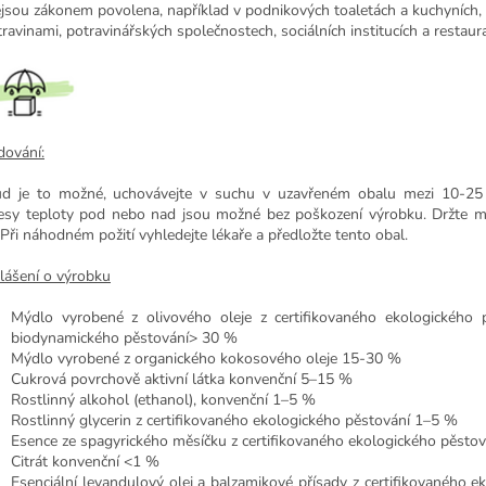
nejsou zákonem povolena, například v podnikových toaletách a kuchyních
travinami, potravinářských společnostech, sociálních institucích a restaura
dování:
d je to možné, uchovávejte v suchu v uzavřeném obalu mezi 10-25 
esy teploty pod nebo nad jsou možné bez poškození výrobku. Držte 
. Při náhodném požití vyhledejte lékaře a předložte tento obal.
lášení o výrobku
Mýdlo vyrobené z olivového oleje z certifikovaného ekologického p
biodynamického pěstování> 30 %
Mýdlo vyrobené z organického kokosového oleje 15-30 %
Cukrová povrchově aktivní látka konvenční 5–15 %
Rostlinný alkohol (ethanol), konvenční 1–5 %
Rostlinný glycerin z certifikovaného ekologického pěstování 1–5 %
Esence ze spagyrického měsíčku z certifikovaného ekologického pěsto
Citrát konvenční <1 %
Esenciální levandulový olej a balzamikové přísady z certifikovaného e