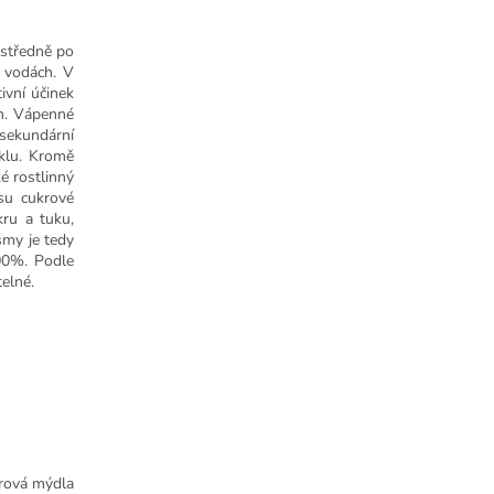
ostředně po
h vodách. V
ivní účinek
in. Vápenné
sekundární
yklu. Kromě
é rostlinný
su cukrové
kru a tuku,
smy je tedy
100%. Podle
elné.
arová mýdla