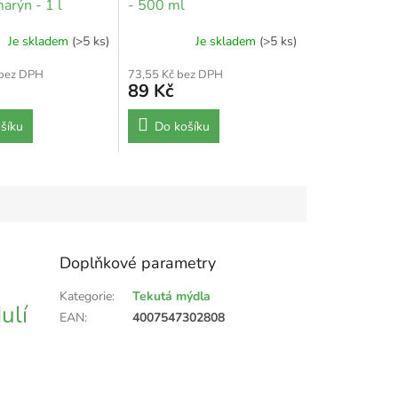
arýn - 1 l
- 500 ml
Je skladem
(>5 ks)
Je skladem
(>5 ks)
 bez DPH
73,55 Kč bez DPH
89 Kč
šíku
Do košíku
Doplňkové parametry
Kategorie
:
Tekutá mýdla
ulí
EAN
:
4007547302808