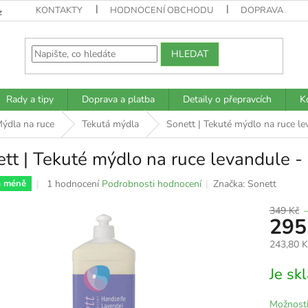
KONTAKTY
HODNOCENÍ OBCHODU
DOPRAVA A PL
z
HLEDAT
Rady a tipy
Doprava a platba
Detaily o přepravcích
K
ýdla na ruce
Tekutá mýdla
Sonett | Tekuté mýdlo na ruce le
tt | Tekuté mýdlo na ruce levandule - 
Průměrné
1 hodnocení
Podrobnosti hodnocení
Značka:
Sonett
a méně
hodnocení
produktu
349 Kč
295
je
5,0
243,80 
z
5
Měrná
Je s
hvězdiček.
cena:
Možnosti