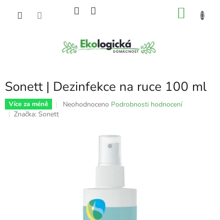
Přejít
NÁKU
na
obsah
KOŠÍK
Sonett | Dezinfekce na ruce 100 ml
Průměrné
Neohodnoceno
Podrobnosti hodnocení
Více za méně
hodnocení
Značka:
Sonett
produktu
je
0,0
z
5
hvězdiček.