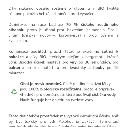
Díky nízkému obsahu roslinného glycerinu v BIO kvalitě
zůstane pokožka hebká a chráněná proti vysušení.
Dezinfekce na ruce bsahuje
70 % čistého rostlinného
alkoholu
, proto je účinná proti bakteriím (salmonela, E.coli),
virům (chřipka, novoviry, koronavirus) i proti plísním a
kvasinkám.
Kombinace použitých pracích látek je extrémně
šetrná k
pokožce
a díky BIO éterickým olejům z bergamotu krásně
voní. Biocidní účinek nastává
pro viry
po 30 sekundách, pro
bakterie
po 5 minutách a pro
kvasinky a houby
po 15
minutách.
Obal je recyklovatelný.
Čistě rostlinné aktivní látky
jsou
100% biologicky rozložitelné
, proto je přípravek
vhodný i pro domácnosti, které používají
čističku vody.
Navíc funguje bez ohledu na tvrdost vody.
Tento dezinfekční prostředek má vysoké germicidní účinky, aniž
by byl toxický pro lidi. Alkohol je získáván fermentací
moučných plodn jako je obilí, kukuřice nebo brambory. Účinek