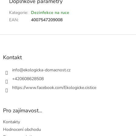
Doplňkové parametry
Kategorie
:
Dezinfekce na ruce
EAN
:
4007547209008
Z
á
p
a
Kontakt
t
í
info
@
ekologicka-domacnost.cz
+420608628508
https://www.facebook.com/Ekologicke.cistice
Pro zajímavost...
Kontakty
Hodnocení obchodu