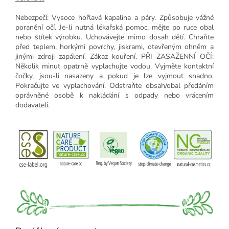
Nebezpečí: Vysoce hořlavá kapalina a páry. Způsobuje vážné
poranění očí. Je-li nutná lékařská pomoc, mějte po ruce obal
nebo štítek výrobku. Uchovávejte mimo dosah dětí. Chraňte
před teplem, horkými povrchy, jiskrami, otevřeným ohněm a
jinými zdroji zapálení. Zákaz kouření. PŘI ZASAŽENNÍ OČÍ:
Několik minut opatrně vyplachujte vodou. Vyjměte kontaktní
čočky, jsou-li nasazeny a pokud je lze vyjmout snadno.
Pokračujte ve vyplachování. Odstraňte obsah/obal předáním
oprávněné osobě k nakládání s odpady nebo vrácením
dodavateli.