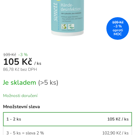
109 Kč
–3 %
109 Kč
–3 %
105 Kč
/ ks
86,78 Kč bez DPH
Měrná
Je skladem
(>5 ks)
cena:
Možnosti doručení
Množstevní sleva
1 - 2 ks
105 Kč
/ ks
3 - 5 ks = sleva 2 %
102,90 Kč
/ ks