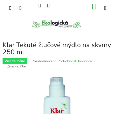
Přejít
NÁKU
na
obsah
KOŠÍK
Klar Tekuté žlučové mýdlo na skvrny
250 ml
Průměrné
Neohodnoceno
Podrobnosti hodnocení
Více za méně
hodnocení
Značka:
Klar
produktu
je
0,0
z
5
hvězdiček.