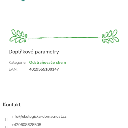
Doplňkové parametry
Kategorie
:
Odstraňovače skvrn
EAN
:
4019555100147
Z
á
p
a
Kontakt
t
í
info
@
ekologicka-domacnost.cz
+420608628508