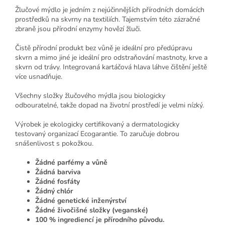
Žlučové mýdlo je jedním z nejúčinnějších přírodních domácích
prostředků na skvrny na textiliích. Tajemstvím této zázračné
zbraně jsou přírodní enzymy hovězí žluči.
Čistě přírodní produkt bez vůně je ideální pro předúpravu
skvrn a mimo jiné je ideální pro odstraňování mastnoty, krve a
skvrn od trávy. Integrovaná kartáčová hlava láhve čištění ještě
více usnadňuje.
Všechny složky žlučového mýdla jsou biologicky
odbouratelné, takže dopad na životní prostředí je velmi nízký.
Výrobek je ekologicky certifikovaný a dermatologicky
testovaný organizací Ecogarantie. To zaručuje dobrou
snášenlivost s pokožkou.
Žádné parfémy a vůně
Žádná barviva
Žádné fosfáty
Žádný chlór
Žádné genetické inženýrství
Žádné živočišné složky (veganské)
100 % ingrediencí je přírodního původu.