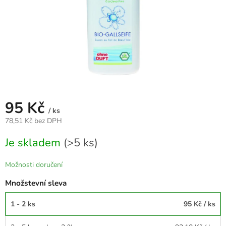
95 Kč
/ ks
78,51 Kč bez DPH
Měrná
Je skladem
(>5 ks)
cena:
Možnosti doručení
Množstevní sleva
1 - 2 ks
95 Kč
/ ks