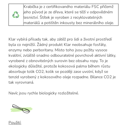
Krabička je z certifikovaného materiálu FSC přičemž
jeho původ je ze dřeva, které se těží v odpovědném
lesnictví.
Štítek je vyroben z recyklovatelných
materiálů a potištěn inkousty bez minerálního oleje.
Klar vybírá přísady tak, aby zátěž pro lidi a životní prostředí
byla co nejnižší. Žádný produkt Klar neobsahuje fosfáty,
enzymy nebo perboritany. Místo toho jsou požity vysoce
kvalitní, zvláště snadno odbouratelné povrchově aktivní látky,
vyrobené z obnovitelných surovin bez obsahu ropy. To je
ekologicky důležité, protože kokosová palma během růstu
absorbuje tolik CO2, kolik se později zase uvolní, když se
tenzid vyrobený z kokosového oleje rozpadne. Bilance CO2 je
tak vyrovnaná.
Navíc jsou rychle biologicky rozložitelné.
Použití: