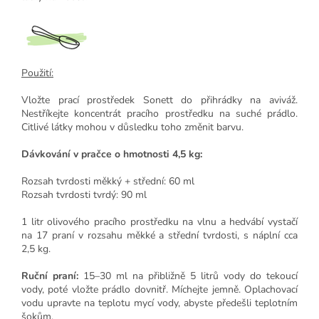
Použití:
Vložte prací prostředek Sonett do přihrádky na aviváž.
Nestříkejte koncentrát pracího prostředku na suché prádlo.
Citlivé látky mohou v důsledku toho změnit barvu.
Dávkování v pračce o hmotnosti 4,5 kg:
Rozsah tvrdosti měkký + střední: 60 ml
Rozsah tvrdosti tvrdý: 90 ml
1 litr olivového pracího prostředku na vlnu a hedvábí vystačí
na 17 praní v rozsahu měkké a střední tvrdosti, s náplní cca
2,5 kg.
Ruční praní:
15–30 ml na přibližně 5 litrů vody do tekoucí
vody, poté vložte prádlo dovnitř. Míchejte jemně. Oplachovací
vodu upravte na teplotu mycí vody, abyste předešli teplotním
šokům.