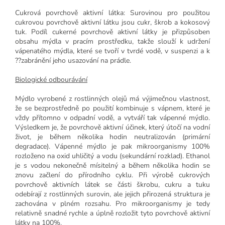
Cukrová povrchově aktivní látka: Surovinou pro použitou
cukrovou povrchově aktivní látku jsou cukr, škrob a kokosový
tuk. Podíl cukerné povrchově aktivní látky je přizpůsoben
obsahu mýdla v pracím prostředku, takže slouží k udržení
vápenatého mýdla, které se tvoří v tvrdé vodě, v suspenzi a k
??zabránění jeho usazování na prádle.
Biologické odbourávání
Mýdlo vyrobené z rostlinných olejů má výjimečnou vlastnost,
že se bezprostředně po použití kombinuje s vápnem, které je
vždy přítomno v odpadní vodě, a vytváří tak vápenné mýdlo.
Výsledkem je, že povrchově aktivní účinek, který útočí na vodní
život, je během několika hodin neutralizován (primární
degradace). Vápenné mýdlo je pak mikroorganismy 100%
rozloženo na oxid uhličitý a vodu (sekundární rozklad). Ethanol
je s vodou nekonečně mísitelný a během několika hodin se
znovu začlení do přírodního cyklu. Při výrobě cukrových
povrchově aktivních látek se části škrobu, cukru a tuku
odebírají z rostlinných surovin, ale jejich přirozená struktura je
zachována v plném rozsahu. Pro mikroorganismy je tedy
relativně snadné rychle a úplně rozložit tyto povrchově aktivní
látky na 100%.