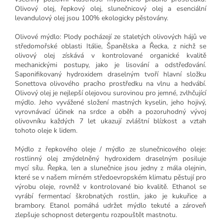
Olivový olej, řepkový olej, slunečnicový olej a esenciální
levandulový olej jsou 100% ekologicky pěstovány.
Olivové mýdlo: Plody pocházejí ze staletých olivových hájů ve
středomořské oblasti Itálie, Španělska a Řecka, z nichž se
olivový olej získává v kontrolované organické kvalitě
mechanickými postupy, jako je lisování a odstřeďování.
Saponifikovaný hydroxidem draselným tvoří hlavní složku
Sonettova olivového pracího prostředku na vlnu a hedvábí.
Olivový olej je nejlepší olejovou surovinou pro jemné, zvlhčující
mýdlo. Jeho vyvážené složení mastných kyselin, jeho hojivý,
vyrovnávací účinek na srdce a oběh a pozoruhodný vývoj
olivovníku každých 7 let ukazují zvláštní blízkost a vztah
tohoto oleje k lidem.
Mýdlo z řepkového oleje / mýdlo ze slunečnicového oleje:
rostlinný olej zmýdelněný hydroxidem draselným posiluje
mycí sílu. Řepka, len a slunečnice jsou jedny z mála olejnin,
které se v našem mírném středoevropském klimatu pěstují pro
výrobu oleje, rovněž v kontrolované bio kvalitě. Ethanol se
vyrábí fermentací škrobnatých rostlin, jako je kukuřice a
brambory. Etanol pomáhá udržet mýdlo tekuté a zároveň
zlepšuje schopnost detergentu rozpouštět mastnotu.