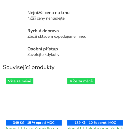
Nejnižší cena na trhu
Nižší ceny nehledejte
Rychlá doprava
Zboží skladem expedujeme ihned
Osobní přístup
Zavolejte kdykoliv
Související produkty
Více za méně
Více za méně
349 Kč
–15 %
139 Kč
–10 %
Sonett | Tekuté mýdlo na
Sonett | Tekutý prostředek