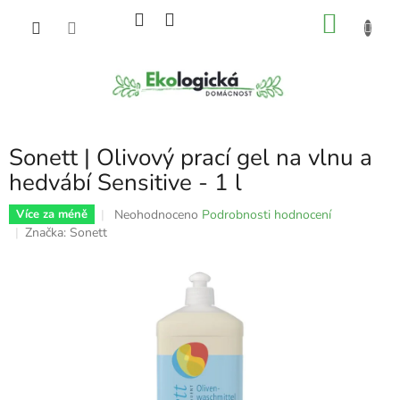
Přejít
NÁKU
na
obsah
KOŠÍK
Sonett | Olivový prací gel na vlnu a
hedvábí Sensitive - 1 l
Průměrné
Neohodnoceno
Podrobnosti hodnocení
Více za méně
hodnocení
Značka:
Sonett
produktu
je
0,0
z
5
hvězdiček.