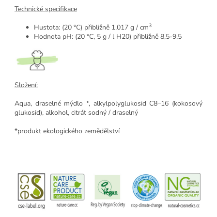
Technické specifikace
3
Hustota: (20 °C) přibližně 1,017 g / cm
Hodnota pH: (20 °C, 5 g / l H20) přibližně 8,5-9,5
Složení:
Aqua, draselné mýdlo *, alkylpolyglukosid C8–16 (kokosový
glukosid), alkohol, citrát sodný / draselný
*produkt ekologického zemědělství