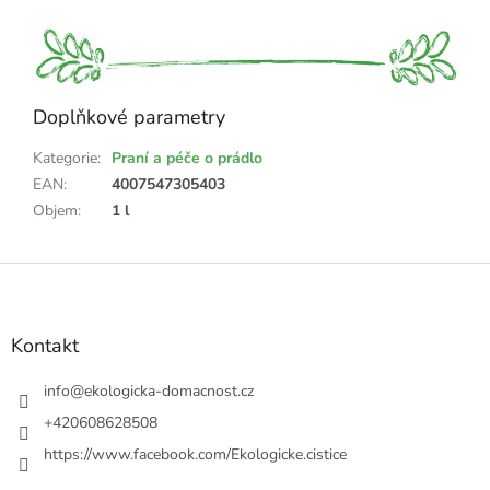
Doplňkové parametry
Kategorie
:
Praní a péče o prádlo
EAN
:
4007547305403
Objem
:
1 l
Z
á
p
a
Kontakt
t
í
info
@
ekologicka-domacnost.cz
+420608628508
https://www.facebook.com/Ekologicke.cistice