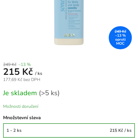
249 Kč
–13 %
249 Kč
–13 %
215 Kč
/ ks
177,69 Kč bez DPH
Měrná
Je skladem
(>5 ks)
cena:
Možnosti doručení
Množstevní sleva
1 - 2 ks
215 Kč
/ ks