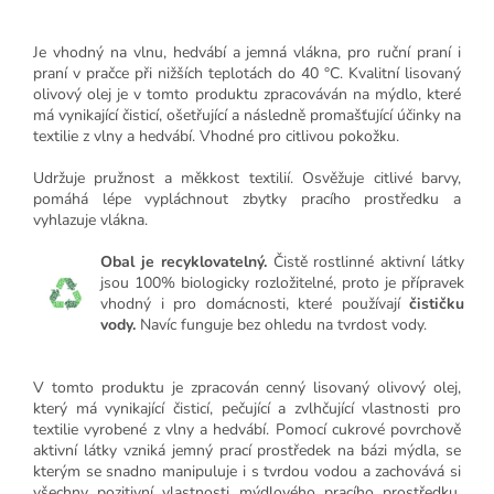
Je vhodný na vlnu, hedvábí a jemná vlákna, pro ruční praní i
praní v pračce při nižších teplotách do 40 °C. Kvalitní lisovaný
olivový olej je v tomto produktu zpracováván na mýdlo, které
má vynikající čisticí, ošetřující a následně promašťující účinky na
textilie z vlny a hedvábí. Vhodné pro citlivou pokožku.
Udržuje pružnost a měkkost textilií. Osvěžuje citlivé barvy,
pomáhá lépe vypláchnout zbytky pracího prostředku a
vyhlazuje vlákna.
Obal je recyklovatelný.
Čistě rostlinné aktivní látky
jsou 100% biologicky rozložitelné, proto je přípravek
vhodný i pro domácnosti, které používají
čističku
vody.
Navíc funguje bez ohledu na tvrdost vody.
V tomto produktu je zpracován cenný lisovaný olivový olej,
který má vynikající čisticí, pečující a zvlhčující vlastnosti pro
textilie vyrobené z vlny a hedvábí. Pomocí cukrové povrchově
aktivní látky vzniká jemný prací prostředek na bázi mýdla, se
kterým se snadno manipuluje i s tvrdou vodou a zachovává si
všechny pozitivní vlastnosti mýdlového pracího prostředku.