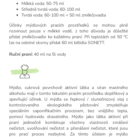
Měkká voda: 50-75 ml
Středně tvrdá voda: 60-100 ml
Tvrdá voda: 60-100 ml + 50 ml změkčovadla
Účinky mýdlových pracích prostředků se mohou plně
rozvinout pouze v měkké vodě, z toho důvodu je důležité
přidat změkčovadlo ke každému praní. Při teplotách od 50 °C
lze na odolné skvrny přidat 60 ml bělidla SONETT.
Ruční praní:
40 ml na 5l vody
Mýdlo, cukrová povrchově aktivní látka a síran mastného
alkoholu mají v tomto tekutém pracím prostředku doplňkový a
zpevňující účinek. U mýdla se řepkový / slunečnicový olej z
kontrolovaného ekologického pěstování zmydelňuje
speciálním saponifikačním procesem, bez vnějšího tepla,
pomocí hydroxidu draselného. Mýdlo jako látka aktivní při
praní jedinečně kombinuje všechny vlastnosti smáčení
nečistot, uvolňování nečistot a přenášení nečistot, které jsou
pro prací proces nezbytné. Za tímto účelem je mýdlo