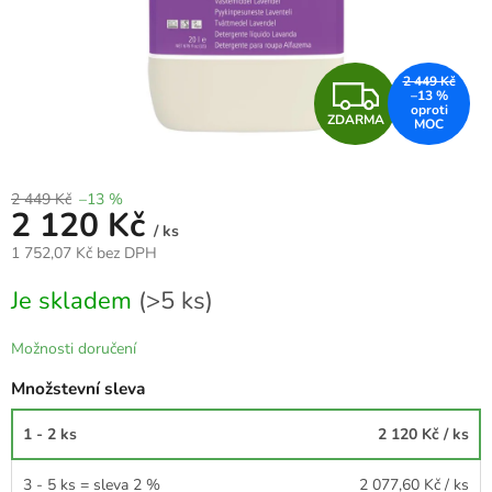
Z
2 449 Kč
–13 %
ZDARMA
D
A
2 449 Kč
–13 %
2 120 Kč
R
/ ks
1 752,07 Kč bez DPH
M
Měrná
Je skladem
(>5 ks)
cena:
A
Možnosti doručení
Množstevní sleva
1 - 2 ks
2 120 Kč
/ ks
3 - 5 ks = sleva 2 %
2 077,60 Kč
/ ks