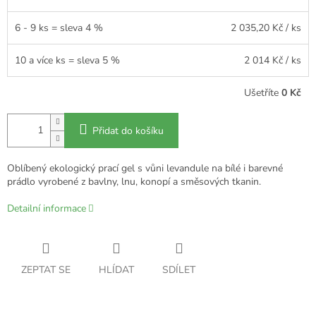
6 - 9 ks = sleva 4 %
2 035,20 Kč
/ ks
10 a více ks = sleva 5 %
2 014 Kč
/ ks
Ušetříte
0 Kč
Přidat do košíku
Oblíbený ekologický prací gel s vůni levandule na bílé i barevné
prádlo vyrobené z bavlny, lnu, konopí a směsových tkanin.
Detailní informace
ZEPTAT SE
HLÍDAT
SDÍLET