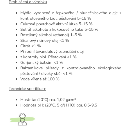
Prohlášení o výrobku
Mýdlo vyrobené z řepkového / slunečnicového oleje z
kontrolovaného biol. pěstování 5–15 %
Cukrová povrchově aktivní látka 5–15 %
Sulfát alkoholu z kokosového tuku 5–15 %
Rostlinný alkohol (ethanol) 1–5 %
Síranový ricinový olej <1 %
Citrát <1 %
Přírodní levandulový esenciální olej
z kontroly biol. Pěstování <1 %
Gurjunský balzám <1 %
Balzamikové přísady z kontrolovaného ekologického
pěstování / divoký sběr <1 %
Voda vířená až 100 %
Technické specifikace
Hustota: (20°C) cca. 1,02 g/cm³
Hodnota pH: (20°C, 5 g/l H?O) cca. 8,5-9,5