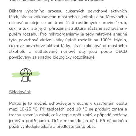
Během výrobního procesu cukerných povrchově aktivních
látek, síranu kokosového mastného alkoholu a sulfátovaného
ricinového oleje se odstraní části rostlinných surovin škrob,
cukr a tuk, ale jejich přirozená struktura zůstane zachována v
plném rozsahu. Pro mikroorganismy je tedy relativně snadné
tyto povrchově aktivní látky úplně rozložit na 100%. Mýdlo,
cukrové povrchově aktivní látky, síran kokosového mastného
alkoholu a sulfátovaný ricinový olej jsou podle OECD
považovány za snadno biologicky rozložitelné.
Skladování:
Pokud je to možné, uchovávejte v suchu v uzavřeném obalu
mezi 10-25 °C. Při teplotách pod 10 °C se produkt změní a
trochu zpevní a zakalí, což v teple opět zmizí, v případě potřeby
jemným protřepáním. Držte mimo dosah dětí. Při náhodném
požití vyhledejte lékaře a předložte tento obal.