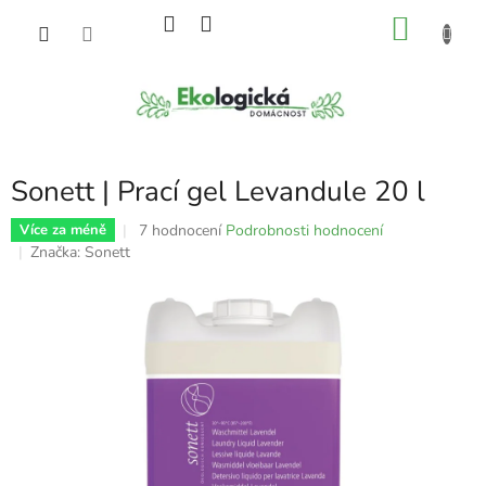
Přejít
NÁKU
na
obsah
KOŠÍK
Sonett | Prací gel Levandule 20 l
Průměrné
7 hodnocení
Podrobnosti hodnocení
Více za méně
hodnocení
Značka:
Sonett
produktu
je
4,4
z
5
hvězdiček.