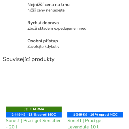
Nejnižší cena na trhu
Nižší ceny nehledejte
Rychlá doprava
Zboží skladem expedujeme ihned
Osobní přístup
Zavolejte kdykoliv
Související produkty
ZDARMA
Z
D
2 449 Kč
–13 %
1 349 Kč
–16 %
A
Sonett | Prací gel Sensitive
Sonett | Prací gel
R
M
- 20 l
Levandule 10 l