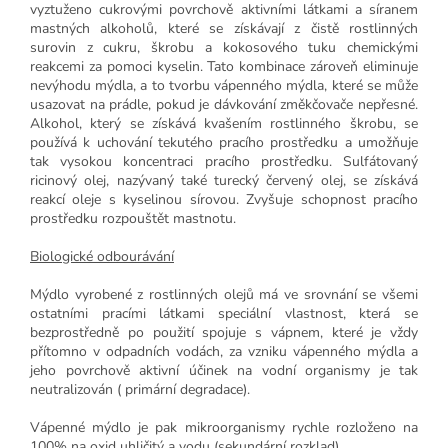
vyztuženo cukrovými povrchově aktivními látkami a síranem
mastných alkoholů, které se získávají z čistě rostlinných
surovin z cukru, škrobu a kokosového tuku chemickými
reakcemi za pomoci kyselin. Tato kombinace zároveň eliminuje
nevýhodu mýdla, a to tvorbu vápenného mýdla, které se může
usazovat na prádle, pokud je dávkování změkčovače nepřesné.
Alkohol, který se získává kvašením rostlinného škrobu, se
používá k uchování tekutého pracího prostředku a umožňuje
tak vysokou koncentraci pracího prostředku. Sulfátovaný
ricinový olej, nazývaný také turecký červený olej, se získává
reakcí oleje s kyselinou sírovou. Zvyšuje schopnost pracího
prostředku rozpouštět mastnotu.
Biologické odbourávání
Mýdlo vyrobené z rostlinných olejů má ve srovnání se všemi
ostatními pracími látkami speciální vlastnost, která se
bezprostředně po použití spojuje s vápnem, které je vždy
přítomno v odpadních vodách, za vzniku vápenného mýdla a
jeho povrchově aktivní účinek na vodní organismy je tak
neutralizován ( primární degradace).
Vápenné mýdlo je pak mikroorganismy rychle rozloženo na
100% na oxid uhličitý a vodu (sekundární rozklad).