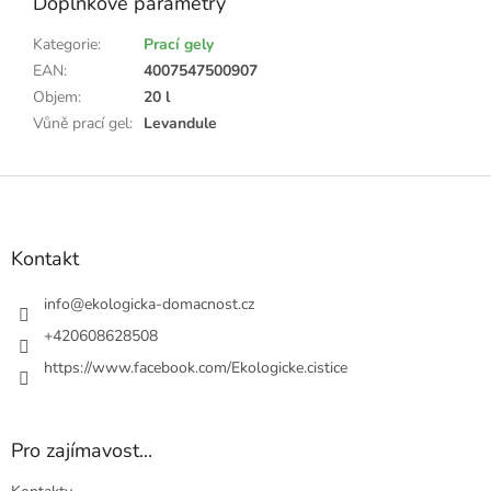
Doplňkové parametry
Kategorie
:
Prací gely
EAN
:
4007547500907
Objem
:
20 l
Vůně prací gel
:
Levandule
Z
á
p
a
Kontakt
t
í
info
@
ekologicka-domacnost.cz
+420608628508
https://www.facebook.com/Ekologicke.cistice
Pro zajímavost...