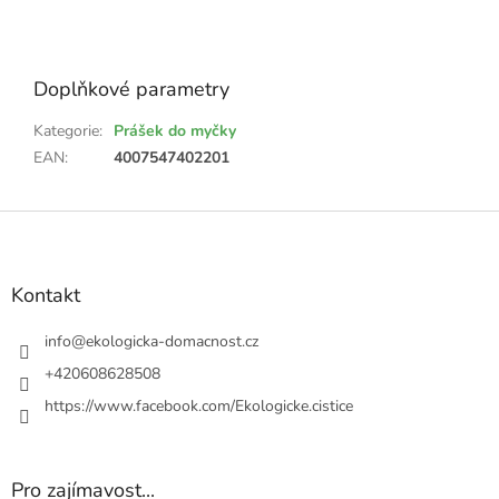
Doplňkové parametry
Kategorie
:
Prášek do myčky
EAN
:
4007547402201
Z
á
p
a
Kontakt
t
í
info
@
ekologicka-domacnost.cz
+420608628508
https://www.facebook.com/Ekologicke.cistice
Pro zajímavost...