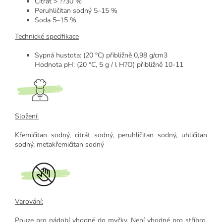
Citrát > ??30 %
Peruhličitan sodný 5–15 %
Soda 5–15 %
Technické specifikace
Sypná hustota: (20 °C) přibližně 0,98 g/cm3
Hodnota pH: (20 °C, 5 g / l H?O) přibližně 10-11
Složení:
Křemičitan sodný, citrát sodný, peruhličitan sodný, uhličitan
sodný, metakřemičitan sodný
Varování:
Pouze pro nádobí vhodné do myčky. Není vhodné pro stříbro,