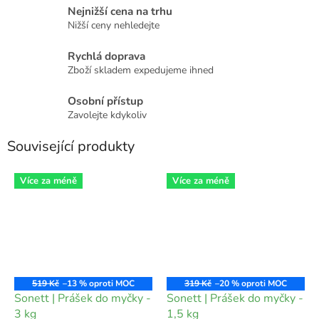
Nejnižší cena na trhu
Nižší ceny nehledejte
Rychlá doprava
Zboží skladem expedujeme ihned
Osobní přístup
Zavolejte kdykoliv
Související produkty
Více za méně
Více za méně
519 Kč
–13 %
319 Kč
–20 %
Sonett | Prášek do myčky -
Sonett | Prášek do myčky -
3 kg
1,5 kg