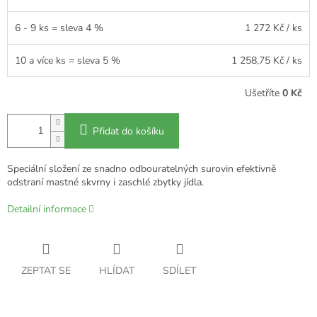
6 - 9 ks = sleva 4 %
1 272 Kč
/ ks
10 a více ks = sleva 5 %
1 258,75 Kč
/ ks
Ušetříte
0 Kč
Přidat do košíku
Speciální složení ze snadno odbouratelných surovin efektivně
odstraní mastné skvrny i zaschlé zbytky jídla.
Detailní informace
ZEPTAT SE
HLÍDAT
SDÍLET