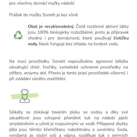
pro všechny domácí myčky nádobí.
Prášek do myčky Sonett je bez vůně.
Obal je recyklovatelný.
Čistě rostlinné aktivní látky
jsou 100% biologicky rozložitelné, proto je přípravek
vhodný i pro domácnosti, které používají
čističku
vody.
Navíc funguje bez ohledu na tvrdost vody.
Na mycí prostředky Sonett nepoužíváme agresivní bělidla
obsahující chlór, fosfáty, syntetické ochranné prostředky na
stříbro, enzymy atd. Přesto je tento prací prostředek výborný i
při zvládání silného znečištění.
Silikáty se získávají tavením písku se sodou a díky své
zásaditosti jsou schopné přeměnit tuk na nádobí jejich
zmýdelněním a učinit je rozpustnými ve vodě. Přilepené zbytky
jídla jsou těmito křemičitany nabobtnány a uvolněny. Soda,
vyrobená ze stolní soli a vápna, rozděluje tuk v jemných