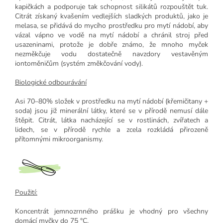
kapičkách a podporuje tak schopnost silikátů rozpouštět tuk.
Citrát získaný kvašením vedlejších sladkých produktů, jako je
melasa, se přidává do mycího prostředku pro mytí nádobí, aby
vázal vápno ve vodě na mytí nádobí a chránil stroj před
usazeninami, protože je dobře známo, že mnoho myček
nezměkčuje vodu dostatečně navzdory vestavěným
iontoměničům (systém změkčování vody).
Biologické odbourávání
Asi 70–80% složek v prostředku na mytí nádobí (křemičitany +
soda) jsou již minerální látky, které se v přírodě nemusí dále
štěpit. Citrát, látka nacházející se v rostlinách, zvířatech a
lidech, se v přírodě rychle a zcela rozkládá přirozeně
přítomnými mikroorganismy.
Použití:
Koncentrát jemnozrnného prášku je vhodný pro všechny
domácí myčky do 75 °C.