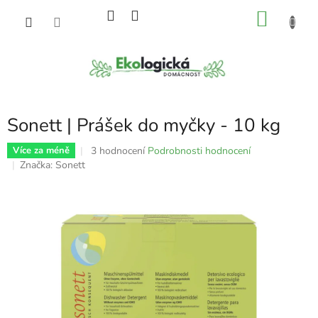
Přejít
NÁKU
na
obsah
KOŠÍK
Sonett | Prášek do myčky - 10 kg
Průměrné
3 hodnocení
Podrobnosti hodnocení
Více za méně
hodnocení
Značka:
Sonett
produktu
je
5,0
z
5
hvězdiček.