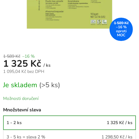
1 589 Kč
–16 %
1 589 Kč
–16 %
1 325 Kč
/ ks
1 095,04 Kč bez DPH
Měrná
Je skladem
(>5 ks)
cena:
Možnosti doručení
Množstevní sleva
1 - 2 ks
1 325 Kč
/ ks
3 - 5 ks = sleva 2 %
1 298,50 Kč
/ ks