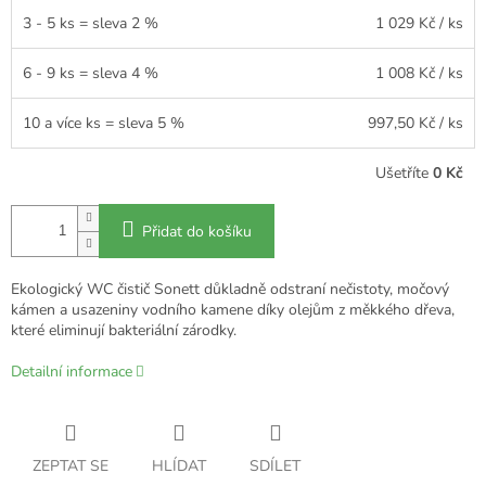
3 - 5 ks = sleva 2 %
1 029 Kč
/ ks
6 - 9 ks = sleva 4 %
1 008 Kč
/ ks
10 a více ks = sleva 5 %
997,50 Kč
/ ks
Ušetříte
0 Kč
Přidat do košíku
Ekologický WC čistič Sonett důkladně odstraní nečistoty, močový
kámen a usazeniny vodního kamene díky olejům z měkkého dřeva,
které eliminují bakteriální zárodky.
Detailní informace
ZEPTAT SE
HLÍDAT
SDÍLET