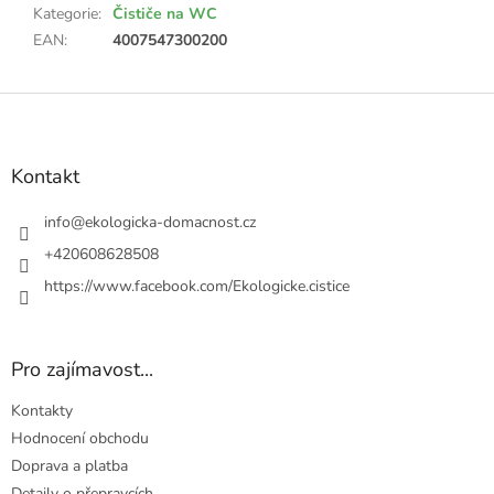
Kategorie
:
Čističe na WC
EAN
:
4007547300200
Z
á
p
a
Kontakt
t
í
info
@
ekologicka-domacnost.cz
+420608628508
https://www.facebook.com/Ekologicke.cistice
Pro zajímavost...
Kontakty
Hodnocení obchodu
Doprava a platba
Detaily o přepravcích