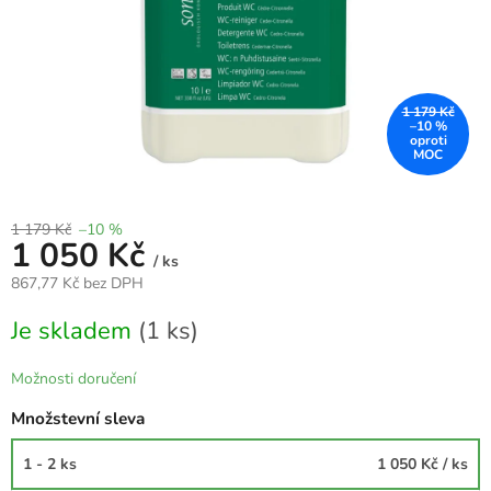
1 179 Kč
–10 %
1 179 Kč
–10 %
1 050 Kč
/ ks
867,77 Kč bez DPH
Měrná
Je skladem
(1 ks)
cena:
Možnosti doručení
Množstevní sleva
1 - 2 ks
1 050 Kč
/ ks