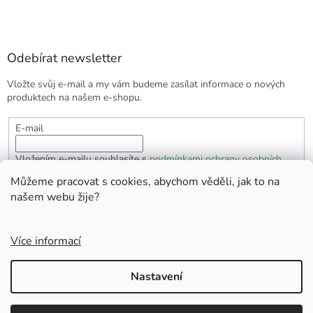
Odebírat newsletter
Vložte svůj e-mail a my vám budeme zasílat informace o nových
produktech na našem e-shopu.
E-mail
Vložením e-mailu souhlasíte s
podmínkami ochrany osobních
údajů
Můžeme pracovat s cookies, abychom věděli, jak to na
našem webu žije?
PŘIHLÁSIT SE
Více informací
Vytvořil Shoptet
Nastavení
Copyright 2026
EKOlogická domácnost
. Všechna práva