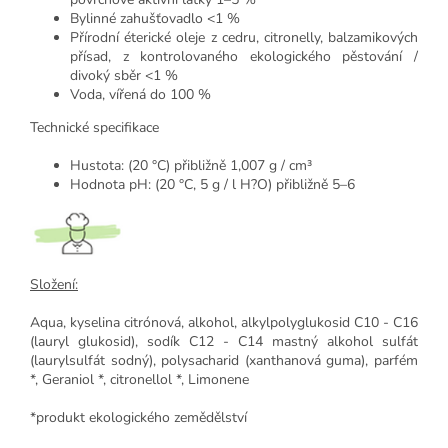
Bylinné zahušťovadlo <1 %
Přírodní éterické oleje z cedru, citronelly, balzamikových
přísad, z kontrolovaného ekologického pěstování /
divoký sběr <1 %
Voda, vířená do 100 %
Technické specifikace
Hustota: (20 °C) přibližně 1,007 g / cm³
Hodnota pH: (20 °C, 5 g / l H?O) přibližně 5–6
Složení:
Aqua, kyselina citrónová, alkohol, alkylpolyglukosid C10 - C16
(lauryl glukosid), sodík C12 - C14 mastný alkohol sulfát
(laurylsulfát sodný), polysacharid (xanthanová guma), parfém
*, Geraniol *, citronellol *, Limonene
*produkt ekologického zemědělství