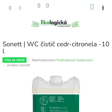
Přejít
NÁKU
na
obsah
KOŠÍK
Sonett | WC čistič cedr-citronela -10
l
Průměrné
Neohodnoceno
Podrobnosti hodnocení
Více za méně
hodnocení
Značka:
Sonett
produktu
je
0,0
z
5
hvězdiček.