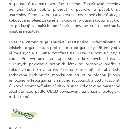
rozpouštění usazenin vodního kamene. Zahušťovač zeleniny
pomáhá čističi dobře přilnout k povrchu a působit na
usazeniny. Síran alkoholu a kokosové povrchově aktivní látky z
kokosového oleje, získané z kokosového oleje, škrobu a cukru,
se přidávají v malých množstvích, aby se snáze odstranily
mastné nečistoty.
Kyselina citronová je součástí rostlinného, ??živočišného a
lidského organismu, a proto je mikroorganismy přítomnými v
přírodě rychle a úplně rozložena na 100% na oxid uhličitý a
vodu. Při výrobním postupu síranu kokosového tuku a
cukerných povrchově aktivních látek se organické složky z
kokosového tuku a druhy škrobu kombinují tak, aby byla
zachována jejich vnitřní molekulární struktura. Mohou je tedy
přirozené mikroorganismy snadno rozpoznat a zcela rozebrat.
Cukrové povrchově aktivní látky a síran kokosového mastného
alkoholu jsou podle OECD považovány za snadno biologicky
rozložitelné.
Použití: