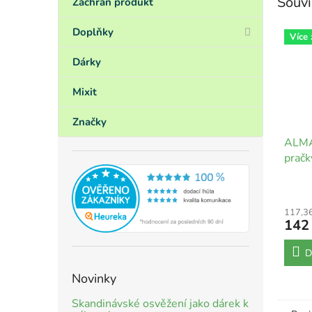
Souvi
Zachraň produkt
Doplňky
Více
Dárky
Mixit
Značky
ALMA
pračk
117,3
142
D
Novinky
Skandinávské osvěžení jako dárek k