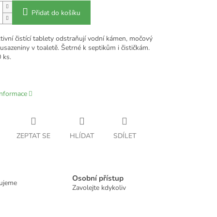
Přidat do košíku
ivní čistící tablety odstraňují vodní kámen, močový
sazeniny v toaletě. Šetrné k septikům i čističkám.
 ks.
informace
ZEPTAT SE
HLÍDAT
SDÍLET
Osobní přístup
dujeme
Zavolejte kdykoliv