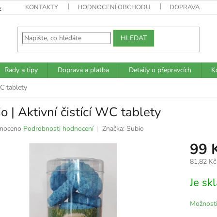
KONTAKTY
HODNOCENÍ OBCHODU
DOPRAVA A PL
z
HLEDAT
Rady a tipy
Doprava a platba
Detaily o přepravcích
K
WC tablety
o | Aktivní čistící WC tablety
né
noceno
Podrobnosti hodnocení
Značka:
Subio
ní
99 
u
81,82 Kč
Měrná
Je s
cena:
k.
Možnosti