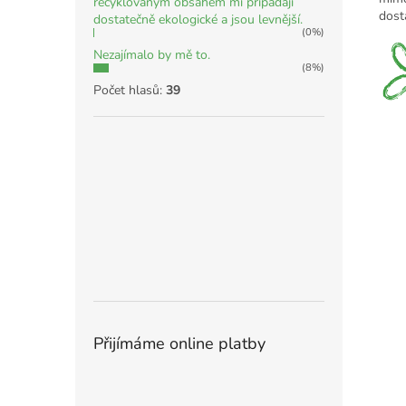
recyklovaným obsahem mi připadají
dost
dostatečně ekologické a jsou levnější.
(0%)
Nezajímalo by mě to.
(8%)
Počet hlasů:
39
Přijímáme online platby