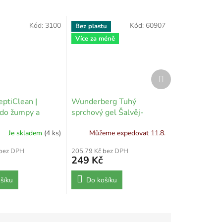
Kód:
3100
Kód:
60907
Bez plastu
Více za méně
Další
produkt
eptiClean |
Wunderberg Tuhý
 do žumpy a
sprchový gel Šalvěj-
citrónová tráva - 80 g
Je skladem
(4 ks)
Můžeme expedovat 11.8.
 bez DPH
205,79 Kč bez DPH
249 Kč
šíku
Do košíku