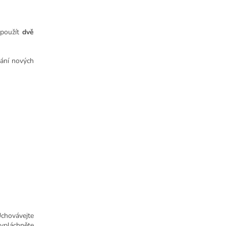
použít
dvě
vání nových
Uchovávejte
ypláchněte