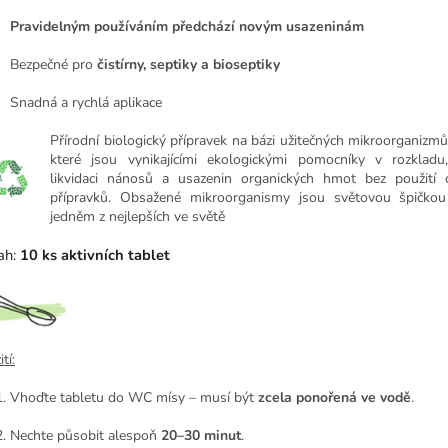
Pravidelným používáním předchází novým usazeninám
Bezpečné pro
čistírny, septiky a bioseptiky
Snadná a rychlá aplikace
Přírodní biologický přípravek na bázi užitečných mikroorganizm
které jsou vynikajícími ekologickými pomocníky v rozkladu,
likvidaci nánosů a usazenin organických hmot bez použití 
přípravků. Obsažené mikroorganismy jsou světovou špičkou
jedněm z nejlepších ve světě
ah:
10 ks aktivních tablet
tí:
Vhoďte tabletu do WC mísy – musí být
zcela ponořená ve vodě
.
Nechte působit alespoň
20–30 minut
.