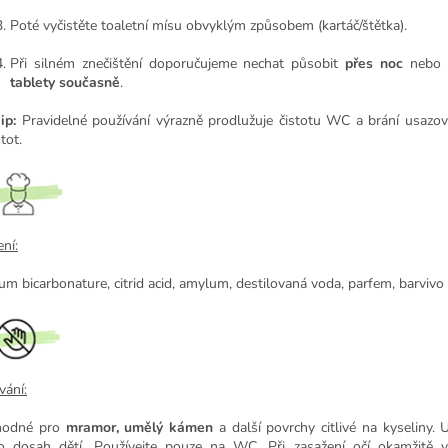
Poté vyčistěte toaletní mísu obvyklým způsobem (kartáč/štětka).
Při silném znečištění doporučujeme nechat působit
přes noc
nebo 
tablety současně
.
ip:
Pravidelné používání výrazně prodlužuje čistotu WC a brání usazo
tot.
ní:
um bicarbonature, citrid acid, amylum, destilovaná voda, parfem, barvivo
vání:
hodné pro
mramor, umělý kámen
a další povrchy citlivé na kyseliny. 
 dosah dětí. Používejte pouze na WC. Při zasažení očí okamžitě v