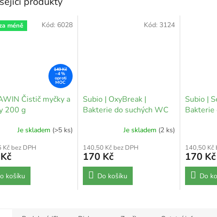
sející produkty
Kód:
6028
Kód:
3124
 za méně
149 Kč
–4 %
WIN Čistič myčky a
Subio | OxyBreak |
Subio | S
y 200 g
Bakterie do suchých WC
Bakterie
septiku
Je skladem
(>5 ks)
Je skladem
(2 ks)
6 Kč bez DPH
140,50 Kč bez DPH
140,50 Kč
 Kč
170 Kč
170 Kč
o košíku
Do košíku
Do ko