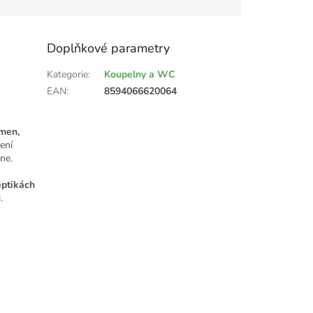
Doplňkové parametry
Kategorie
:
Koupelny a WC
EAN
:
8594066620064
ámen,
ení
ne.
eptikách
.