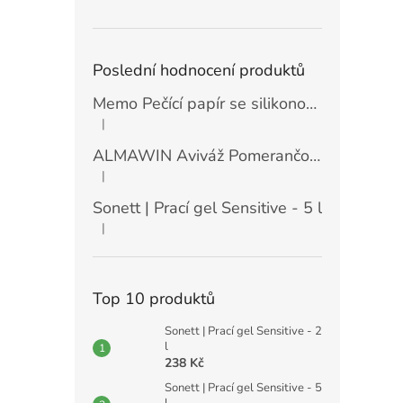
Poslední hodnocení produktů
Memo Pečící papír se silikonovou vrstvou (30 ks)
|
Hodnocení produktu je 5 z 5 hvězdiček.
ALMAWIN Aviváž Pomerančový květ 750 ml
|
Hodnocení produktu je 5 z 5 hvězdiček.
Sonett | Prací gel Sensitive - 5 l
|
Hodnocení produktu je 5 z 5 hvězdiček.
Top 10 produktů
Sonett | Prací gel Sensitive - 2
l
238 Kč
Sonett | Prací gel Sensitive - 5