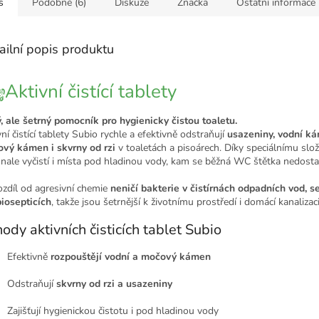
s
Podobné (6)
Diskuze
Značka
Ostatní informace
ailní popis produktu
Aktivní čistící tablety
ý, ale šetrný pomocník pro hygienicky čistou toaletu.
ní čistící tablety Subio rychle a efektivně odstraňují
usazeniny, vodní k
vý kámen i skvrny od rzi
v toaletách a pisoárech. Díky speciálnímu slož
nale vyčistí i místa pod hladinou vody, kam se běžná WC štětka nedosta
ozdíl od agresivní chemie
neničí bakterie v čistírnách odpadních vod, s
biosepticích
, takže jsou šetrnější k životnímu prostředí i domácí kanalizaci
ody aktivních čisticích tablet Subio
Efektivně
rozpouštějí vodní a močový kámen
Odstraňují
skvrny od rzi a usazeniny
Zajišťují hygienickou čistotu i pod hladinou vody