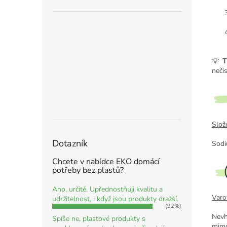
💡
T
nečis
Slože
Dotazník
Sodi
Chcete v nabídce EKO domácí
potřeby bez plastů?
Ano, určitě. Upřednostňuji kvalitu a
Varo
udržitelnost, i když jsou produkty dražší.
(92%)
Nev
Spíše ne, plastové produkty s
mimo