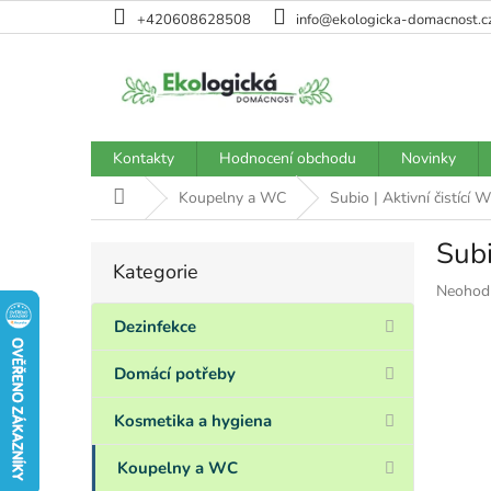
Přejít
+420608628508
info@ekologicka-domacnost.c
na
obsah
Kontakty
Hodnocení obchodu
Novinky
Domů
Koupelny a WC
Subio | Aktivní čistící 
Subi
P
Kategorie
Přeskočit
o
Průměr
Neohod
kategorie
s
hodnoce
t
Dezinfekce
produkt
r
je
a
Domácí potřeby
0,0
n
z
5
n
Kosmetika a hygiena
hvězdiče
í
p
Koupelny a WC