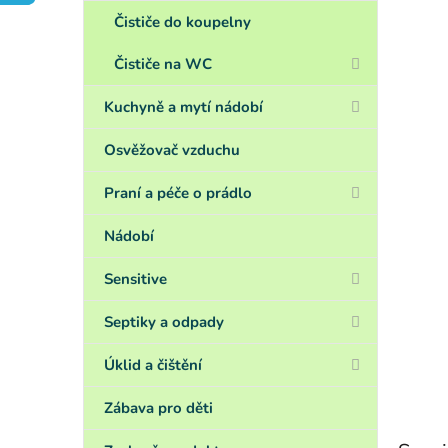
a
n
Čističe do koupelny
e
Čističe na WC
l
Kuchyně a mytí nádobí
Osvěžovač vzduchu
Praní a péče o prádlo
Nádobí
Sensitive
Septiky a odpady
Úklid a čištění
Zábava pro děti