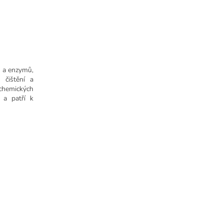
ů a enzymů,
 čištění a
chemických
 a patří k