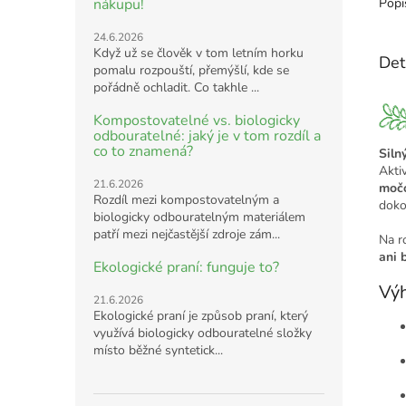
nákupu!
Popi
24.6.2026
Když už se člověk v tom letním horku
Det
pomalu rozpouští, přemýšlí, kde se
pořádně ochladit. Co takhle ...
Kompostovatelné vs. biologicky
odbouratelné: jaký je v tom rozdíl a
co to znamená?
Siln
Aktiv
21.6.2026
močo
Rozdíl mezi kompostovatelným a
doko
biologicky odbouratelným materiálem
patří mezi nejčastější zdroje zám...
Na r
ani 
Ekologické praní: funguje to?
Výh
21.6.2026
Ekologické praní je způsob praní, který
využívá biologicky odbouratelné složky
místo běžné syntetick...