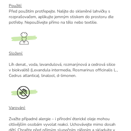
Použití:
Před použitím protřepejte. Nalijte do skleněné lahvičky s
rozprašovačem, aplikujte jemným stiskem do prostoru dle
potřeby. Nepoužívejte přímo na tělo nebo textilie.
Složení:
Líh denat., voda, levandulová, rozmarýnová a cedrová silice
v biokvalitě (Levandula intermedia, Rosmarinus officinalis L.,
Cedrus atlantica), linalool, d-limonen.
Varování:
Zvažte případné alergie – i přírodní éterické oleje mohou
citlivějším osobám vyvolat reakci. Uchovávejte mimo dosah
dětí. Chraňte před přímým slunečním zářením a skladujte v