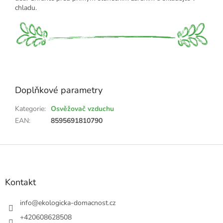
chladu.
Doplňkové parametry
Kategorie
:
Osvěžovač vzduchu
EAN
:
8595691810790
Z
á
p
a
Kontakt
t
í
info
@
ekologicka-domacnost.cz
+420608628508