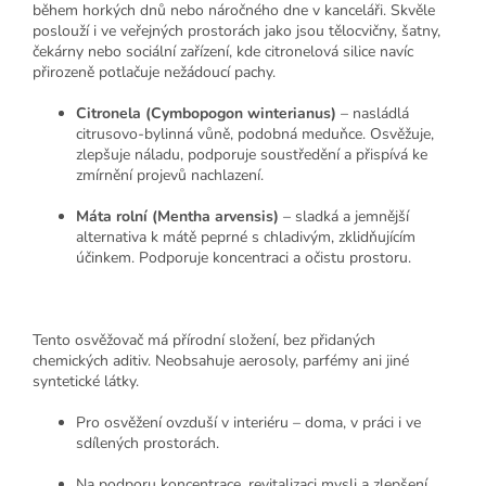
během horkých dnů nebo náročného dne v kanceláři. Skvěle
poslouží i ve veřejných prostorách jako jsou tělocvičny, šatny,
čekárny nebo sociální zařízení, kde citronelová silice navíc
přirozeně potlačuje nežádoucí pachy.
Citronela (Cymbopogon winterianus)
– nasládlá
citrusovo-bylinná vůně, podobná meduňce. Osvěžuje,
zlepšuje náladu, podporuje soustředění a přispívá ke
zmírnění projevů nachlazení.
Máta rolní (Mentha arvensis)
– sladká a jemnější
alternativa k mátě peprné s chladivým, zklidňujícím
účinkem. Podporuje koncentraci a očistu prostoru.
Tento osvěžovač má přírodní složení, bez přidaných
chemických aditiv. Neobsahuje aerosoly, parfémy ani jiné
syntetické látky.
Pro osvěžení ovzduší v interiéru – doma, v práci i ve
sdílených prostorách.
Na podporu koncentrace, revitalizaci mysli a zlepšení