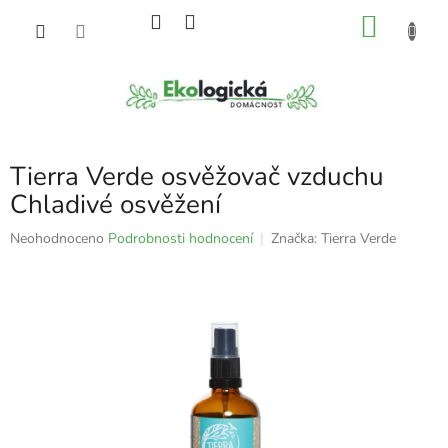
Přejít
NÁKU
na
obsah
KOŠÍK
Tierra Verde osvěžovač vzduchu
Chladivé osvěžení
Průměrné
Neohodnoceno
Podrobnosti hodnocení
Značka:
Tierra Verde
hodnocení
produktu
je
0,0
z
5
hvězdiček.