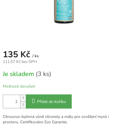
135 Kč
/ ks
111,57 Kč bez DPH
Měrná
Je skladem
(3 ks)
cena:
Možnosti doručení
Přidat do košíku
Citrusovo-bylinná vůně citronely a máty pro osvěžení mysli i
prostoru. Certifikováno Eco Garantie.