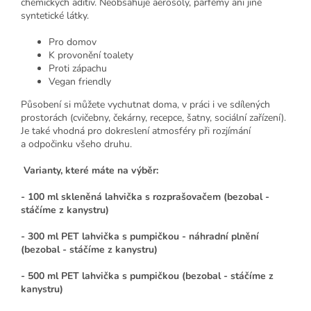
chemických aditiv. Neobsahuje aerosoly, parfémy ani jiné
syntetické látky.
Pro domov
K provonění toalety
Proti zápachu
Vegan friendly
Působení si můžete vychutnat doma, v práci i ve sdílených
prostorách (cvičebny, čekárny, recepce, šatny, sociální zařízení).
Je také vhodná pro dokreslení atmosféry při rozjímání
a odpočinku všeho druhu.
Varianty, které máte na výběr:
- 100 ml skleněná lahvička s rozprašovačem (bezobal -
stáčíme z kanystru)
- 300 ml PET lahvička s pumpičkou - náhradní plnění
(bezobal - stáčíme z kanystru)
- 500 ml PET lahvička s pumpičkou (bezobal - stáčíme z
kanystru)