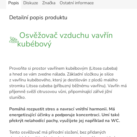
Popis
Diskuze
Značka
Ostatní informace
Detailní popis produktu
Osvěžovač vzduchu vavřín
kubébový
Provoňte si prostor vavřínem kubébovým (Litsea cubeba)
a hned se vám zvedne nálada.
Základní složkou je silice
z vavřínu kubébového, který je destilován z plodů malého
stromku Litsea cubeba (příbuzný běžnému vavřínu).
Vavřín má
příjemně svěží citrusovou vůni, připomínající zářivé jižní
sluníčko.
Pomáhá rozpustit stres a navrací vnitřní harmonii. Má
energetizující účinky a podporuje koncentraci. Umí také
překrýt nelahodící pachy, využijete jej například na WC.
Tento osvěžovač má přírodní složení, bez přidaných