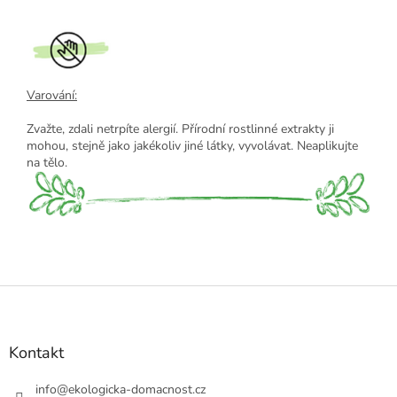
Varování:
Zvažte, zdali netrpíte alergií. Přírodní rostlinné extrakty ji
mohou, stejně jako jakékoliv jiné látky, vyvolávat. Neaplikujte
na tělo.
Z
á
p
a
Kontakt
t
í
info
@
ekologicka-domacnost.cz