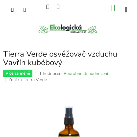
Přejít
NÁKU
na
obsah
KOŠÍK
Tierra Verde osvěžovač vzduchu
Vavřín kubébový
Průměrné
1 hodnocení
Podrobnosti hodnocení
Více za méně
hodnocení
Značka:
Tierra Verde
produktu
je
5,0
z
5
hvězdiček.