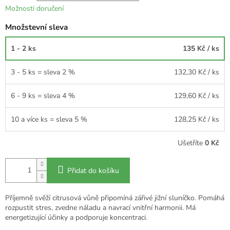
Možnosti doručení
Množstevní sleva
1 - 2 ks
135 Kč
/ ks
3 - 5 ks = sleva 2 %
132,30 Kč
/ ks
6 - 9 ks = sleva 4 %
129,60 Kč
/ ks
10 a více ks = sleva 5 %
128,25 Kč
/ ks
Ušetříte
0 Kč
Přidat do košíku
Příjemně svěží citrusová vůně připomíná zářivé jižní sluníčko. Pomáhá
rozpustit stres, zvedne náladu a navrací vnitřní harmonii. Má
energetizující účinky a podporuje koncentraci.