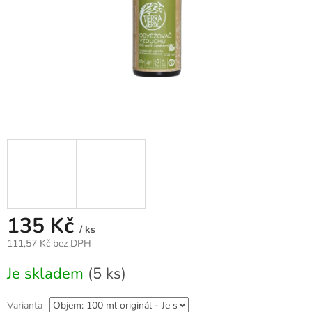
135 Kč
/ ks
111,57 Kč bez DPH
Měrná
Je skladem
(5 ks)
cena:
Varianta