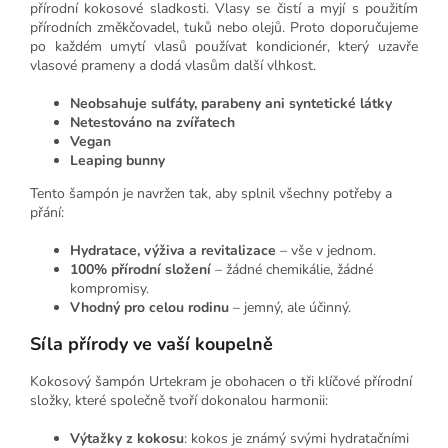
přírodní kokosové sladkosti. Vlasy se čistí a myjí s použitím
přírodních změkčovadel, tuků nebo olejů. Proto doporučujeme
po každém umytí vlasů používat kondicionér, který uzavře
vlasové prameny a dodá vlasům další vlhkost.
Neobsahuje sulfáty, parabeny ani syntetické látky
Netestováno na zvířatech
Vegan
Leaping bunny
Tento šampón je navržen tak, aby splnil všechny potřeby a
přání:
Hydratace, výživa a revitalizace
– vše v jednom.
100% přírodní složení
– žádné chemikálie, žádné
kompromisy.
Vhodný pro celou rodinu
– jemný, ale účinný.
Síla přírody ve vaší koupelně
Kokosový šampón Urtekram je obohacen o tři klíčové přírodní
složky, které společně tvoří dokonalou harmonii:
Výtažky z kokosu
: kokos je známý svými hydratačními