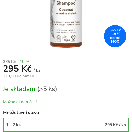
365 Kč
–19 %
365 Kč
–19 %
295 Kč
/ ks
243,80 Kč bez DPH
Měrná
Je skladem
(>5 ks)
cena:
Možnosti doručení
Množstevní sleva
1 - 2 ks
295 Kč
/ ks