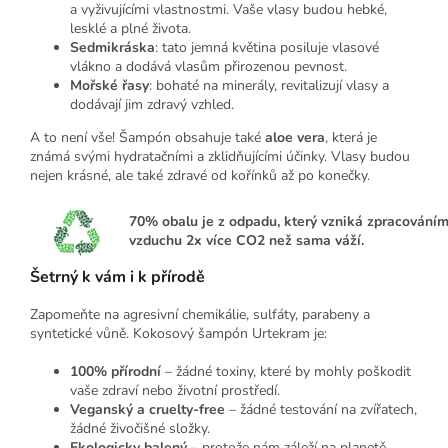
a vyživujícími vlastnostmi. Vaše vlasy budou hebké,
lesklé a plné života.
Sedmikráska
: tato jemná květina posiluje vlasové
vlákno a dodává vlasům přirozenou pevnost.
Mořské řasy
: bohaté na minerály, revitalizují vlasy a
dodávají jim zdravý vzhled.
A to není vše! Šampón obsahuje také
aloe vera
, která je
známá svými hydratačními a zklidňujícími účinky. Vlasy budou
nejen krásné, ale také zdravé od kořínků až po konečky.
70%
obalu je z odpadu, který vzniká zpracováním
vzduchu 2x více CO2 než sama váží.
Šetrný k vám i k přírodě
Zapomeňte na agresivní chemikálie, sulfáty, parabeny a
syntetické vůně. Kokosový šampón Urtekram je:
100% přírodní
– žádné toxiny, které by mohly poškodit
vaše zdraví nebo životní prostředí.
Veganský a cruelty-free
– žádné testování na zvířatech,
žádné živočišné složky.
Ekologicky balený
– protože nám záleží na planetě