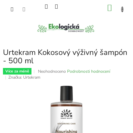
Přejít
NÁKU
na
obsah
KOŠÍK
Urtekram Kokosový výživný šampón
- 500 ml
Průměrné
Neohodnoceno
Podrobnosti hodnocení
Více za méně
hodnocení
Značka:
Urtekram
produktu
je
0,0
z
5
hvězdiček.