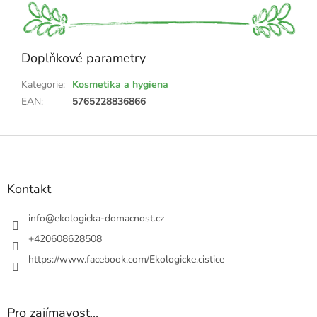
Doplňkové parametry
Kategorie
:
Kosmetika a hygiena
EAN
:
5765228836866
Z
á
p
a
Kontakt
t
í
info
@
ekologicka-domacnost.cz
+420608628508
https://www.facebook.com/Ekologicke.cistice
Pro zajímavost...