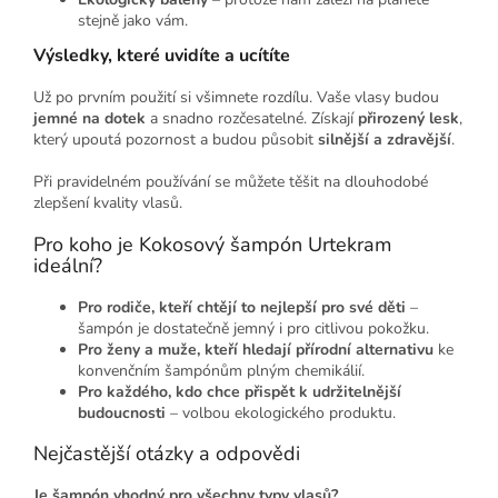
stejně jako vám.
Výsledky, které uvidíte a ucítíte
Už po prvním použití si všimnete rozdílu.
Vaše vlasy budou
jemné na dotek
a snadno rozčesatelné.
Získají
přirozený lesk
,
který upoutá pozornost a b
udou působit
silnější a zdravější
.
Při pravidelném používání se můžete těšit na dlouhodobé
zlepšení kvality vlasů.
Pro koho je Kokosový šampón Urtekram
ideální?
Pro rodiče, kteří chtějí to nejlepší pro své děti
–
šampón je dostatečně jemný i pro citlivou pokožku.
Pro ženy a muže, kteří hledají přírodní alternativu
ke
konvenčním šampónům plným chemikálií.
Pro každého, kdo chce přispět k udržitelnější
budoucnosti
– volbou ekologického produktu.
Nejčastější otázky a odpovědi
Je šampón vhodný pro všechny typy vlasů?