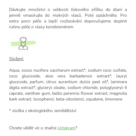
Dávkujte množství o velikosti lískového oříšku do dlaní a
jemně vmasírujte do mokrých vlasů. Poté opláchněte. Pro
extra porci péče a lepší rozčesávání doporučujeme doplnit
rutinu péče o vlasy kondicionérem.
Složení:
Aqua, cocos nucifera saccharum extract*, sodium coco sulfate,
coco glucoside, aloe vera barbadensis extract*, lauryl
glucoside, parfum, citrus aurantium dulcis peel oil*, laminara
digita extract*, glyceryl oleate, sodium chloride, polyglyceryl-4
caprate, xanthan gum, bellis perennis flower extract, magnolia
bark extract, tocopherol, beta-sitosterol, squalene, limonene
* složka z ekologického zemědělství
Chcete vědět víc o značce
Urtekram
?