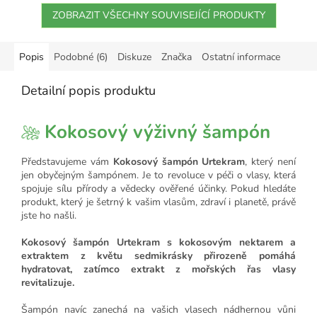
ZOBRAZIT VŠECHNY SOUVISEJÍCÍ PRODUKTY
Popis
Podobné (6)
Diskuze
Značka
Ostatní informace
Detailní popis produktu
Kokosový výživný šampón
Představujeme vám
Kokosový šampón Urtekram
, který není
jen obyčejným šampónem. Je to revoluce v péči o vlasy, která
spojuje sílu přírody a vědecky ověřené účinky. Pokud hledáte
produkt, který je šetrný k vašim vlasům, zdraví i planetě, právě
jste ho našli.
Kokosový šampón Urtekram s kokosovým nektarem a
extraktem z květu sedmikrásky přirozeně pomáhá
hydratovat, zatímco extrakt z mořských řas vlasy
revitalizuje.
Šampón navíc zanechá na vašich vlasech nádhernou vůni