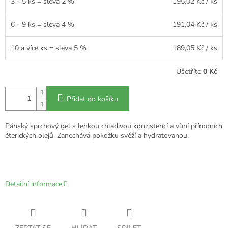
3 - 5 ks = sleva 2 %
195,02 Kč
/ ks
6 - 9 ks = sleva 4 %
191,04 Kč
/ ks
10 a více ks = sleva 5 %
189,05 Kč
/ ks
Ušetříte
0 Kč
Přidat do košíku
Pánský sprchový gel s lehkou chladivou konzistencí a vůní přírodních
éterických olejů. Zanechává pokožku svěží a hydratovanou.
Detailní informace