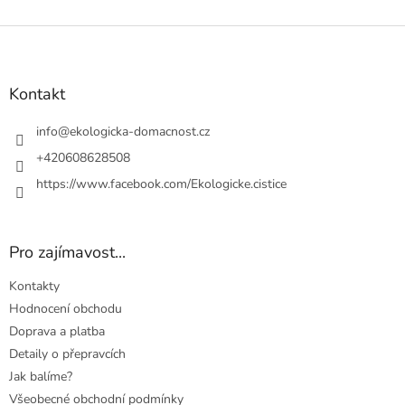
Z
á
p
a
Kontakt
t
í
info
@
ekologicka-domacnost.cz
+420608628508
https://www.facebook.com/Ekologicke.cistice
Pro zajímavost...
Kontakty
Hodnocení obchodu
Doprava a platba
Detaily o přepravcích
Jak balíme?
Všeobecné obchodní podmínky