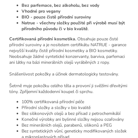
Bez parfemace, bez alkoholu, bez vody
Vhodné pro vegany
BIO - pouze čistě přírodní suroviny
Natrue - všechny složky použité při výrobě musí být
přírodního původu či v bio kvalitě
.
Certifikovaná přírodní kosmetika.
Obsahuje pouze čisté
přírodní suroviny a je nositelem certifikátu NATRUE - garance
nejvyšší kvality čistě přírodní kosmetiky a BIO kosmetiky.
Neobsahuje žádné syntetické konzervanty, barviva, parfemaci
ani látky na bázi minerálních olejů vyráběných z ropy.
Snášenlivost pokožky a účinek dermatologicky testovány.
Šetrně myje pokožku celého těla a provoní ji svěžími dřevitými
tóny. Zpříjemní každodenní koupel či sprchu.
100% certifikovaná přírodní péče
Přírodní složky a složky v bio kvalitě
Bez silikonových olejů a bez přísad z petrochemikálií
Konečné výrobky ani bylinné složky nejsou ozařovány
Bez minerálních olejů, parabenů, silikonů a PEG
Bez syntetických vůní, geneticky modifikovaných složek
a mikroplastových přísad