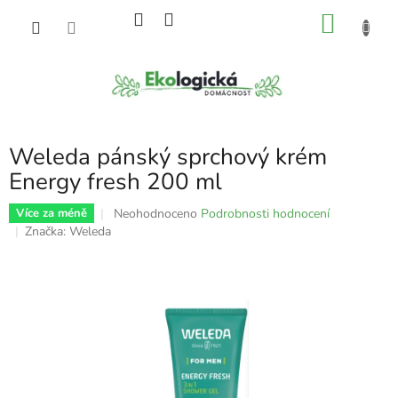
Přejít
NÁKU
na
obsah
KOŠÍK
Weleda pánský sprchový krém
Energy fresh 200 ml
Průměrné
Neohodnoceno
Podrobnosti hodnocení
Více za méně
hodnocení
Značka:
Weleda
produktu
je
0,0
z
5
hvězdiček.