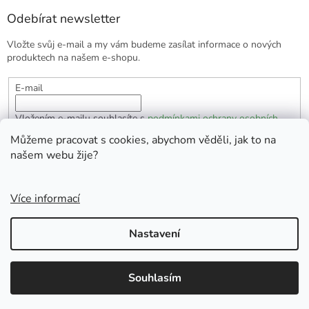
Odebírat newsletter
Vložte svůj e-mail a my vám budeme zasílat informace o nových
produktech na našem e-shopu.
E-mail
Vložením e-mailu souhlasíte s
podmínkami ochrany osobních
údajů
Můžeme pracovat s cookies, abychom věděli, jak to na
našem webu žije?
PŘIHLÁSIT SE
Více informací
Vytvořil Shoptet
Nastavení
Copyright 2026
EKOlogická domácnost
. Všechna práva
Souhlasím
vyhrazena.
Doprava zdarma od 1700 Kč.