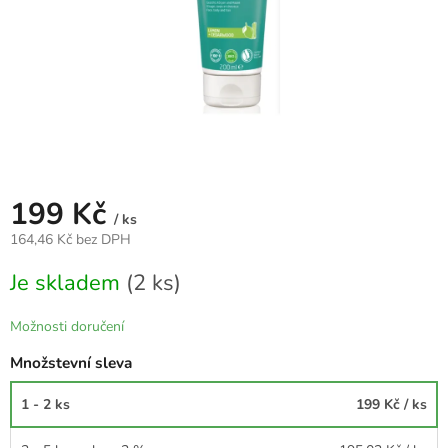
199 Kč
/ ks
164,46 Kč bez DPH
Měrná
Je skladem
(2 ks)
cena:
Možnosti doručení
Množstevní sleva
1 - 2 ks
199 Kč
/ ks