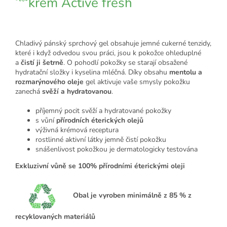
krém Active fresh
Chladivý pánský sprchový gel obsahuje jemné cukerné tenzidy,
které i když odvedou svou práci, jsou k pokožce ohleduplné
a
čistí ji šetrně
. O pohodlí pokožky se starají obsažené
hydratační složky i kyselina mléčná. Díky obsahu
mentolu a
rozmarýnového oleje
gel
aktivuje vaše smysly pokožku
zanechá
svěží a hydratovanou
.
příjemný pocit svěží a hydratované pokožky
s vůní
přírodních éterických olejů
výživná krémová receptura
rostlinné aktivní látky jemně čistí pokožku
snášenlivost pokožkou je dermatologicky testována
Exkluzivní vůně se 100% přírodními éterickými oleji
Obal je vyroben minimálně z 85 % z
recyklovaných materiálů