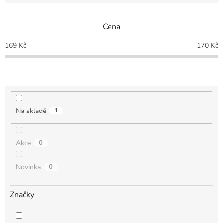
e
n
Cena
í
p
169
Kč
170
Kč
r
o
d
u
k
t
Na skladě
1
ů
Akce
0
Novinka
0
Značky