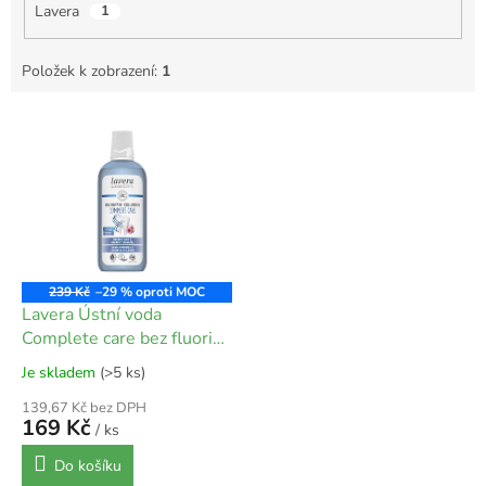
Lavera
1
Položek k zobrazení:
1
V
ý
p
i
s
p
r
o
239 Kč
–29 %
d
Lavera Ústní voda
u
Complete care bez fluoridu
k
- 400 ml
Je skladem
(>5 ks)
t
ů
139,67 Kč bez DPH
169 Kč
/ ks
Do košíku