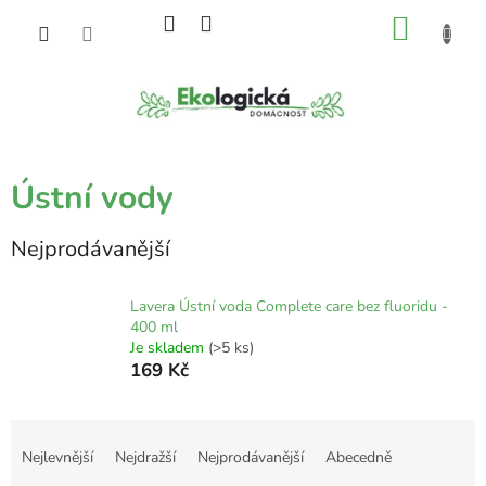
Přejít
NÁKU
na
obsah
KOŠÍK
Ústní vody
Nejprodávanější
Lavera Ústní voda Complete care bez fluoridu -
400 ml
Je skladem
(>5 ks)
169 Kč
Ř
a
Nejlevnější
Nejdražší
Nejprodávanější
Abecedně
z