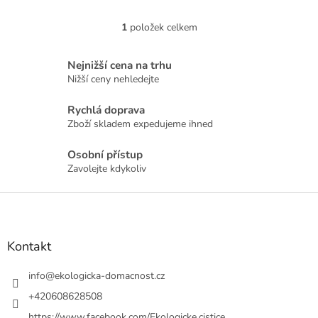
1
položek celkem
O
v
l
Nejnižší cena na trhu
á
Nižší ceny nehledejte
d
a
Rychlá doprava
c
Zboží skladem expedujeme ihned
í
p
r
Osobní přístup
v
Zavolejte kdykoliv
k
y
Z
v
á
ý
p
p
a
Kontakt
i
t
s
u
í
info
@
ekologicka-domacnost.cz
+420608628508
https://www.facebook.com/Ekologicke.cistice