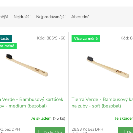
nější
Nejdražší
Nejprodávanější
Abecedně
Kód:
886/S -60
Kód:
8
lastu
Více za méně
 za méně
a Verde - Bambusový kartáček
Tierra Verde - Bambusový ka
by - medium (bezobal)
na zuby - soft (bezobal)
Je skladem
(>5 ks)
Je sklad
 Kč bez DPH
28,93 Kč bez DPH
Do košíku
Do