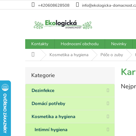
Přejít
+420608628508
info@ekologicka-domacnost.c
na
obsah
Kontakty
Hodnocení obchodu
Novinky
Domů
Kosmetika a hygiena
Péče o zuby
P
Kar
Kategorie
Přeskočit
o
kategorie
s
Nejpr
t
Dezinfekce
r
a
Domácí potřeby
n
n
Kosmetika a hygiena
í
p
Intimní hygiena