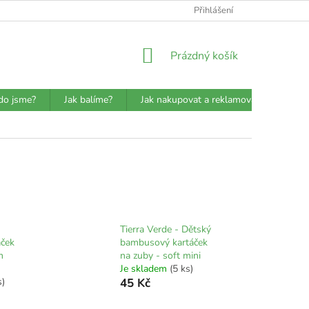
ATBA
DETAILY O PŘEPRAVCÍCH
JAK BALÍME?
Přihlášení
VŠEOBECN
NÁKUPNÍ
Prázdný košík
KOŠÍK
do jsme?
Jak balíme?
Jak nakupovat a reklamovat?
Prů
Tierra Verde - Dětský
ček
bambusový kartáček
m
na zuby - soft mini
Je skladem
(5 ks)
s)
45 Kč