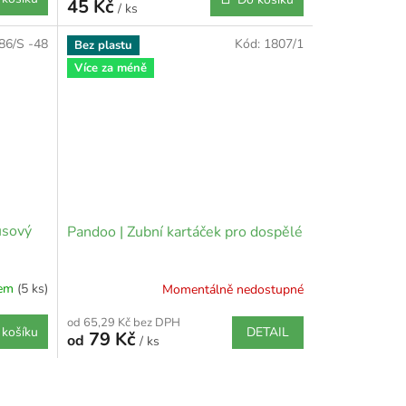
45 Kč
/ ks
86/S -48
Kód:
1807/1
Bez plastu
Více za méně
usový
Pandoo | Zubní kartáček pro dospělé
dem
(5 ks)
Momentálně nedostupné
od 65,29 Kč bez DPH
DETAIL
 košíku
79 Kč
od
/ ks