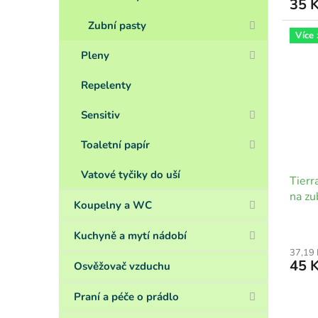
35 
Zubní pasty
Více
Pleny
Repelenty
Sensitiv
Toaletní papír
Vatové tyčiky do uší
Tierr
na zu
Koupelny a WC
Kuchyně a mytí nádobí
37,19
45 
Osvěžovač vzduchu
Praní a péče o prádlo