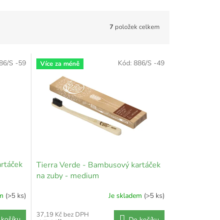
7
položek celkem
86/S -59
Kód:
886/S -49
Více za méně
rtáček
Tierra Verde - Bambusový kartáček
na zuby - medium
em
(>5 ks)
Je skladem
(>5 ks)
37,19 Kč bez DPH
 košíku
Do košíku