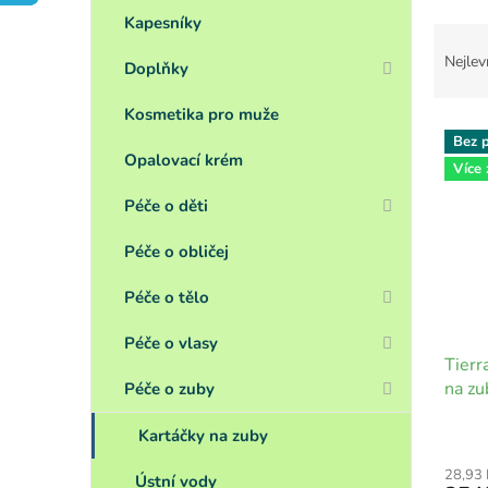
a
n
Kapesníky
Ř
e
a
Nejlev
Doplňky
l
z
e
Kosmetika pro muže
V
n
Bez p
ý
í
Opalovací krém
Více
p
p
i
r
Péče o děti
s
o
p
d
Péče o obličej
r
u
o
k
Péče o tělo
d
t
u
ů
Péče o vlasy
Tierr
k
na zu
t
Péče o zuby
ů
Kartáčky na zuby
28,93
Ústní vody