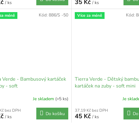
Kč
35 Kč
/ ks
/ ks
Kód:
886/S -50
Kód:
8
 za méně
Více za méně
a Verde - Bambusový kartáček
Tierra Verde - Dětský bamb
by - soft
kartáček na zuby - soft mini
Je skladem
(>5 ks)
Je skla
 Kč bez DPH
37,19 Kč bez DPH
Do košíku
Do
Kč
45 Kč
/ ks
/ ks