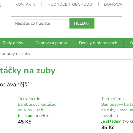
KONTAKTY
HODNOCENÍ OBCHODU
DOPRAVA A PL
z
HLEDAT
Rady a tipy
Doprava a platba
Detaily o přepravcích
K
Kartáčky na zuby
táčky na zuby
odávanější
Tierra Verde -
Tierra Verde -
Bambusový kartáček
Bambusový kartá
na zuby - soft
na zuby - mediu
Je skladem
(>5 ks)
(bezobal)
45 Kč
Je skladem
(>5 k
35 Kč