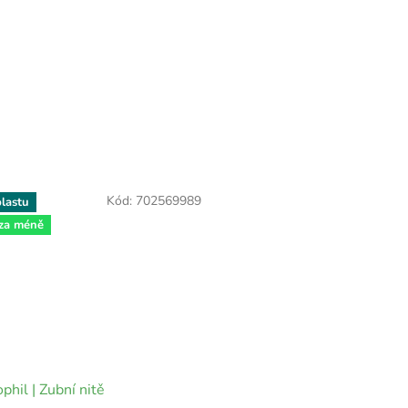
Kód:
702569989
lastu
 za méně
phil | Zubní nitě