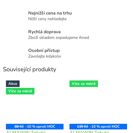
Nejnižší cena na trhu
Nižší ceny nehledejte
Rychlá doprava
Zboží skladem expedujeme ihned
Osobní přístup
Zavolejte kdykoliv
Související produkty
Akce
Více za méně
Více za méně
88 Kč
–10 %
139 Kč
–10 %
ALMAWIN Tekutý
ALMAWIN Tekutý