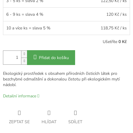
3 - 5 ks = sleva 2 %
122,50 Kč
/ ks
6 - 9 ks = sleva 4 %
120 Kč
/ ks
10 a více ks = sleva 5 %
118,75 Kč
/ ks
Ušetříte
0 Kč
Přidat do košíku
Ekologický prostředek s obsahem přírodních čisticích látek pro
bezchybné odmaštění a dokonalou čistotu při ekologickém mytí
nádobí.
Detailní informace
ZEPTAT SE
HLÍDAT
SDÍLET