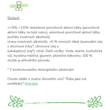
Složení:
>=5% <15% neiontové povr
chově aktivní látky (povrchově
aktivní látky na bázi cukru), aniontové povrchově aktivní látky
(sulfáty mastných alkoholů).
sírany mastných alkoholů). <5 % vonných látek (esenciální olej
z citronové trávy*, citronový olej a
eukalyptový olej*), citral. Další složky: Voda, etanol, kuchyňská
sůl, kyselina mléčná, glycerin, pšeničné bílkoviny. 100 %
složek je přírodního původu.
* Z kontrolovaného ekologického pěstování.
Chcete vědět o značce AlmaWin více? Třeba jaké má
certifikáty?
Mrkněte!