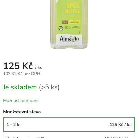
125 Kč
/ ks
103,31 Kč bez DPH
Měrná
Je skladem
(>5 ks)
cena:
Možnosti doručení
Množstevní sleva
1 - 2 ks
125 Kč
/ ks