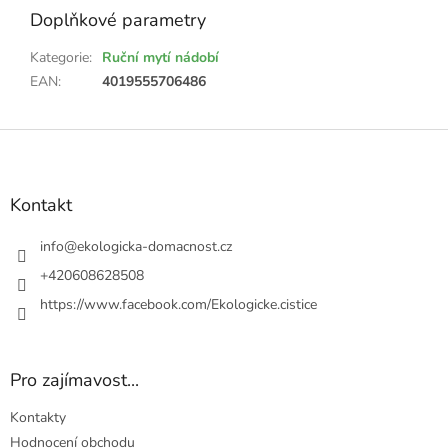
Doplňkové parametry
Kategorie
:
Ruční mytí nádobí
EAN
:
4019555706486
Z
á
p
a
Kontakt
t
í
info
@
ekologicka-domacnost.cz
+420608628508
https://www.facebook.com/Ekologicke.cistice
Pro zajímavost...
Kontakty
Hodnocení obchodu