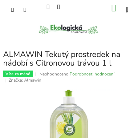
Přejít
NÁKU
na
obsah
KOŠÍK
ALMAWIN Tekutý prostredek na
nádobí s Citronovou trávou 1 l
Průměrné
Neohodnoceno
Podrobnosti hodnocení
Více za méně
hodnocení
Značka:
Almawin
produktu
je
0,0
z
5
hvězdiček.