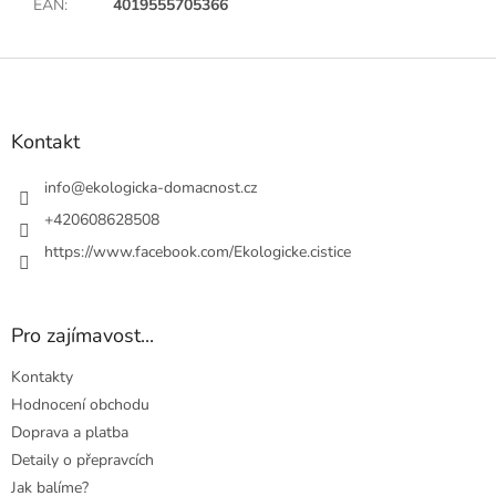
EAN
:
4019555705366
Z
á
p
a
Kontakt
t
í
info
@
ekologicka-domacnost.cz
+420608628508
https://www.facebook.com/Ekologicke.cistice
Pro zajímavost...
Kontakty
Hodnocení obchodu
Doprava a platba
Detaily o přepravcích
Jak balíme?