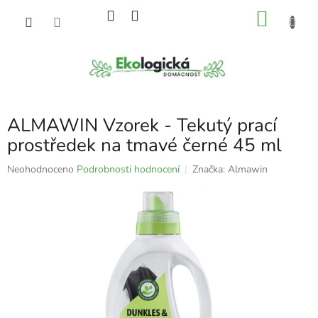
Přejít
NÁKU
na
obsah
KOŠÍK
ALMAWIN Vzorek - Tekutý prací
prostředek na tmavé černé 45 ml
Průměrné
Neohodnoceno
Podrobnosti hodnocení
Značka:
Almawin
hodnocení
produktu
je
0,0
z
5
hvězdiček.