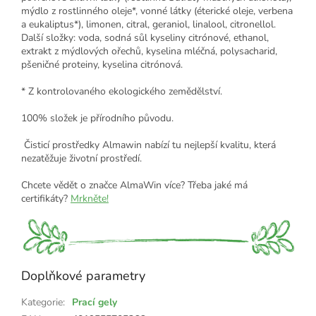
mýdlo z rostlinného oleje*, vonné látky (éterické oleje, verbena
a eukaliptus*), limonen, citral, geraniol, linalool, citronellol.
Další složky: voda, sodná sůl kyseliny citrónové, ethanol,
extrakt z mýdlových ořechů, kyselina mléčná, polysacharid,
pšeničné proteiny, kyselina citrónová.
* Z kontrolovaného ekologického zemědělství.
100% složek je přírodního původu.
Čisticí prostředky Almawin nabízí tu nejlepší kvalitu, která
nezatěžuje životní prostředí.
Chcete vědět o značce AlmaWin více? Třeba jaké má
certifikáty?
Mrkněte!
Doplňkové parametry
Kategorie
:
Prací gely