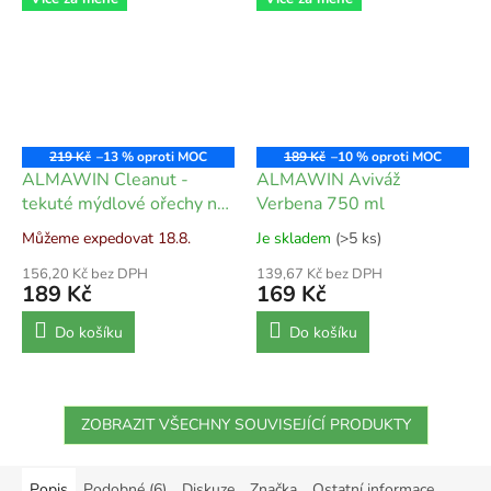
219 Kč
–13 %
189 Kč
–10 %
ALMAWIN Cleanut -
ALMAWIN Aviváž
tekuté mýdlové ořechy na
Verbena 750 ml
barevné prádlo bez
Můžeme expedovat 18.8.
Je skladem
(>5 ks)
palmového oleje 750 ml
156,20 Kč bez DPH
139,67 Kč bez DPH
189 Kč
169 Kč
Do košíku
Do košíku
ZOBRAZIT VŠECHNY SOUVISEJÍCÍ PRODUKTY
Popis
Podobné (6)
Diskuze
Značka
Ostatní informace