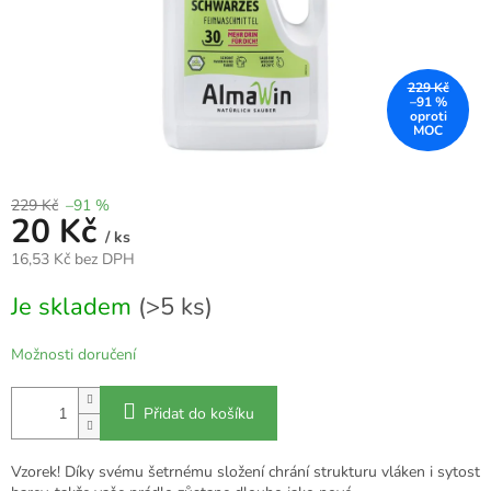
229 Kč
–91 %
229 Kč
–91 %
20 Kč
/ ks
16,53 Kč bez DPH
Měrná
Je skladem
(>5 ks)
cena:
Možnosti doručení
Přidat do košíku
Vzorek! Díky svému šetrnému složení chrání strukturu vláken i sytost