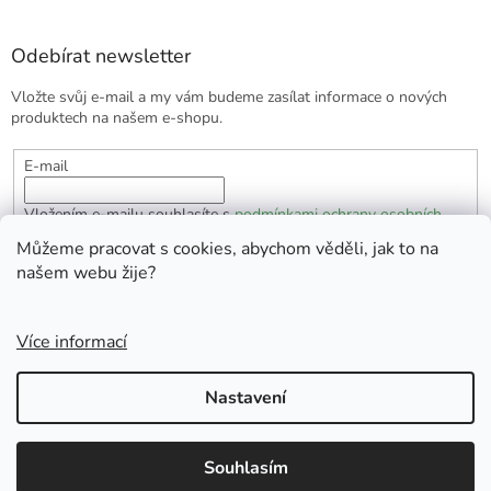
Odebírat newsletter
Vložte svůj e-mail a my vám budeme zasílat informace o nových
produktech na našem e-shopu.
E-mail
Vložením e-mailu souhlasíte s
podmínkami ochrany osobních
údajů
Můžeme pracovat s cookies, abychom věděli, jak to na
našem webu žije?
PŘIHLÁSIT SE
Více informací
Vytvořil Shoptet
Nastavení
Copyright 2026
EKOlogická domácnost
. Všechna práva
Souhlasím
vyhrazena.
Doprava zdarma od 1700 Kč.