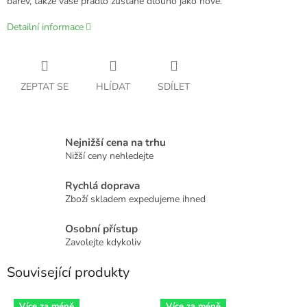
barev, takže vaše prádlo zůstane dlouho jako nové.
Detailní informace
ZEPTAT SE
HLÍDAT
SDÍLET
Nejnižší cena na trhu
Nižší ceny nehledejte
Rychlá doprava
Zboží skladem expedujeme ihned
Osobní přístup
Zavolejte kdykoliv
Související produkty
Více za méně
Více za méně